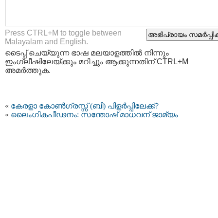
Press CTRL+M to toggle between
Malayalam and English.
ടൈപ്പ്‌ ചെയ്യുന്ന ഭാഷ മലയാളത്തില്‍ നിന്നും
ഇംഗ്ലീഷിലേയ്ക്കും മറിച്ചും ആക്കുന്നതിന് CTRL+M
അമര്‍ത്തുക.
«
കേരളാ കോണ്‍ഗ്രസ്സ് (ബി) പിളര്‍പ്പിലേക്ക്?
«
ലൈംഗികപീഢനം: സന്തോഷ് മാധവന് ജാമ്യം