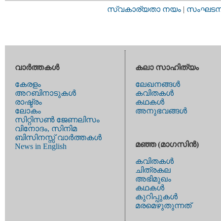
സ്വകാര്യതാ നയം
|
സംഘടനാ 
വാര്‍ത്തകള്‍
കലാ സാഹിത്യം
കേരളം
ലേഖനങ്ങള്‍
അറബിനാടുകള്‍
കവിതകള്‍
രാഷ്ട്രം
കഥകള്‍
ലോകം
അനുഭവങ്ങള്‍
സിറ്റിസണ്‍ ജേണലിസം
വിനോദം, സിനിമ
ബിസിനസ്സ് വാര്‍ത്തകള്‍
മഞ്ഞ (മാഗസിന്‍)
News in English
കവിതകള്‍
ചിത്രകല
അഭിമുഖം
കഥകള്‍
കുറിപ്പുകള്‍
മരമെഴുതുന്നത്