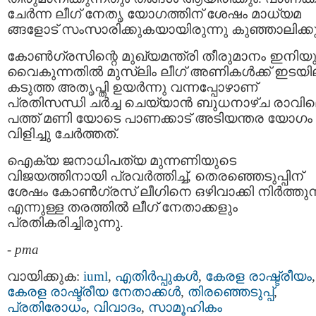
ചേർന്ന ലീഗ് നേതൃ യോഗത്തിന് ശേഷം മാധ്യമ
ങ്ങളോട് സംസാരിക്കുകയായിരുന്നു കുഞ്ഞാലിക്കുട്
കോണ്‍ഗ്രസിന്റെ മുഖ്യമന്ത്രി തീരുമാനം ഇനിയു
വൈകുന്നതിൽ മുസ്ലിം ലീഗ് അണികൾക്ക് ഇടയി
കടുത്ത അതൃപ്തി ഉയർന്നു വന്നപ്പോഴാണ്
പ്രതിസന്ധി ചർച്ച ചെയ്യാൻ ബുധനാഴ്ച രാവി
പത്ത് മണി യോടെ പാണക്കാട് അടിയന്തര യോഗം
വിളിച്ചു ചേർത്തത്.
ഐക്യ ജനാധിപത്യ മുന്നണിയുടെ
വിജയത്തിനായി പ്രവർത്തിച്ച്‌, തെരഞ്ഞെടുപ്പിന്
ശേഷം കോൺഗ്രസ് ലീഗിനെ ഒഴിവാക്കി നിർത്തുന്
എന്നുള്ള തരത്തിൽ ലീഗ് നേതാക്കളും
പ്രതികരിച്ചിരുന്നു.
-
pma
വായിക്കുക:
iuml
,
എതിര്‍പ്പുകള്‍
,
കേരള രാഷ്ട്രീയം
,
കേരള രാഷ്ട്രീയ നേതാക്കള്‍
,
തിരഞ്ഞെടുപ്പ്
,
പ്രതിരോധം
,
വിവാദം
,
സാമൂഹികം