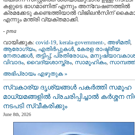
കളുടെ ഭാഗമാണിത് എന്നും അന്വേഷണത്തിൽ
ക്രമക്കേടു കണ്ടെത്തിയാൽ വിജിലൻസിന് കൈമാ
എന്നും മന്ത്രി വ്യക്തമാക്കി.
-
pma
വായിക്കുക:
covid-19
,
kerala-government-
,
അഴിമതി
,
ആരോഗ്യം
,
എതിര്‍പ്പുകള്‍
,
കേരള രാഷ്ട്രീയ
നേതാക്കള്‍
,
തട്ടിപ്പ്‌
,
പ്രതിരോധം
,
മനുഷ്യാവകാശ
വിവാദം
,
വൈദ്യശാസ്ത്രം
,
സാമൂഹികം
,
സാമ്പത്ത
അഭിപ്രായം എഴുതുക »
സ്വകാര്യ ദൃശ്യങ്ങള്‍ പകര്‍ത്തി സമൂഹ
മാധ്യമങ്ങളില്‍ പ്രചരിപ്പിച്ചാൽ കർശ്ശന ന
നടപടി സ്വീകരിക്കും
June 8th, 2026