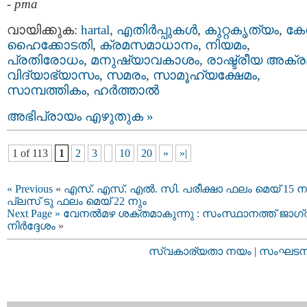
-
pma
വായിക്കുക:
hartal
,
എതിര്‍പ്പുകള്‍
,
കുറ്റകൃത്യം
,
കേ
ഹൈക്കോടതി
,
ക്രമസമാധാനം
,
നിയമം
,
പ്രതിരോധം
,
മനുഷ്യാവകാശം
,
രാഷ്ട്രീയ അക്ര
വിദ്യാഭ്യാസം
,
സമരം
,
സാമൂഹ്യക്ഷേമം
,
സാമ്പത്തികം
,
ഹര്‍ത്താല്‍
അഭിപ്രായം എഴുതുക »
1 of 113
1
2
3
10
20
»
»|
« Previous
«
എസ്. എസ്. എല്‍. സി. പരീക്ഷാ ഫലം മെയ് 15 ന
പ്ലസ് ടു ഫലം മെയ് 22 നും
Next Page »
വേനൽമഴ ശക്തമാകുന്നു : സംസ്ഥാനത്ത് ജാഗ
നിർദ്ദേശം
»
സ്വകാര്യതാ നയം
|
സംഘടനാ 