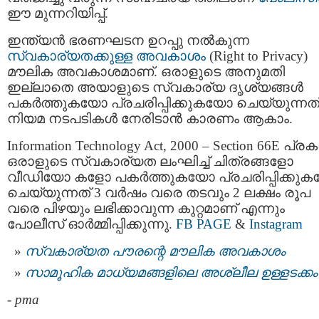
ഈ മുന്നറിയിപ്പ്.
ഇന്ത്യൻ ഭരണഘടന ഉറപ്പു നൽകുന്ന
സ്വകാര്യതക്കുള്ള അവകാശം
(Right to Privacy)
മൗലിക അവകാശമാണ്. ഒരാളുടെ അനുമതി
ഇല്ലാതെ അയാളുടെ സ്വകാര്യ ദൃശ്യങ്ങൾ
പകർത്തുകയോ പ്രചരിപ്പിക്കുകയോ ചെയ്യുന്നത
നിയമ നടപടികൾ നേരിടാൻ കാരണം ആകാം.
Information Technology Act, 2000 – Section 66E പ്ര
ഒരാളുടെ സ്വകാര്യത ലംഘിച്ച് ചിത്രങ്ങളോ
വീഡിയോ കളോ പകർത്തുകയോ പ്രചരിപ്പിക്കു
ചെയ്യുന്നത് 3 വർഷം വരെ തടവും 2 ലക്ഷം രൂപ
വരെ പിഴയും ലഭിക്കാവുന്ന കുറ്റമാണ് എന്നും
പോലീസ് ഓർമ്മിപ്പിക്കുന്നു.
FB PAGE
&
Instagram
സ്വകാര്യത പൗരന്റെ മൗലിക അവകാശം
സാമൂഹിക മാധ്യമങ്ങളിലെ അശ്ലീല ഉള്ളടക്കം
-
pma