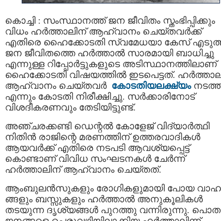
കൊച്ചി : സംസ്ഥാനത്ത് ജന ജീവിതം സ്തംഭിപ്പിക്കും
വിധം ഹര്‍ത്താലിന് ആഹ്വാനം ചെയ്തവര്‍ക്ക്
എതിരെ ഹൈക്കോടതി സ്വമേധയാ കേസ് എടുത്
ജന ജീവിതത്തെ ഹര്‍ത്താല്‍ സാരമായി ബാധിച്ചു
എന്നുള്ള റിപ്പോർട്ടുകളുടെ അടിസ്ഥാനത്തിലാണ്
ഹൈക്കോടതി വിഷയത്തിൽ ഇടപെട്ടത്. ഹര്‍ത്താല
ആഹ്വാനം ചെയ്തവര്‍
കോടതിയലക്ഷ്യം
നടത്ത
എന്നും കോടതി നിരീക്ഷിച്ചു. സർക്കാരിനോട്
വിശദീകരണവും തേടിയിട്ടുണ്ട്.
അഞ്ചരക്കണ്ടി ഡെന്റൽ കോളേജ് വിദ്യാർത്ഥി
നിതിൻ രാജിന്റെ മരണത്തിന് ഉത്തരവാദികൾ
ആയവർക്ക് എതിരെ നടപടി ആവശ്യപ്പെട്ട്
കൊണ്ടാണ് വിവിധ സംഘടനകൾ ചേർന്ന്
ഹർത്താലിന് ആഹ്വാനം ചെയ്തത്.
ആംബുലൻസുകളും രോഗികളുമായി പോയ വാ
ങ്ങളും ബസ്സുകളും ഹര്‍ത്താല്‍ അനുകൂലികള്‍
തടയുന്ന ദൃശ്യങ്ങള്‍ പുറത്തു വന്നിരുന്നു. പൊത
ജനങ്ങളെ പെരുവഴിയിലാക്കിയ ഹര്‍ത്താലിന്ന്