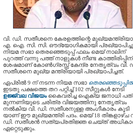
വി. ഡി. സതീശനെ കേരളത്തിന്റെ മുഖ്യമന്ത്രിയ
എ. ഐ. സി. സി. ഔദ്യോഗികമായി പ്രഖ്യാപിച്ചു
നിയമ സഭാ തെരഞ്ഞെടുപ്പ് ഫലം മെയ് നാലിന്
പുറത്ത് വന്നു പത്ത് നാളുകൾ നീണ്ട കാത്തിരിപ്പിന്
ശേഷമാണ് കോൺഗ്രസ്സ് കേന്ദ്ര നേതൃത്വം വി. 
സതീശനെ മുഖ്യ മന്ത്രിയായി പ്രഖ്യാപിച്ചത്.
ഏപ്രിൽ 9 ന് നടന്ന നിയമ സഭാ
തെരഞ്ഞെടുപ്പി
ഇടതു പക്ഷത്തെ തറ പറ്റിച്ച് 102 സീറ്റുകൾ നേടി
ഉജ്ജ്വല വിജയം
കൈവരിച്ച ഐക്യ ജനാധി പത
മുന്നണിയുടെ ചരിത്ര വിജയത്തിനു നേതൃത്വം
നൽകിയ വി. ഡി. സതീശനുള്ള അംഗീകാരം കൂടി
യാണ് ഈ മുഖ്യമന്ത്രി പദം. മെയ് 18 തിങ്കളാഴ്ച വ
ഡി. സതീശന്‍ സത്യപ്രതിജ്ഞ ചെയ്ത് അധികാ
ഏറ്റെടുക്കും.