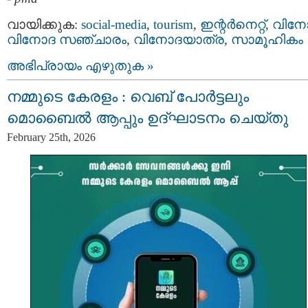
വായിക്കുക:
social-media
,
tourism
,
ഇന്റര്‍നെറ്റ്‌
,
വിന
വിനോദ സഞ്ചാരം
,
വിനോദയാത്ര
,
സാമൂഹികം
അഭിപ്രായം എഴുതുക »
നമ്മുടെ കേരളം : വെബ് പോർട്ടലും
മൊബൈൽ ആപ്പും ഉദ്ഘാടനം ചെയ്തു
February 25th, 2026