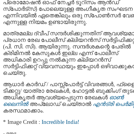
പ്രൊമോഷന്‍ ഓഫ് നേച്ചര്‍ ടൂറിസം ആന്‍ഡ്
സ്പോര്‍ട്സ്) പോലെയുള്ള അംഗീകൃത സംഘടന
എന്നിവയിൽ ഏതെങ്കിലും ഒരു സ്പോണ്‍സര്‍ വേ
എന്നുള്ള നിയമം ഉണ്ടായിരുന്നു.
മാത്രമല്ല ദ്വീപ് സന്ദര്‍ശിക്കുന്നതിന് ആവശ്യ
പ്രധാന രേഖ പോലീസ് ക്ലിയറന്‍സ് സര്‍ട്ടിഫിക്കറ്റ
(പി. സി. സി). ആയിരുന്നു. സന്ദർശകന്റെ പേരിൽ
ക്രിമിനല്‍ കേസുകൾ ഇല്ല എന്ന് പോലീസ്
അധികാരി ഉറപ്പു നൽകുന്ന ക്ലിയറന്‍സ്
സര്‍ട്ടിഫിക്കറ്റ് വ്യവസ്ഥയും ഇപ്പോൾ ഒഴിവാക്കുക
ചെയ്തു.
ആധാർ കാർഡ് / പാസ്സ്‌പോർട്ട് വിവരങ്ങൾ, ഫ്‌ളൈറ്
ടിക്കറ്റു/ യാത്രാ രേഖകൾ, ഹോട്ടൽ ബുക്കിംഗ് തുടങ
അധികൃതർ ആവശ്യപ്പെടുന്ന രേഖകൾ
ഓൺ
ലൈനിൽ
അപ്ലോഡ് ചെയ്താൽ
എൻട്രി പെർമിറ്റ
കരസ്ഥമാക്കാം.
* Image Credit :
Incredible India!
-
pma