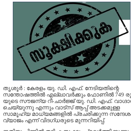
തൃശൂർ : കേരളം യു. ഡി. എഫ്. നേടിയതിന്റെ
സന്തോഷത്തിൽ എല്ലാവര്‍ക്കും ഫോണിൽ 749 ര
യുടെ സൗജന്യ റീ-ചാർജ്ജ് യു. ഡി. എഫ്. വാഗ്ദ
ചെയ്യുന്നു എന്നും വാട്സ് ആപ്പ് അടക്കമുള്ള
സാമൂഹ്യ മാധ്യമങ്ങളില്‍ പ്രചരിക്കുന്ന സന്ദേശ
വ്യാജം എന്ന് വിദഗ്ധരുടെ മുന്നറിയിപ്പ്.