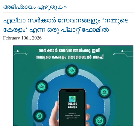
അഭിപ്രായം എഴുതുക »
എല്ലാ സർക്കാർ സേവനങ്ങളും ‘നമ്മുടെ
കേരളം’ എന്ന ഒരു പ്ലാറ്റ് ഫോമിൽ
February 10th, 2026