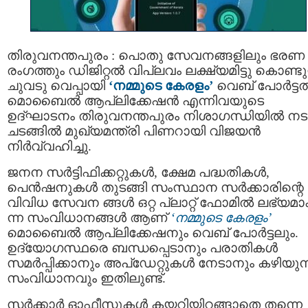
തിരുവനന്തപുരം : പൊതു സേവനങ്ങളിലും ഭരണ
രംഗത്തും ഡിജിറ്റൽ വിപ്ലവം ലക്ഷ്യമിട്ടു കൊണ്ടു
ചുവടു വെപ്പായി
‘നമ്മുടെ കേരളം’
വെബ് പോർട്ട
മൊബൈൽ ആപ്ലിക്കേഷൻ എന്നിവയുടെ
ഉദ്ഘാടനം തിരുവനന്തപുരം നിശാഗന്ധിയിൽ നട
ചടങ്ങിൽ മുഖ്യമന്ത്രി പിണറായി വിജയൻ
നിർവ്വഹിച്ചു.
ജനന സര്‍ട്ടിഫിക്കറ്റുകള്‍, ക്ഷേമ പദ്ധതികള്‍,
പെന്‍ഷനുകള്‍ തുടങ്ങി സംസ്ഥാന സർക്കാരിന്റെ
വിവിധ സേവന ങ്ങൾ ഒറ്റ പ്ലാറ്റ് ഫോമിൽ ലഭ്യമാക
ന്ന സംവിധാനങ്ങൾ ആണ്
‘നമ്മുടെ കേരളം’
മൊബൈൽ ആപ്ലിക്കേഷനും വെബ് പോർട്ടലും.
ഉദ്യോഗസ്ഥരെ ബന്ധപ്പെടാനും പരാതികള്‍
സമര്‍പ്പിക്കാനും അപ്ഡേറ്റുകള്‍ നേടാനും കഴിയുന
സംവിധാനവും ഇതിലുണ്ട്.
സർക്കാർ ഓഫീസുകൾ കയറിയിറങ്ങാതെ തന്നെ