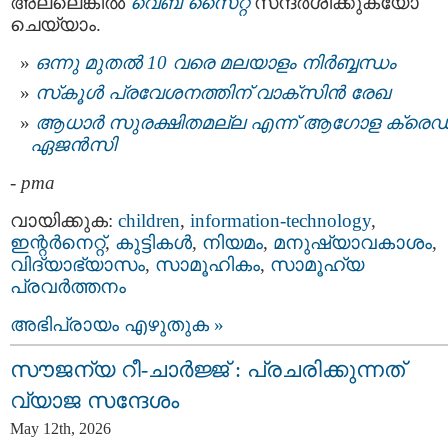
അല്ലെങ്കിൽ
വെബ് സൈറ്റ്
സന്ദർശിക്കുകയോ
ചെയ്യാം.
ഒന്നു മുതല്‍ 10 വരെ മലയാളം നിര്‍ബ്ബന്ധം
സ്‌കൂള്‍ പ്രവേശനത്തിന് വാക്‌സിന്‍ രേഖ
ആധാര്‍ സുരക്ഷിതമല്ല എന്ന് ആഗോള ക്രെഡിറ്
ഏജന്‍സി
-
pma
വായിക്കുക:
children
,
information-technology
,
ഇന്റര്‍നെറ്റ്‌
,
കുട്ടികള്‍
,
നിയമം
,
മനുഷ്യാവകാശം
,
വിദ്യാഭ്യാസം
,
സാമൂഹികം
,
സാമൂഹ്യ
പ്രവര്‍ത്തനം
അഭിപ്രായം എഴുതുക »
സൗജന്യ റീ-ചാർജ്ജ് : പ്രചരിക്കുന്നത്
വ്യാജ സന്ദേശം
May 12th, 2026