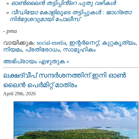
ഓണ്‍ലൈന്‍ തട്ടിപ്പിൻ്റെ പുതു വഴികള്‍
വീഡിയോ കോളിലൂടെ തട്ടിപ്പുകൾ : ജാഗ്രതാ
നിർദ്ദേശവുമായി പോലീസ്
-
pma
വായിക്കുക:
social-media
,
ഇന്റര്‍നെറ്റ്‌
,
കുറ്റകൃത്യം
,
നിയമം
,
പ്രതിരോധം
,
സാമൂഹികം
അഭിപ്രായം എഴുതുക »
ലക്ഷദ്വീപ് സന്ദർശനത്തിന് ഇനി ഓൺ
ലൈൻ പെർമിറ്റ് മാത്രം
April 29th, 2026