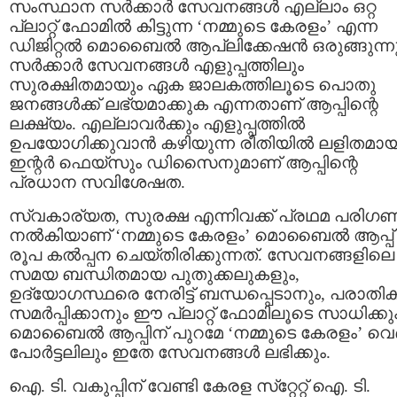
സംസ്ഥാന സർക്കാർ സേവനങ്ങൾ എല്ലാം ഒറ്റ
പ്ലാറ്റ് ഫോമിൽ കിട്ടുന്ന ‘നമ്മുടെ കേരളം’ എന്ന
ഡിജിറ്റൽ മൊബൈൽ ആപ്ലിക്കേഷൻ ഒരുങ്ങുന്നു
സർക്കാർ സേവനങ്ങൾ എളുപ്പത്തിലും
സുരക്ഷിതമായും ഏക ജാലകത്തിലൂടെ പൊതു
ജനങ്ങൾക്ക് ലഭ്യമാക്കുക എന്നതാണ് ആപ്പിന്റെ
ലക്ഷ്യം. എല്ലാവർക്കും എളുപ്പത്തിൽ
ഉപയോഗിക്കുവാൻ കഴിയുന്ന രീതിയിൽ ലളിതമാ
ഇന്റർ ഫെയ്‌സും ഡിസൈനുമാണ് ആപ്പിന്റെ
പ്രധാന സവിശേഷത.
സ്വകാര്യത, സുരക്ഷ എന്നിവക്ക് പ്രഥമ പരി
നല്‍കിയാണ് ‘നമ്മുടെ കേരളം’ മൊബൈല്‍ ആപ്പ്
രൂപ കൽപ്പന ചെയ്തിരിക്കുന്നത്. സേവനങ്ങളിലെ
സമയ ബന്ധിതമായ പുതുക്കലുകളും,
ഉദ്യോഗസ്ഥരെ നേരിട്ട് ബന്ധപ്പെടാനും, പരാതിക
സമര്‍പ്പിക്കാനും ഈ പ്ലാറ്റ്‌ ഫോമിലൂടെ സാധിക്കും
മൊബൈല്‍ ആപ്പിന് പുറമേ ‘നമ്മുടെ കേരളം’ വെ
പോര്‍ട്ടലിലും ഇതേ സേവനങ്ങള്‍ ലഭിക്കും.
ഐ. ടി. വകുപ്പിന് വേണ്ടി കേരള സ്‌റ്റേറ്റ് ഐ. ടി.