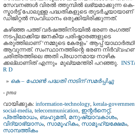
സേവനങ്ങൾ വിരൽ ത്തുമ്പിൽ ലഭ്യമാക്കുന്ന കെ-
സ്മാർട്ട് പോലുള്ള പദ്ധതികളുടെ തുടർച്ചയായാണ
ഡിജിറ്റൽ സംവിധാനം ഒരുക്കിയിരിക്കുന്നത്.
കഴിഞ്ഞ പത്ത് വർഷത്തിനിടയിൽ ഭരണ രംഗത്ത്
നടപ്പിലാക്കിയ ജനകീയ പരിഷ്കാരങ്ങളുടെ
കരുത്തിലാണ് ‘നമ്മുടെ കേരളം’ ആപ്പ് യാഥാർത്ഥ
ആവുന്നത്. സംസ്ഥാനത്തിന്റെ ഭരണ നിർവ്വഹ
ചരിത്രത്തിലെ അതി പ്രധാനമായ നാഴിക
ക്കല്ലാണിത് എന്നും മുഖ്യമന്ത്രി പറഞ്ഞു.
INS
R D
കെ – ഫോണ്‍ പദ്ധതി നാടിന് സമര്‍പ്പിച്ചു
-
pma
വായിക്കുക:
information-technology
,
kerala-governmen
social-media
,
telecommunication
,
ഇന്റര്‍നെറ്റ്‌
,
പ്രതിരോധം
,
ബഹുമതി
,
മനുഷ്യാവകാശം
,
വിദ്യാഭ്യാസം
,
സാമൂഹികം
,
സാമൂഹ്യക്ഷേമം
,
സാമ്പത്തികം