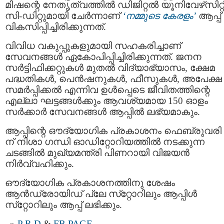
മിഷന്റെ നേതൃത്വത്തില്‍ ഡിജിറ്റല്‍ യൂനിവേഴ്‌സിറ്റ
സി-ഡിറ്റുമായി ചേര്‍ന്നാണ്
‘നമ്മുടെ കേരളം’
ആപ്പ്
വികസിപ്പിച്ചിരിക്കുന്നത്.
വിവിധ വകുപ്പുകളുമായി സഹകരിച്ചാണ്
സേവനങ്ങള്‍ ഏകോപിപ്പിച്ചിരിക്കുന്നത്. ജനന
സര്‍ട്ടിഫിക്കറ്റുകള്‍ മുതല്‍ വിദ്യാഭ്യാസം, ക്ഷേമ
പദ്ധതികള്‍, പെന്‍ഷനുകള്‍, ഫീസുകള്‍, അപേക്ഷ
സമര്‍പ്പിക്കല്‍ എന്നിവ ഉള്‍പ്പെടെ ജീവിതത്തിന്റെ
എല്ലാ ഘട്ടങ്ങള്‍ക്കും ആവശ്യമായ 150 ഓളം
സർക്കാർ സേവനങ്ങള്‍ ആപ്പില്‍ ലഭ്യമാകും.
ആപ്പിന്റെ ഔദ്യോഗിക പ്രകാശനം ഫെബ്രുവരി 
ന് നിശാ ഗന്ധി ഓഡിറ്റോറിയത്തിൽ നടക്കുന്ന
ചടങ്ങിൽ മുഖ്യമന്ത്രി പിണറായി വിജയൻ
നിർവ്വഹിക്കും.
ഔദ്യോഗിക പ്രകാശനത്തിനു ശേഷം
ആന്‍ഡ്രോയിഡ് പ്ലേ സ്‌റ്റോറിലും ആപ്പിള്‍
സ്‌റ്റോറിലും ആപ്പ് ലഭിക്കും.
P R D
&
FB PAGE