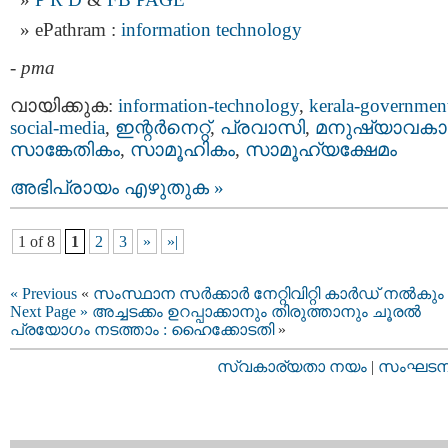
ePathram :
information technology
-
pma
വായിക്കുക:
information-technology
,
kerala-governmen
social-media
,
ഇന്റര്‍നെറ്റ്‌
,
പ്രവാസി
,
മനുഷ്യാവകാ
സാങ്കേതികം
,
സാമൂഹികം
,
സാമൂഹ്യക്ഷേമം
അഭിപ്രായം എഴുതുക »
1 of 8
1
2
3
»
»|
« Previous
«
സംസ്ഥാന സർക്കാർ നേറ്റിവിറ്റി കാര്‍ഡ് നൽകും
Next Page »
അച്ചടക്കം ഉറപ്പാക്കാനും തിരുത്താനും ചൂരല്‍
പ്രയോഗം നടത്താം : ഹൈക്കോടതി
»
സ്വകാര്യതാ നയം
|
സംഘടനാ 