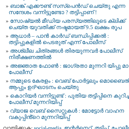
ബാങ്ക് എക്കൗണ്ട് സസ്‌പെന്‍ഡ് ചെയ്തു എന്ന
സന്ദേശം വന്നിട്ടുണ്ടോ ? തട്ടിപ്പാണ് !
സോഷ്യൽ മീഡിയ പരസ്യത്തിലൂടെ ക്ലിക്ക്
ചെയ്ത യുവതിക്ക് നഷ്ടമായത് 9.5 ലക്ഷം രൂപ
ആധാര്‍ – പാന്‍ കാര്‍ഡ് ബന്ധിപ്പിക്കല്‍ :
തട്ടിപ്പുകളില്‍ പെടരുത് എന്ന് പോലീസ്
അശ്ലീല ചിത്രങ്ങള്‍ തിരയുന്നവര്‍ പോലീസ്
നിരീക്ഷണത്തില്‍
അജ്ഞാത ഫോണ്‍ : ജാഗ്രതാ മുന്നറി യിപ്പു മ
പോലീസ്
നമ്മുടെ കേരളം : വെബ് പോർട്ടലും മൊബൈ
ആപ്പും ഉദ്ഘാടനം ചെയ്തു
കൊറിയർ വന്നിട്ടുണ്ട് : പുതിയ തട്ടിപ്പിനെ കുറിച്ച
പോലീസ് മുന്നറിയിപ്പ്
വ്യാജ വെബ് സൈറ്റുകൾ : മോട്ടോര്‍ വാഹന
വകുപ്പിൻ്റെ മുന്നറിയിപ്പ്
വായിക്കുക:
social-media
,
ഇന്റര്‍നെറ്റ്‌
,
തട്ടിപ്പ്‌
,
പോലീസ