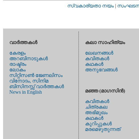
സ്വകാര്യതാ നയം
|
സംഘടനാ 
വാര്‍ത്തകള്‍
കലാ സാഹിത്യം
കേരളം
ലേഖനങ്ങള്‍
അറബിനാടുകള്‍
കവിതകള്‍
രാഷ്ട്രം
കഥകള്‍
ലോകം
അനുഭവങ്ങള്‍
സിറ്റിസണ്‍ ജേണലിസം
വിനോദം, സിനിമ
ബിസിനസ്സ് വാര്‍ത്തകള്‍
മഞ്ഞ (മാഗസിന്‍)
News in English
കവിതകള്‍
ചിത്രകല
അഭിമുഖം
കഥകള്‍
കുറിപ്പുകള്‍
മരമെഴുതുന്നത്