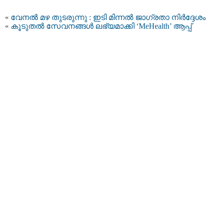
«
വേനൽ മഴ തുടരുന്നു : ഇടി മിന്നൽ ജാഗ്രതാ നിർദ്ദേശം
«
കൂടുതൽ സേവനങ്ങൾ ലഭ്യമാക്കി ‘MeHealth’ ആപ്പ്