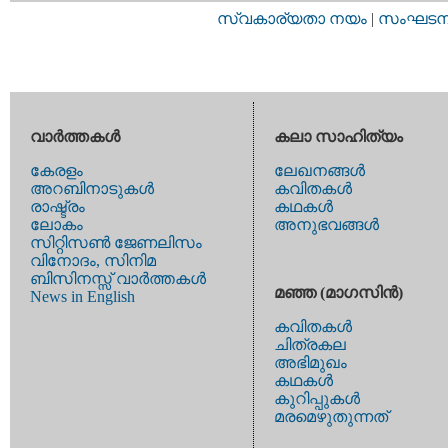
സ്വകാര്യതാ നയം
|
സംഘടനാ 
വാര്‍ത്തകള്‍
കലാ സാഹിത്യം
കേരളം
ലേഖനങ്ങള്‍
അറബിനാടുകള്‍
കവിതകള്‍
രാഷ്ട്രം
കഥകള്‍
ലോകം
അനുഭവങ്ങള്‍
സിറ്റിസണ്‍ ജേണലിസം
വിനോദം, സിനിമ
ബിസിനസ്സ് വാര്‍ത്തകള്‍
മഞ്ഞ (മാഗസിന്‍)
News in English
കവിതകള്‍
ചിത്രകല
അഭിമുഖം
കഥകള്‍
കുറിപ്പുകള്‍
മരമെഴുതുന്നത്