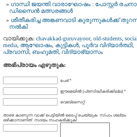
ഗാന്ധി ജയന്തി വാരാഘോഷം : പോസ്റ്റര്‍ രചനാ
ഡിസൈന്‍ മത്സരങ്ങള്‍
ശീതീകരിച്ച അങ്കണവാടി കുരുന്നുകൾക്ക് തുറന്
നൽകി
വായിക്കുക:
chavakkad-guruvayoor
,
old-students
,
socia
media
,
ആഘോഷം
,
കുട്ടികള്‍
,
പൂര്‍വ വിദ്യാര്‍ത്ഥി
,
പ്രവാസി
,
ബഹുമതി
,
വിദ്യാഭ്യാസം
അഭിപ്രായം എഴുതുക:
പേര് *
ഈമെയില്‍ (പ്രസിദ്ധീകരിക്കില്ല) *
വെബ്സൈറ്റ്
താഴെ കാണുന്ന വാക്ക് പെട്ടിയില്‍ ടൈപ്പ്‌ ചെയ്യുക. സ്പാം ശല്യം
ഒഴിക്കാനാണിത്. സദയം സഹകരിക്കുക!