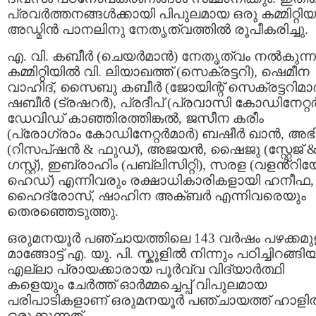
പ്രവർത്തനങ്ങൾക്കായി പിപുലമായ ഒരു കമ്മിറ്റിയ
അഡ്മിൻ പാനലിനു നേതൃത്വത്തിൽ രൂപീകരിച്ചു.
എ. വി. കബീർ (ചെയർമാൻ) നേതൃത്വം നൽകുന്ന
കമ്മിറ്റിയിൽ വി. ലിയാഖത്ത് (സെക്രട്ടറി), ഷെമീന
വാഹിദ്, സൈബു കബീർ (ജോയിന്റ് സെക്രട്ടറിമാർ
ഷബീർ (ട്രഷറർ), പ്രദീപ് (പ്രവാസി കോഡിനേറ്റർ
ഡേവിഡ് കാഞ്ഞിരത്തിങ്കൽ, ജസീന കരീം
(പ്രോഗ്രാം കോഡിനേറ്റർമാർ) ബഷീർ ഖാൻ, അഭ
(റിസപ്ഷൻ & ഫുഡ്), അജയൻ, ഷൈജു (സ്റ്റേജ് 
ഗസ്റ്റ്), ഇബ്രാഹിം (പബ്ലിസിറ്റി), സരള (വളൻ്റിയേഴ
ഹെഡ്) എന്നിവരും രക്ഷാധികാരികളായി ഹനീഫ,
ഹൈദ്രോസ്, ഷാഹിന അക്ബർ എന്നിവരെയും
തെരഞ്ഞെടുത്തു.
ഒരുമനയൂർ പഞ്ചായത്തിലെ 143 വർഷം പഴക്കമുള
മാങ്ങോട്ട് എ. യു. പി. സ്കൂളിൽ നിന്നും പഠിച്ചിറങ്ങി
എല്ലാ പ്രായക്കാരായ പൂർവ്വ വിദ്യാർത്ഥി
കളെയും ചേർത്ത് ഓർമ്മച്ചെപ്പ് വിപുലമായ
പരിപാടികളാണ് ഒരുമനയൂർ പഞ്ചായത്ത് ഹാളി
ഒരുക്കുന്നത്.