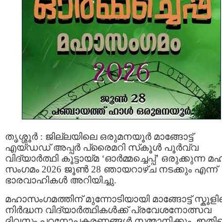
തൃശ്ശൂർ : ജില്ലയിലെ ഒരുമനയൂർ മാങ്ങോട്ട്
എയ്ഡഡ് അപ്പർ പ്രൈമറി സ്‌കൂൾ പൂർവ്വ
വിദ്യാർത്ഥി കൂട്ടായ്മ ‘ഓർമ്മച്ചെപ്പ്’ ഒരുക്കുന്ന മ
സംഗമം 2026 ജൂൺ 28 ഞായറാഴ്ച നടക്കും എന്ന്
ഭാരവാഹികൾ അറിയിച്ചു.
മഹാസംഗമത്തിന് മുന്നോടിയായി മാങ്ങോട്ട് സ്കൂള
നിർദ്ധന വിദ്യാർത്ഥികൾക്ക് പ്രവേശനോത്സവ
ദിവസം പഠനോപകരണങ്ങൾ സമ്മാനിക്കും. ഇതിന്