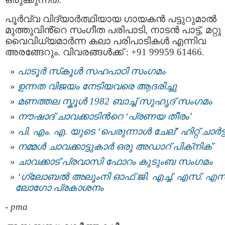
പൂർവ്വ വിദ്യാർത്ഥിയായ ഗായകൻ പട്ടുറുമാൽ
മുത്തുവിൻ്റെ സംഗീത പരിപാടി, നാടൻ പാട്ട്, മറ്റു
വൈവിധ്യമാർന്ന കലാ പരിപാടികൾ എന്നിവ
അരങ്ങേറും. വിവരങ്ങൾക്ക് : +91 99959 61466.
പാടൂര്‍ സ്‌കൂൾ സഹപാഠി സംഗമം
ഉന്നത വിജയം നേടിയവരെ ആദരിച്ചു
മണത്തല സ്കൂള്‍ 1982 ബാച്ച് സുഹൃദ് സംഗമം
നൗഷാദ് ചാവക്കാടിന്‍റെ ‘പ്രണയ തീരം’
പി. എം. എ. യുടെ ‘പെരുന്നാൾ ചേല്’ ഹിറ്റ് ചാര്‍ട്ട
നമ്മള്‍ ചാവക്കാട്ടുകാര്‍ ഒരു അഡാറ് പിക്‌നിക്
ചാവക്കാട് പ്രവാസി ഫോറം കുടുംബ സംഗമം
‘ഗ്ലോബൽ അലൂംനി ഓഫ് ജി. എച്ച്. എസ്. എസ്
ലോഗോ പ്രകാശനം
-
pma