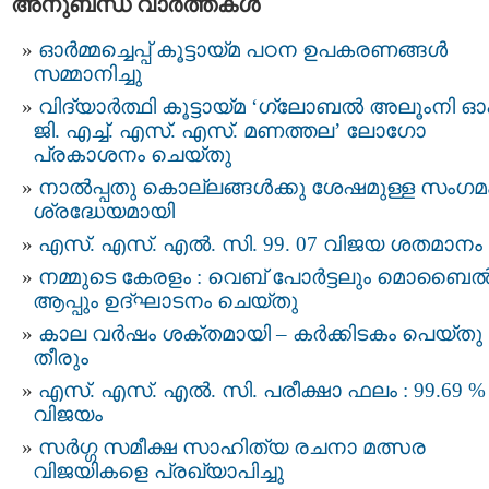
അനുബന്ധ വാര്‍ത്തകള്‍
ഓർമ്മച്ചെപ്പ് കൂട്ടായ്മ പഠന ഉപകരണങ്ങൾ
സമ്മാനിച്ചു
വിദ്യാര്‍ത്ഥി കൂട്ടായ്മ ‘ഗ്ലോബൽ അലൂംനി ഓ
ജി. എച്ച്. എസ്. എസ്. മണത്തല’ ലോഗോ
പ്രകാശനം ചെയ്തു
നാൽപ്പതു കൊല്ലങ്ങൾക്കു ശേഷമുള്ള സംഗമ
ശ്രദ്ധേയമായി
എസ്. എസ്. എൽ. സി. 99. 07 വിജയ ശതമാനം
നമ്മുടെ കേരളം : വെബ് പോർട്ടലും മൊബൈ
ആപ്പും ഉദ്ഘാടനം ചെയ്തു
കാല വര്‍ഷം ശക്തമായി – കർക്കിടകം പെയ്തു
തീരും
എസ്. എസ്. എല്‍. സി. പരീക്ഷാ ഫലം : 99.69 %
വിജയം
സർഗ്ഗ സമീക്ഷ സാഹിത്യ രചനാ മത്സര
വിജയികളെ പ്രഖ്യാപിച്ചു