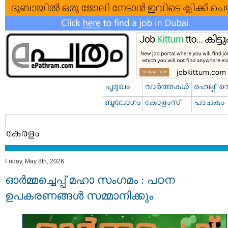
Friday, May 8th, 2026
ഓർമ്മച്ചെപ്പ് മഹാ സംഗമം : പഠന
ഉപകരണങ്ങൾ സമ്മാനിക്കും