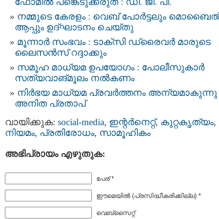
ഫോമിൽ പങ്കെടുക്കരുത് : ഡി. ജി. പി.
നമ്മുടെ കേരളം : വെബ് പോർട്ടലും മൊബൈ
ആപ്പും ഉദ്ഘാടനം ചെയ്തു
മൂന്നാർ സംഭവം : ടാക്‌സി ഡ്രൈവര്‍ മാരുടെ
ലൈസന്‍സ് റദ്ദാക്കും
സമൂഹ മാധ്യമ ഉപയോഗം : പോലീസുകാർ
സത്യവാങ്മൂലം നൽകണം
നിർഭയ മാധ്യമ പ്രവർത്തനം അന്യമാകുന്നു 
അനിത പ്രതാപ്
വായിക്കുക:
social-media
,
ഇന്റര്‍നെറ്റ്‌
,
കുറ്റകൃത്യം
,
നിയമം
,
പ്രതിരോധം
,
സാമൂഹികം
അഭിപ്രായം എഴുതുക:
പേര് *
ഈമെയില്‍ (പ്രസിദ്ധീകരിക്കില്ല) *
വെബ്സൈറ്റ്