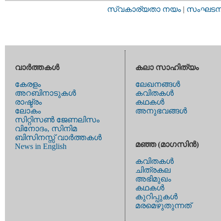
സ്വകാര്യതാ നയം
|
സംഘടനാ 
വാര്‍ത്തകള്‍
കലാ സാഹിത്യം
കേരളം
ലേഖനങ്ങള്‍
അറബിനാടുകള്‍
കവിതകള്‍
രാഷ്ട്രം
കഥകള്‍
ലോകം
അനുഭവങ്ങള്‍
സിറ്റിസണ്‍ ജേണലിസം
വിനോദം, സിനിമ
ബിസിനസ്സ് വാര്‍ത്തകള്‍
മഞ്ഞ (മാഗസിന്‍)
News in English
കവിതകള്‍
ചിത്രകല
അഭിമുഖം
കഥകള്‍
കുറിപ്പുകള്‍
മരമെഴുതുന്നത്