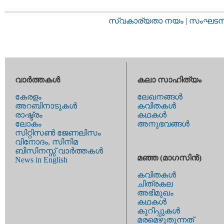
സ്വകാര്യതാ നയം
|
സംഘടനാ 
വാര്‍ത്തകള്‍
കലാ സാഹിത്യം
കേരളം
ലേഖനങ്ങള്‍
അറബിനാടുകള്‍
കവിതകള്‍
രാഷ്ട്രം
കഥകള്‍
ലോകം
അനുഭവങ്ങള്‍
സിറ്റിസണ്‍ ജേണലിസം
വിനോദം, സിനിമ
ബിസിനസ്സ് വാര്‍ത്തകള്‍
മഞ്ഞ (മാഗസിന്‍)
News in English
കവിതകള്‍
ചിത്രകല
അഭിമുഖം
കഥകള്‍
കുറിപ്പുകള്‍
മരമെഴുതുന്നത്