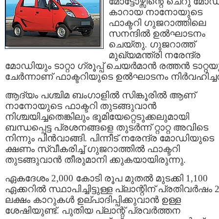
മോട്ടോഴ്സിന്റെ ചെറു മോഡ
കാറായ നാനോയുടെ
ഫാക്ടറി ഗുജറാത്തിലെ
സനന്ദില്‍ ഉല്‍ഘാടനം
ചെയ്തു. ഗുജറാത്ത്
മുഖ്യമന്ത്രി നരേന്ദ്ര
മോഡിയും ടാറ്റാ ഗ്രൂപ്പ് ചെയര്‍മാന്‍ രത്തന്‍ ടാറ്റയ
ചേര്‍ന്നാണ് ഫാക്ടറിയുടെ ഉല്‍ഘാടനം നിര്‍വഹിച്ചത
ആദ്യം പശ്ചിമ ബംഗാളില്‍ സിങ്കൂരില്‍ ആണ്
നാനോയുടെ ഫാക്ടറി തുടങ്ങുവാന്‍
നിശ്ചയിച്ചതെങ്കിലും ഭൂമിയേറ്റെടുക്കലുമായി
ബന്ധപ്പെട്ട പ്രശനങ്ങളെ തുടര്‍ന്ന് റ്റാറ്റ അവിടെ
നിന്നും പിന്‍‌വാങ്ങി. പിന്നീട് നരേന്ദ്ര മോഡിയുടെ
ക്ഷണം സ്വീകരിച്ച് ഗുജറാത്തില്‍ ഫാക്ടറി
തുടങ്ങുവാന്‍ തീരുമാനി ക്കുകയായിരുന്നു.
ഏകദേശം 2,000 കോടി രൂപ മുതല്‍ മുടക്കി 1,100
ഏക്കറില്‍ സ്ഥാപിച്ചിട്ടുള്ള പ്ലാന്റിന് പ്രതിവര്‍ഷം 2
ലക്ഷം കാറുകള്‍ ഉല്പാദിപ്പിക്കുവാന്‍ ഉള്ള
ശേഷിയുണ്ട്. പുതിയ പ്ലാന്റ് പ്രവര്‍ത്തന