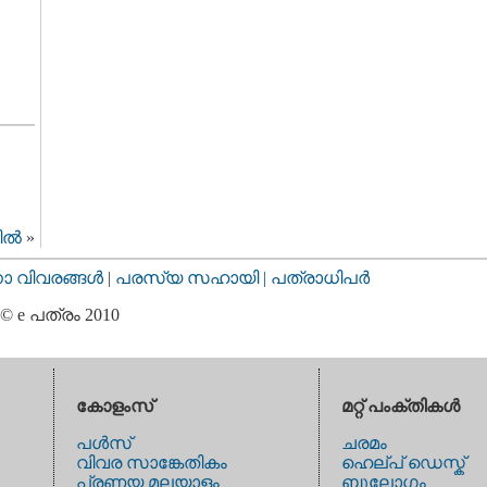
ല്‍
»
വിവരങ്ങള്‍
|
പരസ്യ സഹായി |
പത്രാധിപര്‍
© e പത്രം 2010
കോളംസ്
മറ്റ് പംക്തികള്‍
പള്‍സ്
ചരമം
വിവര സാങ്കേതികം
ഹെല്പ് ഡെസ്ക്
പ്രണയ മലയാളം
ബൂലോഗം