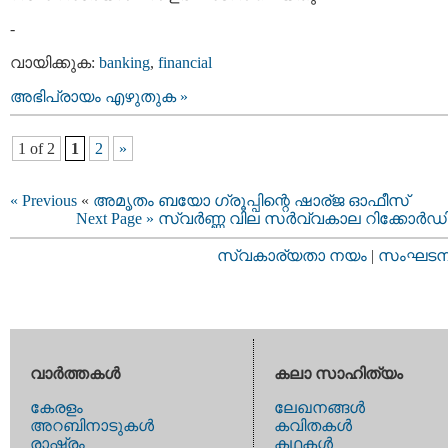
-
വായിക്കുക:
banking
,
financial
അഭിപ്രായം എഴുതുക »
1 of 2
1
2
»
« Previous
«
അമൃതം ബയോ ഗ്രൂപ്പിന്റെ ഷാര്ജ ഓഫീസ്
Next Page »
സ്വര്‍ണ്ണ വില സര്‍വ്വകാല റിക്കോര്‍ഡി
സ്വകാര്യതാ നയം
|
സംഘടനാ 
വാര്‍ത്തകള്‍
കലാ സാഹിത്യം
കേരളം
ലേഖനങ്ങള്‍
അറബിനാടുകള്‍
കവിതകള്‍
രാഷ്ട്രം
കഥകള്‍