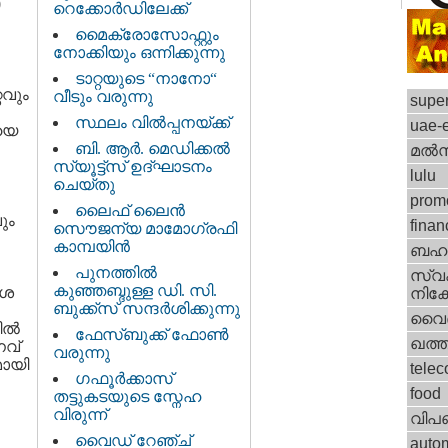
0
റെക്കോര്‍ഡിലേക്ക്
മൈക്രോസോഫ്റ്റും
നോക്കിയും ഒന്നിക്കുന്നു
ടാറ്റയുടെ “നാനോ“
റവും
വീടും വരുന്നു
supe
സ്ഥലം വില്‍പ്പനയ്ക്ക്
uae-
ിയെ
ബി. ആര്‍. മെഡിക്കല്‍
മല്
സ്യൂട്ട്സ്‌ ഉദ്ഘാടനം
lulu
ചെയ്തു
prom
ലൈഫ്‌ ലൈന്‍
ും
finan
സൌജന്യ മാമോഗ്രഫി
കാമ്പയിന്‍
ബഹു
പുനത്തില്‍
സ്വ
കുഞ്ഞബ്ദുള്ള ഡി. സി.
േശ
നിക്
ബുക്ക്സ് സന്ദര്‍ശിക്കുന്നു
വൈദ
ല്‍
ഫേസ്‌ബുക്ക്‌ ഫോണ്‍
ഖത്തര
നവ്
വരുന്നു
മായി
tele
ഗഫൂര്‍ക്കാസ്
food
തട്ടുകടയുടെ സ്നേഹ
വിരുന്ന്
വിപ
വൈഡ്‌ റേഞ്ച്
auto