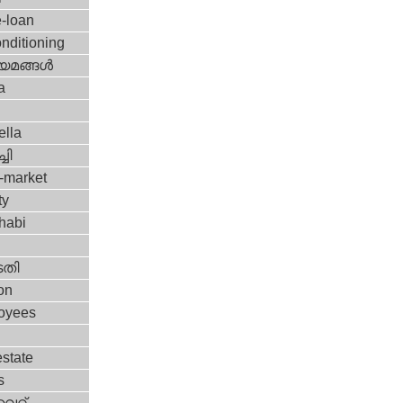
-loan
onditioning
യമങ്ങള്‍
a
ella
ചി
-market
ty
habi
തി
on
oyees
estate
s
്റ്‌