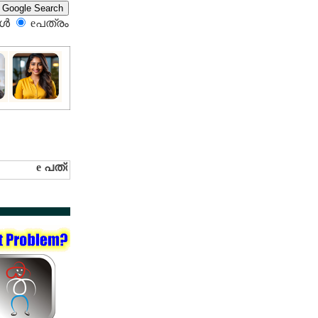
്‍
eപത്രം‍