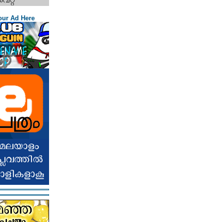
our Ad Here