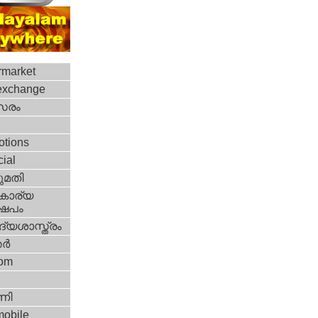
rmarket
exchange
‍സരം
otions
cial
മതി
കാര്യ
ഷേപം
്യശാസ്ത്രം
്‍
com
ണി
mobile