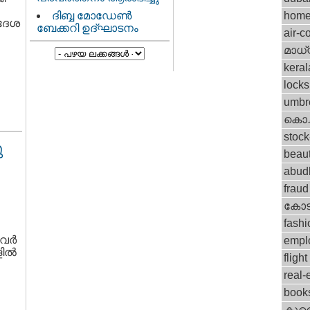
ദിബ്ബ മോഡേണ്‍
home
ിദേശ
ബേക്കറി ഉദ്ഘാടനം
air-c
മാധ്
keral
locks
umbr
കൊച്
stock
ു
beau
abud
fraud
കോട
fashi
വര്‍
empl
ല്‍
flight
real-
book
കുവൈറ