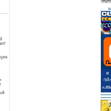
Y
ി
ാണ്
യുടെ
ം
ള
്‍