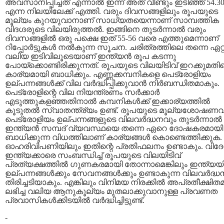
അവസാനിപ്പിച്ചത് എന്നാല്‍ ഇന്ന് അത് വീണ്ടും ഇടിഞ്ഞ് 54.3
എന്ന നിലയിലേക്ക് എത്തി. വരും ദിവസങ്ങളിലും രൂപയുടെ
മൂല്യം കുറയുവാനാണ് സാധ്യതയെന്നാണ് സാമ്പത്തിക
വിദഗ്ദരുടെ വിലയിരുത്തല്‍. ഇങ്ങിനെ തുടര്‍ന്നാല്‍ വരും
ദിവസങ്ങളില്‍ ഒരു പക്ഷെ ഇത് 55-56 വരെ എത്തുമെന്നാണ്‌
റിപ്പോര്‍ട്ടുകള്‍ നല്‍കുന്ന സൂചന. ചരിത്രത്തിലെ തന്നെ ഏറ്
വലിയ ഇടിവിലൂടെയാണ് ഇന്ത്യന്‍ രൂപ കടന്നു
പോയ്ക്കൊണ്ടിരിക്കുന്നത്. രൂപയുടെ വിലയിടിവ് ഇറക്കുമത
കാര്യമായി ബാധിക്കും. എണ്ണക്കമ്പനികളെ പെട്രോളിയം
ഉല്പന്നങ്ങള്‍ക്ക് വില വര്‍ദ്ധിപ്പിക്കുവാന്‍ നിര്‍ബന്ധിതമാകും.
പെട്രോളിന്റെ വില നിയന്ത്രണം സര്‍ക്കാര്‍
എടുത്തുകളഞ്ഞതിനാല്‍ കമ്പനികള്‍ക്ക് ഇക്കാര്യത്തില്‍
കൂടുതല്‍ സ്വാതന്ത്ര്യം ഉണ്ട്. രൂപയുടെ മൂല്യശോഷണവ
പെട്രോളിയം ഉല്പന്നങ്ങളുടെ വിലവര്‍ദ്ധനവും തുടര്‍ന്നാല്‍
ഇന്ത്യന്‍ സമ്പദ് വ്യവസ്ഥയെ തന്നെ ഏറെ ദോഷകരമായി
ബാധിക്കുന്ന വിധത്തിലാണ് കാര്യങ്ങള്‍ കൊണ്ടെത്തിക്കുക.
ഓഹരിവിപണിയിലും ഇതിന്റെ പ്രതിഫലനം ഉണ്ടാകും. വിദ
ഇന്ത്യക്കാരെ സംബന്ധിച്ച് രൂപയുടെ വിലയിടിവ്
പ്രത്യക്ഷത്തില്‍ ഗുണകരമായി തോന്നാമെങ്കിലും ഇന്ത്യയി
ഉല്പന്നങ്ങള്‍ക്കും സേവനങ്ങള്‍ക്കും ഉണ്ടാകുന്ന വിലവര്‍ദ്ധ
തിരിച്ചടിയാകും. എങ്കിലും വിനിമയ നിരക്കില്‍ അപ്രതീക്ഷിത
ലഭിച്ച വലിയ ആനുകൂല്യം മുതലാക്കുവാനുള്ള പ്രവണത
പ്രവാസികള്‍ക്കിടയില്‍ വര്‍ദ്ധിച്ചിട്ടുണ്ട്.
-