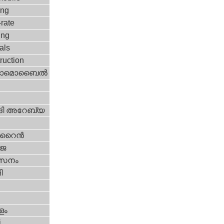
ing
rate
ing
vals
ruction
ടോമൊബൈല്‍
ി അറേബ്യ
ൈന്‍
‍ജ
സനം
ി
ളം
i