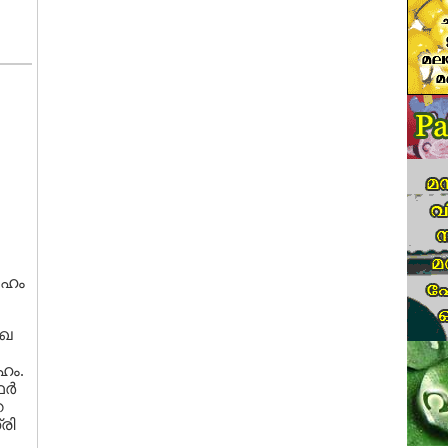
േഹം
ാഖ
ഹം.
ര്‍
െ
രി