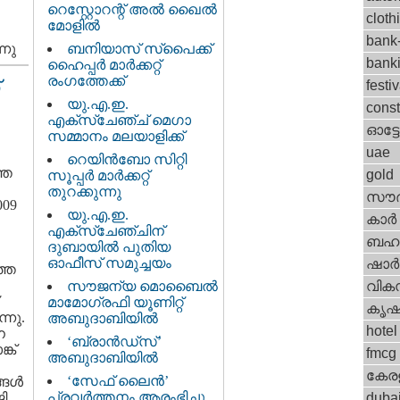
റെസ്റ്റോറന്റ് അല്‍ ഖൈല്‍
cloth
മോളില്‍
bank-
്നു
ബനിയാസ് സ്‌പൈക്ക്
bank
ഹൈപ്പര്‍ മാര്‍ക്കറ്റ്‌
രംഗത്തേക്ക്‌
festi
യു.എ.ഇ.
const
എക്സ്ചേഞ്ച് മെഗാ
ഓട്
സമ്മാനം മലയാളിക്ക്‌
uae
റെയിന്‍ബോ സിറ്റി
തെ
gold
സൂപ്പര്‍ മാര്‍ക്കറ്റ്‌
തുറക്കുന്നു
സൗദ
009
യു.എ.ഇ.
കാര്‍
എക്സ്ചേഞ്ചിന്
ബഹറ
ദുബായില്‍ പുതിയ
ഓഫീസ്‌ സമുച്ചയം
ഷാര്
ത്ത
സൗജന്യ മൊബൈല്‍
വിക
മാമോഗ്രഫി യൂണിറ്റ്
കൃഷ
്നു.
അബുദാബിയില്‍
hotel
ന
‘ബ്രാന്‍ഡ്സ്’
്ക്
fmcg
അബുദാബിയില്‍
കേര
‘സേഫ്‌ ലൈന്‍’
ങള്‍
പ്രവര്‍ത്തനം ആരംഭിച്ചു
ി
duba