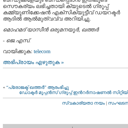
സൌകര്യം ലഭിച്ചതായി ക്യുടെല്‍ ഗ്രൂപ്പ്
കമ്മ്യൂണിക്കേഷന്‍ എക്സിക്യുട്ടീവ് ഡയറക്ടര്‍
ആദില്‍ ആല്‍മുത്വവ്വ അറിയിച്ചു.
മൊഹമദ് യാസീന്‍ ഒരുമനയൂര്‍, ഖത്തര്‍
-
ജെ.എസ്.
വായിക്കുക:
telecom
അഭിപ്രായം എഴുതുക »
«
“പ്രോജക്ട് ഖത്തര്‍” ആരംഭിച്ചു
ഡോക്ടര്‍ മൂപ്പന്‍സ് ഗ്രൂപ്പ് ഇന്‍റര്‍നാഷണല്‍ സിറ്റിയി
സ്വകാര്യതാ നയം
|
സംഘടനാ 