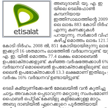
അബുദാബി: യു. എ. ഇ
യിലെ ടെലിഫോണ്‍
കമ്പനിയായ
ഇത്തിസാലാത്തിന്റെ 2009
ലെ ലാഭം 883 കോടി ദിര്‍
എന്നു കണക്കുകള്‍
പറയുന്നു. സര്‍ക്കാര്‍ വി
കഴിച്ച് മൊത്തം ലാഭം 121.
കോടി ദിര്‍ഹം. 2008 ല്‍, 851 കോടിയായിരുന്നു ലാഭ
ഇക്കുറി 16 ശതമാനം ലാഭത്തില്‍ വര്‍ദ്ധനവുണ്ട്. യു
എ. ഇ. യില്‍ മൊത്തം 77.4 ലക്ഷം മൊബൈല്‍
ഉപഭോക്താക്കളുണ്ട്. കഴിഞ്ഞ വര്‍ഷത്തേക്കാള്‍ 6
വര്‍ദ്ധനവ് മൊബൈല്‍ ഉപഭോക്താക്കളിലുണ്ട്. ലാന
ലൈന്‍ ഉപഭോക്താക്കള്‍ 13.3 ലക്ഷമാണ് ഇതിലു
വര്‍ഷം 16% വര്‍ദ്ധനവ് ഉണ്ടായിട്ടുണ്ട്.
ടെലി കമ്യൂണിക്കേഷന്‍ മേഖലയില്‍ വന്‍ കുതിച്ചു
ചാട്ടം അവകാശ പ്പെടാവുന്ന മറ്റൊരു സംരംഭമാണ്
ഫൈബര്‍ ഒപ്റ്റിക് കേബിളു കളിലേക്കുള്ള മാറ്റം.
അബു ദാബിയില്‍ ഏറെക്കുറെ പൂര്‍ത്തിയായി