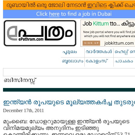
ഇന്ത്യന്‍ രൂപയുടെ മൂല്യത്തകര്‍ച്ച തുടരുന
December 17th, 2011
മുംബൈ: ഡോളറുമായുള്ള ഇന്ത്യന്‍ രൂപയുടെ
വിനിമയമൂല്യം അനുദിനം ഇടിഞ്ഞു
കൊണ്ടിരിക്കുന്നു. ഇന്നലെ ഒരു ഡോളറിന് 53.71