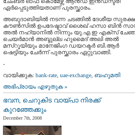
ചേംബര്‍ ഓഫ് കൊമേഴ്സ് ആന്‍ഡ് ഇ‍ന്‍ഡസ്ട്രി
ഏര്‍പ്പെടുത്തിയതാണ് പുരസ്ക്കാരം.
അബുദാബിയില്‍ നടന്ന ചടങ്ങില്‍ ദേശീയ സുരക്ഷ
കൗണ്‍സില്‍ ഉപദേഷ്ടാവ് ശൈഖ് ഹസാ ബിന്‍ സായ
അല്‍ നഹ്യാനില്‍ നിന്നും യു.എ.ഇ എക്സ് ചേ‍ഞ്
ചെയര്‍മാന്‍ അബ്ദുല്ല ഹുമൈദ് അലി അല്‍
മസ്റൂയിയും മാനേജിംഗ ഡയറക്ടര്‍ ബി.ആര്‍
ഷെട്ടിയും ചേര്‍ന്ന് പുരസ്ക്കാരം ഏറ്റുവാങ്ങി.
-
വായിക്കുക:
bank-rate
,
uae-exchange
,
ബഹുമതി
അഭിപ്രായം എഴുതുക »
ഭവന, ചെറുകിട വായ്പാ നിരക്ക്
കുറഞ്ഞേക്കും
December 7th, 2008