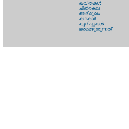
കവിതകള്‍
ചിത്രകല
അഭിമുഖം
കഥകള്‍
കുറിപ്പുകള്‍
മരമെഴുതുന്നത്