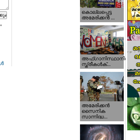
കൊല്ലപ്പെട്ട
അമേരിക്കന്‍ ...
ം
അഫ്ഗാനിസ്ഥാനിൽ
്‍
സ്ത്രീകൾക്...
അമേരിക്കൻ
സൈനിക
സാന്നിദ്ധ...