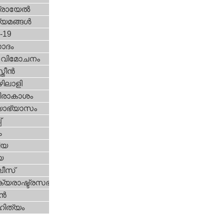
രായേല്‍
്യമങ്ങള്‍
d-19
ോദം
രീ വിമോചനം
ീന്‍
ിലാളി
രാകാശം
യാഭ്യാസം
്
ം
ിയ
യ
ീസ്
യരാഷ്ട്രസഭ
ന്‍
ിത്യം