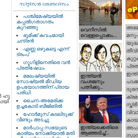
പശ്ചിമേഷ്യയിൽ
കപ്പൽഗതാഗതം
കുറഞ്ഞു
അമേര
വെനീസില്‍
ഭൂമിക്ക് കവചമായി
മനു
വെള്ളപ്പൊക്കം...
ചന്ദ്രന്‍
യുദ്
എണ്ണ ഒഴുകട്ടെ എന്ന്
തീവ്
ട്രംപ്
കുറ്
ഗൂഗിളിനെതിരെ വൻ
പ്ര
പ്രതിഷേധം
ഇന്ത
ഇന്ത്യൻ
മലേഷ്യയിൽ
വംശജനും
സോഷ്യൽ മീഡിയ
പാക്
പത്നിക്കു...
ഉപയോഗത്തിന് പ്രായ
ദുരന
പരിധി
‍ ഹൂ
ക്ര
ചൈന-അമേരിക്ക
മായി
സ്ത്രീ
ഉച്ചകോടി ബീജിങിൽ
വിവാ
ഹോര്‍മുസ് കടലിടുക്ക്
വീണ്ടും അടച്ചു
കായ
ഇന്ത്യക്കെതിരെ
മാർപാപ്പ സഭയുടെ
അപ
ആഞ്ഞടിച്ച്...
കാര്യം നോക്കിയാൽ മതി
സാമ്