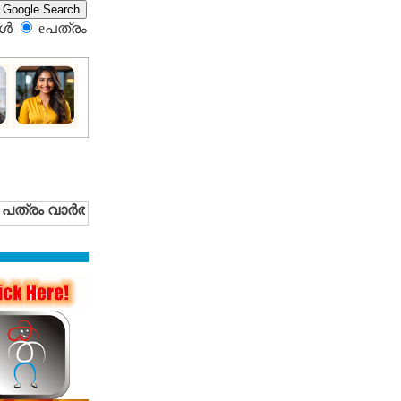
്‍
eപത്രം‍