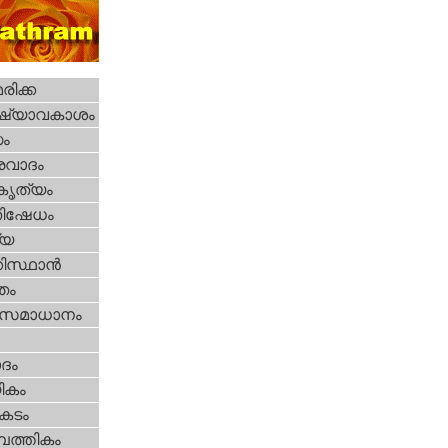
ിക്ക
ഷ്യാവകാശം
ധം
രവാദം
റകൃത്യം
തിഷേധം
്യ
കിസ്ഥാന്‍
്തം
മസമാധാനം
ദം
ികം
കടം
പത്തികം