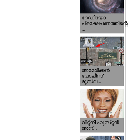
റേഡിയോ
പ്രക്ഷേപണത്തിന്റെ
...
അമേരിക്കന്‍
പോലീസ്‌
മുസ്ല...
വിറ്റ്‌നി ഹൂസ്‌റ്റന്‍
അന്...