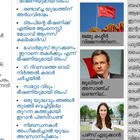
: ഭീഷണിയുമായി ട്രംപ്
ബഹു
രണ്ടാഴ്ച്ച യുദ്ധത്തിന്
ആര
അർധവിരാമം
ഇറാന
ട്രംപിന്റെ ഭീഷണിക്ക്
എതിരെ ആംനെസ്റ്റി
ഇന്റര്
മേധാവി ആഗ്നസ്
്‍
ജമ്മു കശ്മീ‍ർ
വൈദ
കല്ലമാർഡ്
വിഭജനത്തിനെ...
ഫുട്
ഹോർമുസ് തുറക്കണം
ചൈ
: ഇറാനെ തകർക്കും എന്ന്
ഭീഷണിയുമായി ട്രംപ്
ശാസ്
ു.
45 ദിവസത്തെ വെടി
ബ്രിട്
നിർത്തൽ കരാര്‍
ം
പീഡ
ചര്‍ച്ചയിൽ
പരം,
ജൂലിയന്‍
കാല
ന്ദി
നാറ്റോ വിടും :
അസാഞ്ച്
ദേശ
ഭീഷണിയുമായി ട്രംപ്
ലണ്ടനില്...
ആണ
ഒരു യുദ്ധവും ഞങ്ങള്‍
തുടങ്ങി വെച്ചിട്ടില്ല :
മതം
തുറന്ന കത്തുമായി
കുട്ട
ഇറാൻ പ്രസിഡണ്ട്
പരിസ
നിബന്ധനകൾ
പ്ര
അംഗീകരിച്ചാൽ യുദ്ധം
പഴ്‌സ് എടുക്കാന്‍
അവസാനിപ്പിക്കാം :
വിമാ
്ഷ