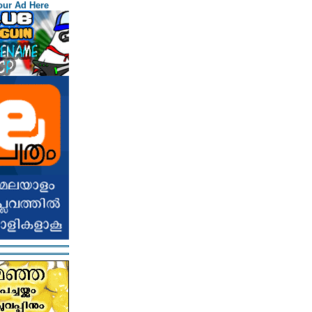
our Ad Here