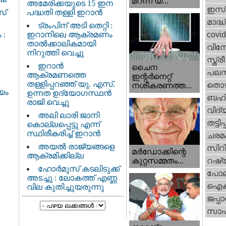
മറന്ന യ...
അമേരിക്കയുടെ 15 ഇന
ഇസ്
പദ്ധതി തള്ളി ഇറാൻ
സ്
മാദ്ധ
ട്രംപിന് അടി തെറ്റി :
ഇറാനിലെ ആക്രമണം
covi
 :
താൽക്കാലികമായി
വിന
നിറുത്തി വെച്ചു
സ്ത്
ഇറാന്‍
ചൈന
പലസ്ത
ആക്രമണത്തെ
ഇന്റർനെറ്റ്
തള്ളിപ്പറഞ്ഞ് യു. എസ്.
തൊഴ
നശീകരണത്ത...
്യം
ഉന്നത ഉദ്യോഗസ്ഥൻ
ബഹി
രാജി വെച്ചു
വിദ്
അലി ലാരി ജാനി
തട്ടിപ്പ
കൊല്ലപ്പെട്ടു എന്ന്
സ്ഥിരീകരിച്ച് ഇറാൻ
ചരമ
അയൽ രാജ്യങ്ങളെ
സിറ
മർഡോക്കിന്റെ
ആക്രമിക്കില്ല
റഷ്
കുറ്റസമ്മതം...
ഹോർമുസ് കടലിടുക്ക്
പോല
അടച്ചു : ലോകത്ത് എണ്ണ
ഐക്
വില കുതിച്ചുയരുന്നു
ജപ്പാ
സാഹ