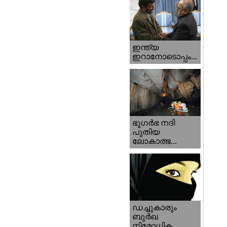
ഇന്ത്യ
ഇറാനോടൊപ്പം...
ഭൂഗര്‍ഭ നദി
പുതിയ
ലോകാത്ഭ...
ഡച്ചുകാരും
ബുര്‍ഖ
നിരോധിക...