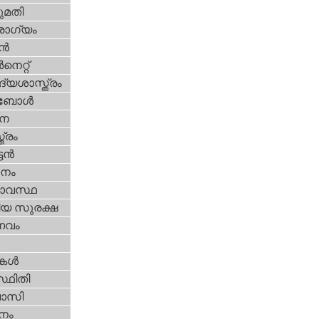
മതി
ോഗ്യം
്‍
‍നെറ്റ്‌
്യശാസ്ത്രം
ബോള്‍
ന
ത്രം
ടന്‍
നം
ാവസ്ഥ
ീയ സുരക്ഷ
വം
ികള്‍
്ഥിതി
വാസി
നം