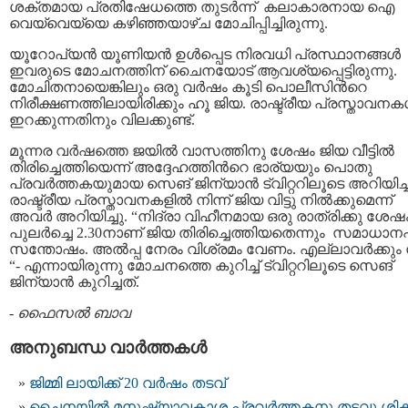
ശക്തമായ പ്രതിഷേധത്തെ തുടര്‍ന്ന് കലാകാരനായ ഐ
വെയ്വെയ്യെ കഴിഞ്ഞയാഴ്ച മോചിപ്പിച്ചിരുന്നു.
യൂറോപ്യന്‍ യൂണിയന്‍ ഉള്‍പ്പെട നിരവധി പ്രസ്ഥാനങ്ങള്‍
ഇവരുടെ മോചനത്തിന് ചൈനയോട് ആവശ്യപ്പെട്ടിരുന്നു.
മോചിതനായെങ്കിലും ഒരു വര്‍ഷം കൂടി പൊലീസിന്‍റെ
നിരീക്ഷണത്തിലായിരിക്കും ഹൂ ജിയ. രാഷ്ട്രീയ പ്രസ്താവനകള
ഇറക്കുന്നതിനും വിലക്കുണ്ട്.
മൂന്നര വര്‍ഷത്തെ ജയില്‍ വാസത്തിനു ശേഷം ജിയ വീട്ടില്‍
തിരിച്ചെത്തിയെന്ന് അദ്ദേഹത്തിന്‍റെ ഭാര്യയും പൊതു
പ്രവര്‍ത്തകയുമായ സെങ് ജിന്യാന്‍ ട്വിറ്ററിലൂടെ അറിയിച്ച
രാഷ്ട്രീയ പ്രസ്താവനകളില്‍ നിന്ന് ജിയ വിട്ടു നില്‍ക്കുമെന്ന്
അവര്‍ അറിയിച്ചു. “നിദ്രാ വിഹീനമായ ഒരു രാത്രിക്കു ശേഷ
പുലര്‍ച്ചെ 2.30നാണ് ജിയ തിരിച്ചെത്തിയതെന്നും സമാധാന
സന്തോഷം. അല്‍പ്പ നേരം വിശ്രമം വേണം. എല്ലാവര്‍ക്കും ന
“- എന്നായിരുന്നു മോചനത്തെ കുറിച്ച് ട്വിറ്ററിലൂടെ സെങ്
ജിന്യാന്‍ കുറിച്ചത്.
-
ഫൈസല്‍ ബാവ
അനുബന്ധ വാര്‍ത്തകള്‍
ജിമ്മി ലായിക്ക് 20 വർഷം തടവ്
ചൈനയില്‍ മനുഷ്യാവകാശ പ്രവര്‍ത്തകനു തടവു ശിക