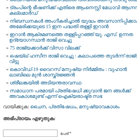
ട്രംപിന്റെ ഭീഷണിക്ക് എതിരെ ആംനെസ്റ്റി മേധാവി ആഗ്ന
കല്ലമാർഡ്
നിബന്ധനകൾ അംഗീകരിച്ചാൽ യുദ്ധം അവസാനിപ്പിക്കാം
അമേരിക്കയുടെ 15 ഇന പദ്ധതി തള്ളി ഇറാൻ
ഇറാന്‍ ആക്രമണത്തെ തള്ളിപ്പറഞ്ഞ് യു. എസ്. ഉന്നത
ഉദ്യോഗസ്ഥൻ രാജി വെച്ചു
75 രാജ്യക്കാർക്ക് വിസാ വിലക്ക്
ഷെയ്ഖ്‌ ഹസീന രാജി വെച്ചു : കലാപത്തെ തുടർന്ന് രാജ
വിട്ടു
കൊവിഡ്-19 വൈറസ് മനുഷ്യ നിര്‍മ്മിതം : വുഹാന്‍
ലാബിലെ മുന്‍ ശാസ്ത്രജ്ഞന്‍
ശ്രീലങ്കയിൽ അടിയന്തരാവസ്ഥ
സമാധാന പരമായി പ്രതിഷേധി ക്കുവാന്‍ ജന ങ്ങൾക്ക്
അവകാശമുണ്ട് എന്ന് ഐക്യരാഷ്ട്ര സഭ
വായിക്കുക:
ചൈന
,
പ്രതിഷേധം
,
മനുഷ്യാവകാശം
അഭിപ്രായം എഴുതുക:
പേര് *