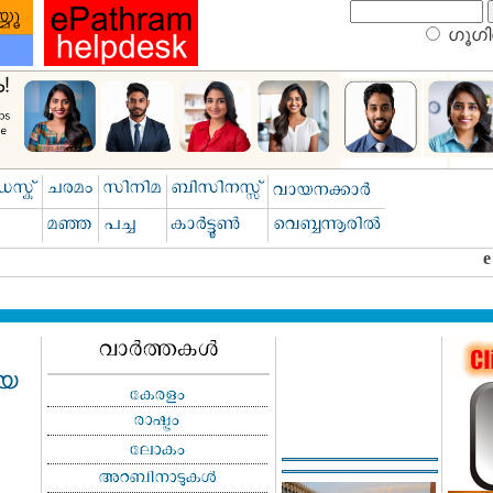
ഗൂഗിള
യെ