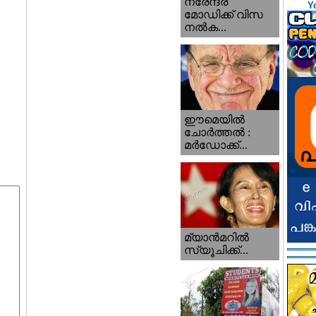
നരേന്ദ്ര
Y
മോഡിക്ക് വിസ
നൽക...
ഈമെയിൽ
ചോർത്തൽ :
മർഡോക്ക്...
മ്യാന്‍‌മറില്‍
സ്യൂചിക്ക്...