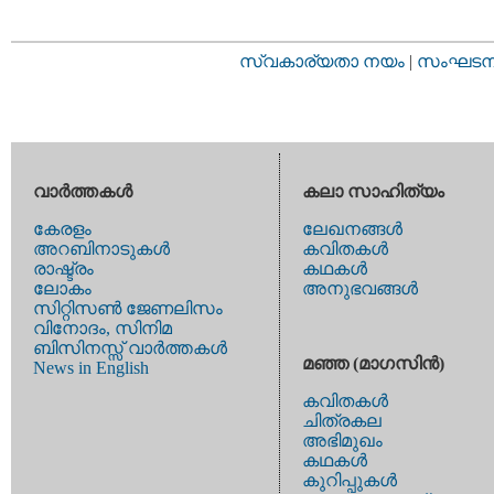
സ്വകാര്യതാ നയം
|
സംഘടനാ 
വാര്‍ത്തകള്‍
കലാ സാഹിത്യം
കേരളം
ലേഖനങ്ങള്‍
അറബിനാടുകള്‍
കവിതകള്‍
രാഷ്ട്രം
കഥകള്‍
ലോകം
അനുഭവങ്ങള്‍
സിറ്റിസണ്‍ ജേണലിസം
വിനോദം, സിനിമ
ബിസിനസ്സ് വാര്‍ത്തകള്‍
മഞ്ഞ (മാഗസിന്‍)
News in English
കവിതകള്‍
ചിത്രകല
അഭിമുഖം
കഥകള്‍
കുറിപ്പുകള്‍