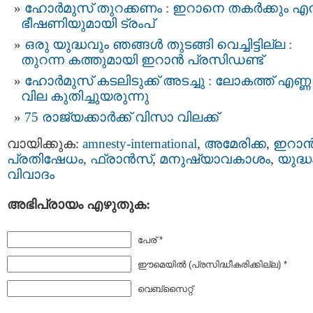
ഹോർമുസ് തുറക്കണം : ഇറാനെ തകർക്കും എന്
ഭീഷണിയുമായി ട്രംപ്
ഒരു യുദ്ധവും ഞങ്ങള്‍ തുടങ്ങി വെച്ചിട്ടില്ല :
തുറന്ന കത്തുമായി ഇറാൻ പ്രസിഡണ്ട്
ഹോർമുസ് കടലിടുക്ക് അടച്ചു : ലോകത്ത് എണ്ണ
വില കുതിച്ചുയരുന്നു
75 രാജ്യക്കാർക്ക് വിസാ വിലക്ക്
വായിക്കുക:
amnesty-international
,
അമേരിക്ക
,
ഇറാന്
പ്രതിഷേധം
,
ഫ്രാന്‍സ്
,
മനുഷ്യാവകാശം
,
യുദ്ധ
വിവാദം
അഭിപ്രായം എഴുതുക:
പേര് *
ഈമെയില്‍ (പ്രസിദ്ധീകരിക്കില്ല) *
വെബ്സൈറ്റ്