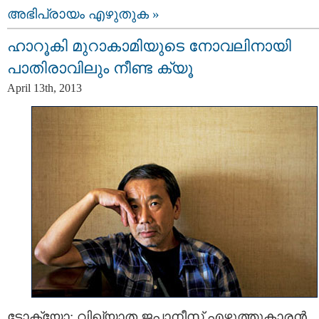
അഭിപ്രായം എഴുതുക »
ഹാറൂകി മുറാകാമിയുടെ നോവലിനായി
പാതിരാവിലും നീണ്ട ക്യൂ
April 13th, 2013
ടോക്യോ: വിഖ്യാത ജപ്പാനീസ് എഴുത്തുകാരന്‍