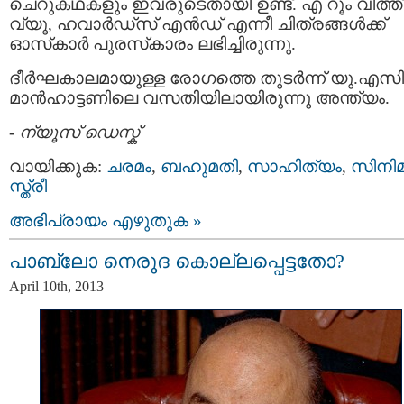
ചെറുകഥകളും ഇവരുടെതായി ഉണ്ട്. എ റൂം വിത്ത
വ്യൂ, ഹവാര്‍ഡ്‌സ് എന്‍ഡ് എന്നീ ചിത്രങ്ങള്‍ക്ക്
ഓസ്‌കാര്‍ പുരസ്‌കാരം ലഭിച്ചിരുന്നു.
ദീര്‍ഘകാലമായുള്ള രോഗത്തെ തുടര്‍ന്ന് യു.എസ
മാന്‍ഹാട്ടണിലെ വസതിയിലായിരുന്നു അന്ത്യം.
-
ന്യൂസ് ഡെസ്ക്
വായിക്കുക:
ചരമം
,
ബഹുമതി
,
സാഹിത്യം
,
സിനി
സ്ത്രീ
അഭിപ്രായം എഴുതുക »
പാബ്ലോ നെരൂദ കൊല്ലപ്പെട്ടതോ?
April 10th, 2013