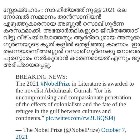
സ്റ്റോക്ക്‌ഹോം : സാഹിത്യത്തിനുള്ള 2021 ലെ
നോബൽ സമ്മാനം താൻസാനിയൻ
എഴുത്തുകാരനായ അബ്ദുൽ റസാഖ് ഗുർണ
കരസ്ഥമാക്കി. അഭയാര്‍ത്ഥികളുടെ ജീവിതത്തോട്
വിട്ടു വീഴ്ചയില്ലാത്തതും ആര്‍ദ്രവുമായ അനുഭ
ഗുർണയുടെ കൃതികളില്‍ തെളിഞ്ഞു കാണാം. ഇ
തന്നെയാണ് അബ്ദുൽ റസാഖ് ഗുർണക്കു നോബല്
പുരസ്കാരം നല്‍കുവാന്‍ കാരണമായത് എന്നും ജൂ
അഭിപ്രായപ്പെട്ടു.
BREAKING NEWS:
The 2021
#NobelPrize
in Literature is awarded to
the novelist Abdulrazak Gurnah “for his
uncompromising and compassionate penetration
of the effects of colonialism and the fate of the
refugee in the gulf between cultures and
continents.”
pic.twitter.com/zw2LBQSJ4j
— The Nobel Prize (@NobelPrize)
October 7,
2021