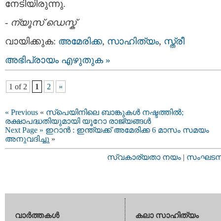
നേടിയിരുന്നു.
-
ന്യൂസ് ഡെസ്ക്
വായിക്കുക:
അമേരിക്ക
,
സാഹിത്യം
,
സ്ത്രീ
അഭിപ്രായം എഴുതുക »
1 of 2
1
2
»
« Previous
«
സ്പെയിനിലെ ബാങ്കുകള്‍ നഷ്ടത്തില്‍;
രക്ഷാപദ്ധതിയുമായി യൂറോ രാജ്യങ്ങള്‍
Next Page »
ഇറാൻ : ഇന്ത്യക്ക് അമേരിക്ക 6 മാസം സമയം
അനുവദിച്ചു
»
സ്വകാര്യതാ നയം
|
സംഘടനാ 
വാര്‍ത്തകള്‍
കലാ സാഹിത്യം