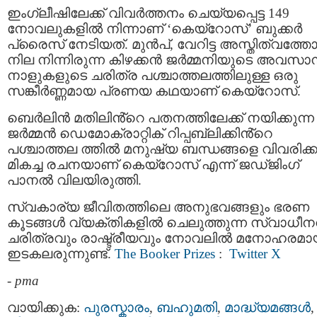
ഇംഗ്ലീഷിലേക്ക് വിവർത്തനം ചെയ്യപ്പെട്ട 149
നോവലുകളിൽ നിന്നാണ് ‘കെയ്റോസ്’ ബുക്കർ
പ്രൈസ് നേടിയത്. മുൻപ്, വേറിട്ട അസ്തിത്വത്ത
നില നിന്നിരുന്ന കിഴക്കൻ ജർമ്മനിയുടെ അവസാ
നാളുകളുടെ ചരിത്ര പശ്ചാത്തലത്തിലുള്ള ഒരു
സങ്കീർണ്ണമായ പ്രണയ കഥയാണ് കെയ്റോസ്.
ബെർലിൻ മതിലിൻ്റെ പതനത്തിലേക്ക് നയിക്കുന്ന
ജർമ്മൻ ഡെമോക്രാറ്റിക് റിപ്പബ്ലിക്കിൻ്റെ
പശ്ചാത്തല ത്തിൽ മനുഷ്യ ബന്ധങ്ങളെ വിവരിക്ക
മികച്ച രചനയാണ് കെയ്റോസ് എന്ന് ജഡ്ജിംഗ്
പാനൽ വിലയിരുത്തി.
സ്വകാര്യ ജീവിതത്തിലെ അനുഭവങ്ങളും ഭരണ
കൂടങ്ങൾ വ്യക്തികളിൽ ചെലുത്തുന്ന സ്വാധീന
ചരിത്രവും രാഷ്ട്രീയവും നോവലിൽ മനോഹരമാ
ഇടകലരുന്നുണ്ട്.
The Booker Prizes
:
Twitter X
-
pma
വായിക്കുക:
പുരസ്കാരം
,
ബഹുമതി
,
മാദ്ധ്യമങ്ങള്‍
,