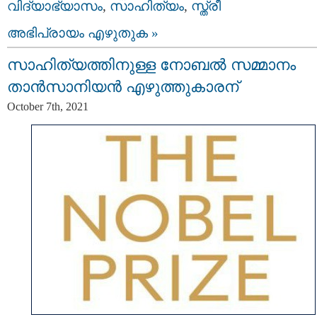
വിദ്യാഭ്യാസം
,
സാഹിത്യം
,
സ്ത്രീ
അഭിപ്രായം എഴുതുക »
സാഹിത്യത്തിനുള്ള നോബൽ സമ്മാനം
താൻസാനിയൻ എഴുത്തുകാരന്
October 7th, 2021