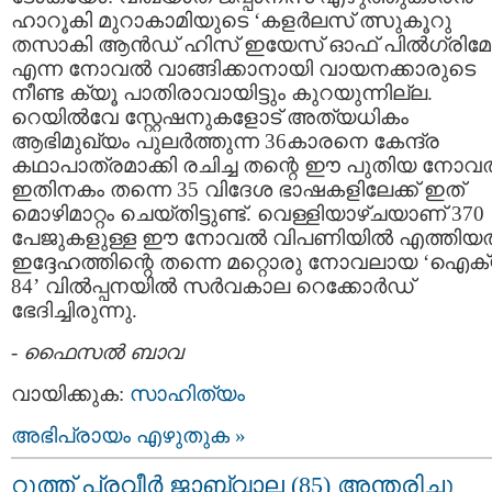
ഹാറൂകി മുറാകാമിയുടെ ‘കളര്‍ലസ് ത്സുകൂറു
തസാകി ആന്‍ഡ് ഹിസ് ഇയേസ് ഓഫ് പില്‍ഗ്രിമേജ
എന്ന നോവൽ വാങ്ങിക്കാനായി വായനക്കാരുടെ
നീണ്ട ക്യൂ പാതിരാവായിട്ടും കുറയുന്നില്ല.
റെയില്‍വേ സ്റ്റേഷനുകളോട് അത്യധികം
ആഭിമുഖ്യം പുലര്‍ത്തുന്ന 36കാരനെ കേന്ദ്ര
കഥാപാത്രമാക്കി രചിച്ച തന്റെ ഈ പുതിയ നോ
ഇതിനകം തന്നെ 35 വിദേശ ഭാഷകളിലേക്ക് ഇത്
മൊഴിമാറ്റം ചെയ്തിട്ടുണ്ട്. വെള്ളിയാഴ്ചയാണ് 370
പേജുകളുള്ള ഈ നോവൽ വിപണിയിൽ എത്തിയത
ഇദ്ദേഹത്തിന്റെ തന്നെ മറ്റൊരു നോവലായ ‘ഐക
84’ വിൽപ്പനയിൽ സർവകാല റെക്കോർഡ്
ഭേദിച്ചിരുന്നു.
-
ഫൈസല്‍ ബാവ
വായിക്കുക:
സാഹിത്യം
അഭിപ്രായം എഴുതുക »
റൂത്ത് പ്രവീര്‍ ജാബ്‌വാല (85) അന്തരിച്ചു