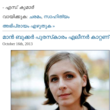
-
എസ്. കുമാര്‍
വായിക്കുക:
ചരമം
,
സാഹിത്യം
അഭിപ്രായം എഴുതുക »
മാൻ ബുക്കർ പുരസ്‌കാരം എലീനർ കാറ്റണ്
October 16th, 2013