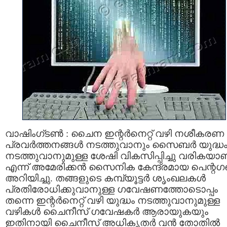
വാഷിംഗ്ടൺ : ചൈന ഇന്റർനെറ്റ് വഴി നശീകരണ
പ്രവർത്തനങ്ങൾ നടത്തുവാനും സൈബർ യുദ്ധ
നടത്തുവാനുമുള്ള ശേഷി വികസിപ്പിച്ചു വരികയാ
എന്ന് അമേരിക്കൻ സൈനിക കേന്ദ്രമായ പെന്റ
അറിയിച്ചു. തങ്ങളുടെ കമ്പ്യൂട്ടർ ശൃംഖലകൾ
പ്രതിരോധിക്കുവാനുള്ള ഗവേഷണത്തോടൊപ്പം
തന്നെ ഇന്റർനെറ്റ് വഴി യുദ്ധം നടത്തുവാനുമുള്ള
വഴികൾ ചൈനീസ് ഗവേഷകർ ആരായുകയും
ഇതിനായി ചൈനീസ് അധികൃതർ വൻ തോതിൽ