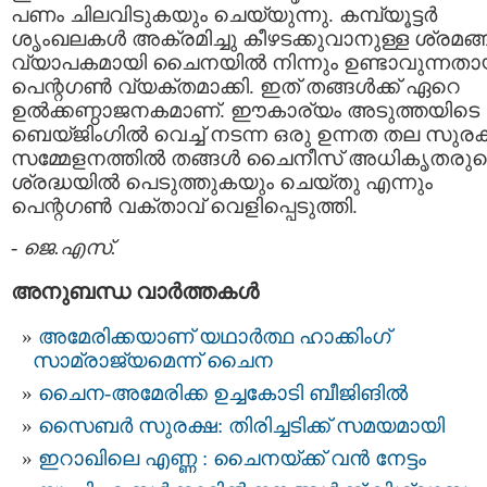
പണം ചിലവിടുകയും ചെയ്യുന്നു. കമ്പ്യൂട്ടർ
ശൃംഖലകൾ അക്രമിച്ചു കീഴടക്കുവാനുള്ള ശ്രമങ
വ്യാപകമായി ചൈനയിൽ നിന്നും ഉണ്ടാവുന്നതാ
പെന്റഗൺ വ്യക്തമാക്കി. ഇത് തങ്ങൾക്ക് ഏറെ
ഉൽക്കണ്ഠാജനകമാണ്. ഈകാര്യം അടുത്തയിടെ
ബെയ്ജിംഗിൽ വെച്ച് നടന്ന ഒരു ഉന്നത തല സുരക
സമ്മേളനത്തിൽ തങ്ങൾ ചൈനീസ് അധികൃതരുട
ശ്രദ്ധയിൽ പെടുത്തുകയും ചെയ്തു എന്നും
പെന്റഗൺ വക്താവ് വെളിപ്പെടുത്തി.
-
ജെ.എസ്.
അനുബന്ധ വാര്‍ത്തകള്‍
അമേരിക്കയാണ് യഥാർത്ഥ ഹാക്കിംഗ്
സാമ്രാജ്യമെന്ന് ചൈന
ചൈന-അമേരിക്ക ഉച്ചകോടി ബീജിങിൽ
സൈബർ സുരക്ഷ: തിരിച്ചടിക്ക് സമയമായി
ഇറാഖിലെ എണ്ണ : ചൈനയ്ക്ക് വൻ നേട്ടം