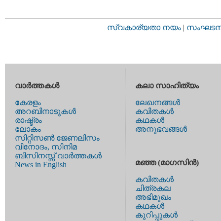
സ്വകാര്യതാ നയം
|
സംഘടനാ 
വാര്‍ത്തകള്‍
കലാ സാഹിത്യം
കേരളം
ലേഖനങ്ങള്‍
അറബിനാടുകള്‍
കവിതകള്‍
രാഷ്ട്രം
കഥകള്‍
ലോകം
അനുഭവങ്ങള്‍
സിറ്റിസണ്‍ ജേണലിസം
വിനോദം, സിനിമ
ബിസിനസ്സ് വാര്‍ത്തകള്‍
മഞ്ഞ (മാഗസിന്‍)
News in English
കവിതകള്‍
ചിത്രകല
അഭിമുഖം
കഥകള്‍
കുറിപ്പുകള്‍