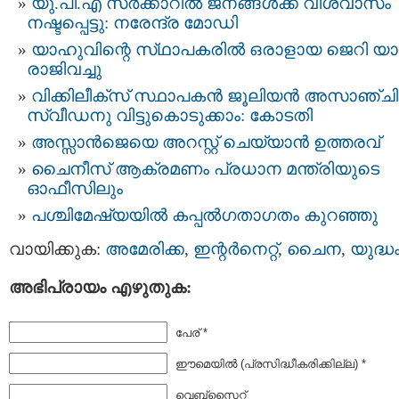
യു.പി.എ സര്‍ക്കാറില്‍ ജനങ്ങള്‍ക്ക് വിശ്വാസം
നഷ്ടപ്പെട്ടു: നരേന്ദ്ര മോഡി
യാഹുവിന്റെ സ്‌ഥാപകരില്‍ ഒരാളായ ജെറി യാങ
രാജിവച്ചു
വിക്കിലീക്‌സ് സ്ഥാപകന്‍ ജൂലിയന്‍ അസാഞ്ച
സ്വീഡനു വിട്ടുകൊടുക്കാം: കോടതി
അസ്സാന്‍ജെയെ അറസ്റ്റ്‌ ചെയ്യാന്‍ ഉത്തരവ്‌
ചൈനീസ് ആക്രമണം പ്രധാന മന്ത്രിയുടെ
ഓഫീസിലും
പശ്ചിമേഷ്യയിൽ കപ്പൽഗതാഗതം കുറഞ്ഞു
വായിക്കുക:
അമേരിക്ക
,
ഇന്റര്‍നെറ്റ്‌
,
ചൈന
,
യുദ്ധ
അഭിപ്രായം എഴുതുക:
പേര് *
ഈമെയില്‍ (പ്രസിദ്ധീകരിക്കില്ല) *
വെബ്സൈറ്റ്