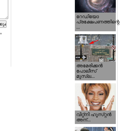
റേഡിയോ
പ്രക്ഷേപണത്തിന്റെ
...
ം
അമേരിക്കന്‍
പോലീസ്‌
മുസ്ല...
വിറ്റ്‌നി ഹൂസ്‌റ്റന്‍
അന്...