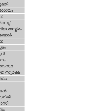
മതി
ോഗ്യം
്‍
‍നെറ്റ്‌
്യശാസ്ത്രം
ബോള്‍
ന
ത്രം
ടന്‍
നം
ാവസ്ഥ
ീയ സുരക്ഷ
വം
ികള്‍
്ഥിതി
വാസി
നം