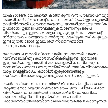
വാഷിംഗ്ടൺ: ലോകത്തെ കാത്തിരുന്ന വൻ പ്രഖ്യാപനവു
അമേരിക്കൻ പ്രസിഡന്റ് ഡൊണാൾഡ് ട്രംപ്. ഇറാനുമായി
വെടിനിർത്തൽ ധാരണയായെന്നും അമേരിക്കയുടെ നാവിക
ഉപരോധം ഉടനടി പിൻവലിക്കുകയാണെന്നും ട്രംപ്
പ്രഖ്യാപിച്ചു. ഇതോടെ ആഗോള എണ്ണവ്യാപാരത്തിന്റെ
നിർണായക പാതയായ ഹോർമുസ് കടലിടുക്ക് വഴി കപ്പലുകൾ
ഇനി മുതൽ ടോൾ ഇല്ലാതെ സൗജന്യമായി
കടന്നുപോകാനാവും.
ഞായറാഴ്ച ഇറാൻ വിദേശകാര്യ സഹമന്ത്രി കാസെം
ഘരീബാബാദിയും കരാർ സ്ഥിരീകരിച്ചിട്ടുണ്ട്. ഇതോടെ
ഇരുരാജ്യങ്ങളും തമ്മിൽ മാസങ്ങളായി നിലനിന്നിരുന്ന
സൈനികപരമായ ശത്രുതയ്ക്ക് താൽക്കാലിക വിരാമമാകും
വരും വെള്ളിയാഴ്ച കരാറിൽ ഇരുരാജ്യങ്ങളും
ഔദ്യോഗികമായി ഒപ്പുവെക്കുമെന്നാണ് റിപ്പോർട്ടുകൾ.
തന്റെ ഔദ്യോഗിക സോഷ്യൽ മീഡിയ പ്ലാറ്റ്‌ഫോമായ
‘ട്രൂത്ത് സോഷ്യൽ’ വഴിയാണ് ട്രംപ് ഈ ചരിത്രപരമായ
പ്രഖ്യാപനം നടത്തിയത്. ഞായറാഴ്ച 80-ാം ജന്മദിനം
ആഘോഷിച്ച ട്രംപിന്റെ പ്രഖ്യാപനം വലിയ
പ്രാധാന്യത്തോടെയാണ് ലോകമാധ്യമങ്ങൾ കാണുന്നത്.