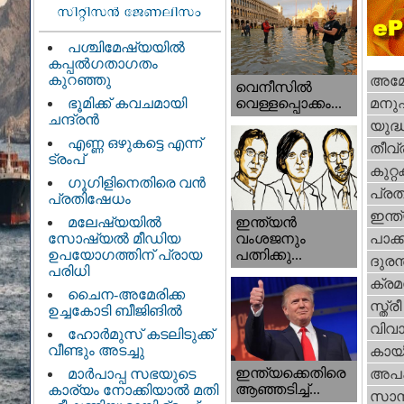
പശ്ചിമേഷ്യയിൽ
കപ്പൽഗതാഗതം
കുറഞ്ഞു
അമേര
വെനീസില്‍
ഭൂമിക്ക് കവചമായി
മനു
വെള്ളപ്പൊക്കം...
ചന്ദ്രന്‍
യുദ്
എണ്ണ ഒഴുകട്ടെ എന്ന്
തീവ്
ട്രംപ്
കുറ്
ഗൂഗിളിനെതിരെ വൻ
പ്ര
പ്രതിഷേധം
ഇന്ത
ഇന്ത്യൻ
മലേഷ്യയിൽ
വംശജനും
സോഷ്യൽ മീഡിയ
പാക്
പത്നിക്കു...
ഉപയോഗത്തിന് പ്രായ
ദുരന
പരിധി
ക്ര
ചൈന-അമേരിക്ക
സ്ത്രീ
ഉച്ചകോടി ബീജിങിൽ
വിവാ
ഹോര്‍മുസ് കടലിടുക്ക്
വീണ്ടും അടച്ചു
കായ
ഇന്ത്യക്കെതിരെ
മാർപാപ്പ സഭയുടെ
അപ
ആഞ്ഞടിച്ച്...
കാര്യം നോക്കിയാൽ മതി
സാമ്