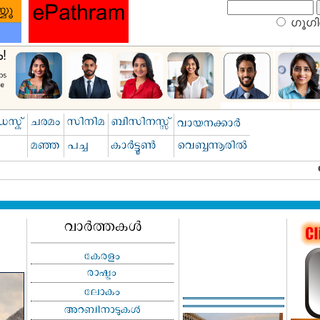
ഗൂഗിള