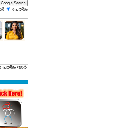
്‍
eപത്രം‍