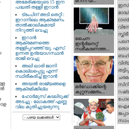
മറന്ന യ...
ൾ
അമേരിക്കയുടെ 15 ഇന
ഇസ്
പദ്ധതി തള്ളി ഇറാൻ
മാദ്ധ
ട്രംപിന് അടി തെറ്റി :
ഇറാനിലെ ആക്രമണം
covi
താൽക്കാലികമായി
വിന
നിറുത്തി വെച്ചു
സ്ത്
ഇറാന്‍
ചൈന
പലസ്ത
ആക്രമണത്തെ
ഇന്റർനെറ്റ്
തള്ളിപ്പറഞ്ഞ് യു. എസ്.
തൊഴ
നശീകരണത്ത...
യ
ഉന്നത ഉദ്യോഗസ്ഥൻ
ബഹി
രാജി വെച്ചു
വിദ്
അലി ലാരി ജാനി
തട്ടിപ്പ
കൊല്ലപ്പെട്ടു എന്ന്
സ്ഥിരീകരിച്ച് ഇറാൻ
ചരമ
്ള
അയൽ രാജ്യങ്ങളെ
സിറ
മർഡോക്കിന്റെ
ിൽ
ആക്രമിക്കില്ല
റഷ്
കുറ്റസമ്മതം...
ഹോർമുസ് കടലിടുക്ക്
ര
പോല
അടച്ചു : ലോകത്ത് എണ്ണ
ഗോള
ഐക്
വില കുതിച്ചുയരുന്നു
ജപ്പാ
സാഹ