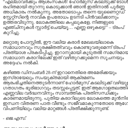
“എല്ലാവർക്കും ആശംസകൾ! ഹോർമുസ് കടലിടുക്ക് ടോ
രഹിതമായി തുറന്നു കൊടുക്കാൻ ഞാൻ ഇതിനാൽ പൂർണ്ണ
അധികാരം നൽകുന്നു. അതോടൊപ്പം തന്നെ യുണൈറ്റഡ്
സ്റ്റേറ്റ്സിന്റെ നാവിക ഉപരോധം ഉടനടി പിൻവലിക്കാനും
ഉത്തരവിടുന്നു. ലോകത്തിലെ കപ്പലുകളേ, നിങ്ങളുടെ
എഞ്ചിനുകൾ സ്റ്റാർട്ട് ചെയ്യൂ… എണ്ണ ഒഴുകട്ടെ!” – ട്രംപ്
കുറിച്ചു.
മറ്റൊരു പോസ്റ്റിൽ, ഈ വലിയ കരാർ മേഖലയിലാകെ
സമാധാനവും സുരക്ഷിതത്വവും കൊണ്ടുവരുമെന്ന് ട്രംപ്
പ്രത്യാശ പ്രകടിപ്പിച്ചു. ഇറാനുമായി കൂടുതൽ സമഗ്രമാ
സമാധാന കരാറിലേക്ക് ഇത് വഴിതുറക്കുമെന്ന സൂചനയും
അദ്ദേഹം നൽകി.
കഴിഞ്ഞ ഡിസംബർ 28-ന് ഇറാനെതിരെ അമേരിക്കയും
ഇസ്രായേലും സംയുക്തമായി ആക്രമണം
ആരംഭിച്ചതിനെത്തുടർന്നാണ് ഹോർമുസ് കടലിടുക്ക് വഴിയുള
ഗതാഗതം ഭൂരിഭാഗവും തടസ്സപ്പെട്ടത്. ഇത് ആഗോളതലത്ത
എണ്ണവില വർദ്ധനവിനും സാമ്പത്തിക പ്രതിസന്ധിക്കും
കാരണമായിരുന്നു. പുതിയ കരാറിലൂടെ ലോകത്തെ മുൻനി
ഇന്ധന വിതരണ പാത വീണ്ടും സജീവമാകുന്നതോടെ ആ
വിപണിയിലും വലിയ മാറ്റങ്ങൾ പ്രതീക്ഷിക്കുന്നുണ്ട്.
-
ജെ.എസ്.