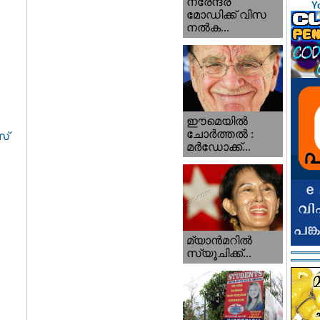
നരേന്ദ്ര
Y
മോഡിക്ക് വിസ
നൽക...
ഈമെയിൽ
ചോർത്തൽ :
സ്
മർഡോക്ക്...
മ്യാന്‍‌മറില്‍
സ്യൂചിക്ക്...