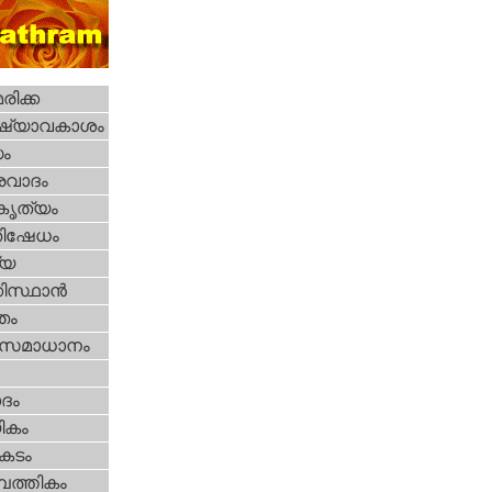
ിക്ക
ഷ്യാവകാശം
ധം
രവാദം
റകൃത്യം
തിഷേധം
്യ
കിസ്ഥാന്‍
്തം
മസമാധാനം
ദം
ികം
കടം
പത്തികം