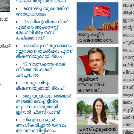
: ഭീഷണിയുമായി ട്രംപ്
ബഹു
രണ്ടാഴ്ച്ച യുദ്ധത്തിന്
ആര
അർധവിരാമം
മായി
ഇറാന
ട്രംപിന്റെ ഭീഷണിക്ക്
എതിരെ ആംനെസ്റ്റി
ഇന്റര്
മേധാവി ആഗ്നസ്
ജമ്മു കശ്മീ‍ർ
വൈദ
കല്ലമാർഡ്
വിഭജനത്തിനെ...
ഫുട്
ഹോർമുസ് തുറക്കണം
ക്ക്
ചൈ
: ഇറാനെ തകർക്കും എന്ന്
ഭീഷണിയുമായി ട്രംപ്
ശാസ്
45 ദിവസത്തെ വെടി
ബ്രിട്
നിർത്തൽ കരാര്‍
പീഡ
ചര്‍ച്ചയിൽ
ജൂലിയന്‍
കാല
നാറ്റോ വിടും :
.
അസാഞ്ച്
ദേശ
ഭീഷണിയുമായി ട്രംപ്
ലണ്ടനില്...
ആണ
ഒരു യുദ്ധവും ഞങ്ങള്‍
തുടങ്ങി വെച്ചിട്ടില്ല :
മതം
തുറന്ന കത്തുമായി
കുട്ട
ഇറാൻ പ്രസിഡണ്ട്
പരിസ
നിബന്ധനകൾ
പ്ര
അംഗീകരിച്ചാൽ യുദ്ധം
പഴ്‌സ് എടുക്കാന്‍
അവസാനിപ്പിക്കാം :
വിമാ