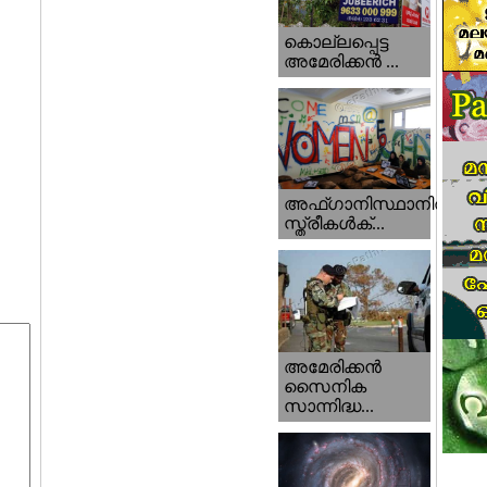
കൊല്ലപ്പെട്ട
അമേരിക്കന്‍ ...
അഫ്ഗാനിസ്ഥാനിൽ
സ്ത്രീകൾക്...
അമേരിക്കൻ
സൈനിക
സാന്നിദ്ധ...