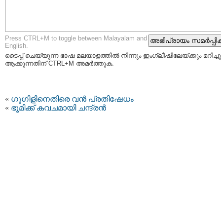
Press CTRL+M to toggle between Malayalam and
English.
ടൈപ്പ്‌ ചെയ്യുന്ന ഭാഷ മലയാളത്തില്‍ നിന്നും ഇംഗ്ലീഷിലേയ്ക്കും മറിച്ചു
ആക്കുന്നതിന് CTRL+M അമര്‍ത്തുക.
«
ഗൂഗിളിനെതിരെ വൻ പ്രതിഷേധം
«
ഭൂമിക്ക് കവചമായി ചന്ദ്രന്‍