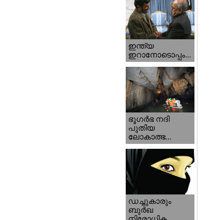
ഇന്ത്യ
ഇറാനോടൊപ്പം...
ഭൂഗര്‍ഭ നദി
പുതിയ
ലോകാത്ഭ...
ഡച്ചുകാരും
ബുര്‍ഖ
നിരോധിക...