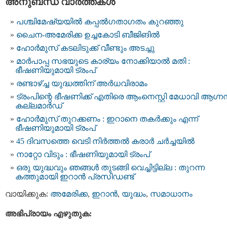
അനുബന്ധ വാര്‍ത്തകള്‍
പശ്ചിമേഷ്യയിൽ കപ്പൽഗതാഗതം കുറഞ്ഞു
ചൈന-അമേരിക്ക ഉച്ചകോടി ബീജിങിൽ
ഹോര്‍മുസ് കടലിടുക്ക് വീണ്ടും അടച്ചു
മാർപാപ്പ സഭയുടെ കാര്യം നോക്കിയാൽ മതി :
ഭീഷണിയുമായി ട്രംപ്
രണ്ടാഴ്ച്ച യുദ്ധത്തിന് അർധവിരാമം
ട്രംപിന്റെ ഭീഷണിക്ക് എതിരെ ആംനെസ്റ്റി മേധാവി ആഗ്ന
കല്ലമാർഡ്
ഹോർമുസ് തുറക്കണം : ഇറാനെ തകർക്കും എന്ന്
ഭീഷണിയുമായി ട്രംപ്
45 ദിവസത്തെ വെടി നിർത്തൽ കരാര്‍ ചര്‍ച്ചയിൽ
നാറ്റോ വിടും : ഭീഷണിയുമായി ട്രംപ്
ഒരു യുദ്ധവും ഞങ്ങള്‍ തുടങ്ങി വെച്ചിട്ടില്ല : തുറന്ന
കത്തുമായി ഇറാൻ പ്രസിഡണ്ട്
വായിക്കുക:
അമേരിക്ക
,
ഇറാന്‍
,
യുദ്ധം
,
സമാധാനം
അഭിപ്രായം എഴുതുക: