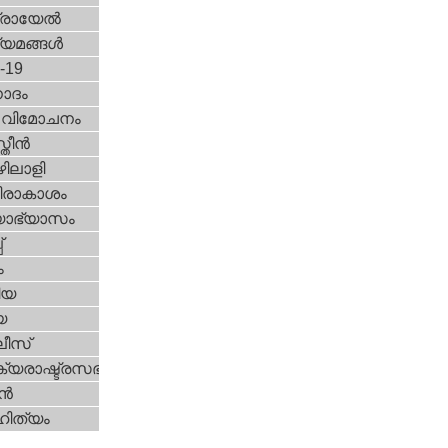
രായേല്‍
്യമങ്ങള്‍
d-19
ോദം
രീ വിമോചനം
ീന്‍
ിലാളി
രാകാശം
യാഭ്യാസം
്
ം
ിയ
യ
ീസ്
യരാഷ്ട്രസഭ
ന്‍
ിത്യം