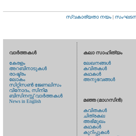
സ്വകാര്യതാ നയം
|
സംഘടനാ 
വാര്‍ത്തകള്‍
കലാ സാഹിത്യം
കേരളം
ലേഖനങ്ങള്‍
അറബിനാടുകള്‍
കവിതകള്‍
രാഷ്ട്രം
കഥകള്‍
ലോകം
അനുഭവങ്ങള്‍
സിറ്റിസണ്‍ ജേണലിസം
വിനോദം, സിനിമ
ബിസിനസ്സ് വാര്‍ത്തകള്‍
മഞ്ഞ (മാഗസിന്‍)
News in English
കവിതകള്‍
ചിത്രകല
അഭിമുഖം
കഥകള്‍
കുറിപ്പുകള്‍