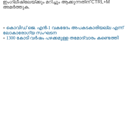
ഇംഗ്ലീഷിലേയ്ക്കും മറിച്ചും ആക്കുന്നതിന് CTRL+M
അമര്‍ത്തുക.
«
കൊവിഡ് ജെ. എൻ-1 വകഭേദം അപകടകാരിയല്ല എന്ന്
ലോകാരോഗ്യ സംഘടന
«
1300 കോടി വർഷം പഴക്കമുള്ള തമോദ്വാരം കണ്ടെത്തി