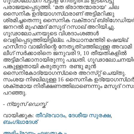
ഗൂഢാലോചന പട്ടാള നേതൃത്വം ഇടപെട്ടു
പരാജയപ്പെടുത്തി. ‘മത ഭ്രാന്തന്മാരായ’ ചില
സൈനിക ഉദ്യോഗസ്‌ഥരാണ്‌ അട്ടിമറിക്കു
ശ്രമിച്ചതെന്നു സൈനിക വക്‌താവ്‌ ബ്രിഗേഡിയര്
ജനറല്‍ മുഹമ്മദ്‌ മസൂദ്‌ റസാഖ്‌ അറിയിച്ചു.
ഗൂഢാലോചനയുടെ വിശദാംശങ്ങള്‍
വെളിപ്പെടുത്തിയിട്ടില്ല. പ്രധാനമന്ത്രി ഷെയ്‌ഖ്
ഹസീനാ വാജിദിന്റെ നേതൃത്വത്തിലുള്ള അവാമി
ലീഗ്‌ സര്‍ക്കാരിനെ ജനുവരി 9, 10 തീയതികളില്‍
അട്ടിമറിക്കാനായിരുന്നു പദ്ധതി. ഗൂഢാലോചനയില
പങ്കുള്ളതായി കരുതുന്ന രണ്ടു മുന്‍
സൈനികോദ്യോഗസ്‌ഥരെ അറസ്‌റ്റ് ചെയ്‌തു.
സംശയ നിഴലിലുള്ള 16 സൈനിക ഉദ്യോഗസ്‌ഥര്
ശക്‌തമായ നിരീക്ഷണത്തിലാണെന്നും മസൂദ്‌ റസാ
പറഞ്ഞു.
-
ന്യൂസ് ഡെസ്ക്
വായിക്കുക:
തീവ്രവാദം
,
ദേശീയ സുരക്ഷ
,
ബംഗ്ലാദേശ്
അഭിപ്രായം എഴുതുക »