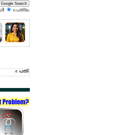
്‍
eപത്രം‍