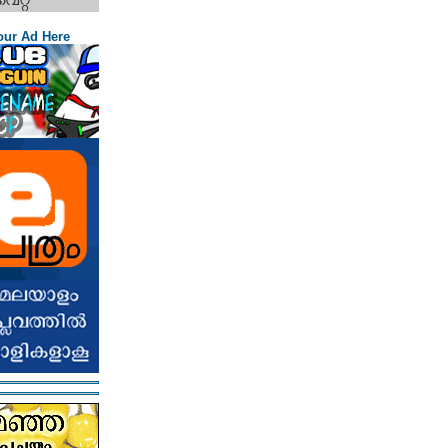
our Ad Here