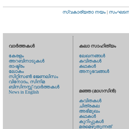
സ്വകാര്യതാ നയം
|
സംഘടനാ 
വാര്‍ത്തകള്‍
കലാ സാഹിത്യം
കേരളം
ലേഖനങ്ങള്‍
അറബിനാടുകള്‍
കവിതകള്‍
രാഷ്ട്രം
കഥകള്‍
ലോകം
അനുഭവങ്ങള്‍
സിറ്റിസണ്‍ ജേണലിസം
വിനോദം, സിനിമ
ബിസിനസ്സ് വാര്‍ത്തകള്‍
മഞ്ഞ (മാഗസിന്‍)
News in English
കവിതകള്‍
ചിത്രകല
അഭിമുഖം
കഥകള്‍
കുറിപ്പുകള്‍
മരമെഴുതുന്നത്