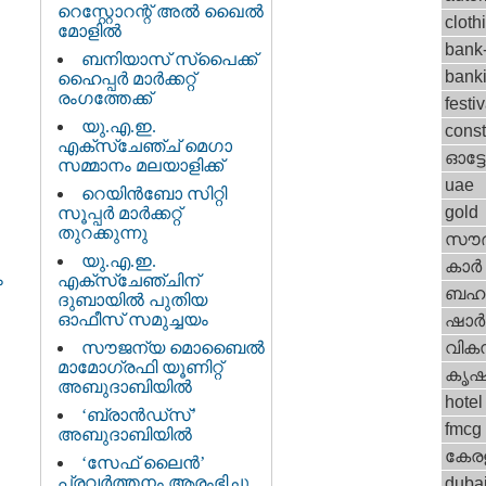
റെസ്റ്റോറന്റ് അല്‍ ഖൈല്‍
cloth
മോളില്‍
bank-
ബനിയാസ് സ്‌പൈക്ക്
bank
ഹൈപ്പര്‍ മാര്‍ക്കറ്റ്‌
രംഗത്തേക്ക്‌
festi
യു.എ.ഇ.
const
എക്സ്ചേഞ്ച് മെഗാ
ഓട്
സമ്മാനം മലയാളിക്ക്‌
uae
റെയിന്‍ബോ സിറ്റി
gold
സൂപ്പര്‍ മാര്‍ക്കറ്റ്‌
തുറക്കുന്നു
സൗദ
യു.എ.ഇ.
കാര്‍
ം
എക്സ്ചേഞ്ചിന്
ബഹറ
ദുബായില്‍ പുതിയ
ഓഫീസ്‌ സമുച്ചയം
ഷാര്
സൗജന്യ മൊബൈല്‍
വിക
മാമോഗ്രഫി യൂണിറ്റ്
കൃഷ
അബുദാബിയില്‍
hotel
‘ബ്രാന്‍ഡ്സ്’
fmcg
അബുദാബിയില്‍
കേര
‘സേഫ്‌ ലൈന്‍’
പ്രവര്‍ത്തനം ആരംഭിച്ചു
duba