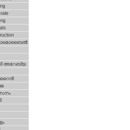
ing
rate
ing
vals
ruction
ടോമൊബൈല്‍
ി അറേബ്യ
ൈന്‍
‍ജ
സനം
ി
ളം
i