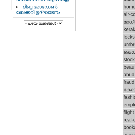
ദിബ്ബ മോഡേണ്‍
home
ബേക്കറി ഉദ്ഘാടനം
air-c
മാധ്
keral
locks
umbr
കൊച്
stock
beau
abud
fraud
കോട
fashi
empl
flight
real-
book
കുവൈറ