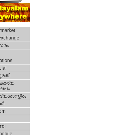
rmarket
exchange
‍സരം
otions
cial
മതി
കാര്യ
ഷേപം
്യശാസ്ത്രം
്‍
com
ണി
mobile