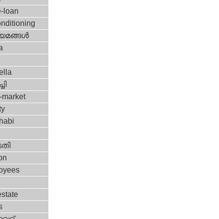
-loan
onditioning
യമങ്ങള്‍
a
ella
ചി
-market
ty
habi
തി
on
oyees
estate
s
്റ്‌