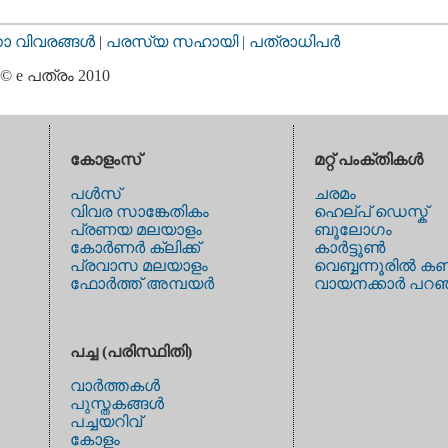
വിവരങ്ങള്‍
|
പരസ്യ സഹായി |
പത്രാധിപര്‍
© e പത്രം 2010
കോളംസ്
മറ്റ് പംക്തികള്‍
പള്‍സ്
ചരമം
വിവര സാങ്കേതികം
ഹെല്പ് ഡെസ്ക്
പ്രണയ മലയാളം
ബൂലോഗം
കോര്‍ണര്‍ ക്ലിക്ക്
കാര്‍ട്ടൂണ്‍
പ്രവാസ മലയാളം
വെബ്ബന്നൂരില്‍ കണ
ഫോര്‍ത്ത് അമ്പയര്‍
വായനക്കാര്‍ പറഞ
പച്ച (പരിസ്ഥിതി)
വാര്‍ത്തകള്‍
പുസ്തകങ്ങള്‍
പച്ചയറിവ്
കോളം