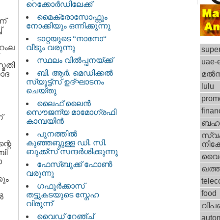
റെക്കോര്‍ഡിലേക്ക്
മൈക്രോസോഫ്റ്റും
ന്
നോക്കിയും ഒന്നിക്കുന്നു
്
ടാറ്റയുടെ “നാനോ“
 റംല
വീടും വരുന്നു
supe
സ്ഥലം വില്‍പ്പനയ്ക്ക്
uae-
്മതി
ബി. ആര്‍. മെഡിക്കല്‍
നാദ
മല്
സ്യൂട്ട്സ്‌ ഉദ്ഘാടനം
lulu
ചെയ്തു
prom
ലൈഫ്‌ ലൈന്‍
finan
സൌജന്യ മാമോഗ്രഫി
്
കാമ്പയിന്‍
ബഹു
പുനത്തില്‍
സ്വ
കുഞ്ഞബ്ദുള്ള ഡി. സി.
്റെ
നിക്
ബുക്ക്സ് സന്ദര്‍ശിക്കുന്നു
ബി
വൈദ
ോ
ഫേസ്‌ബുക്ക്‌ ഫോണ്‍
ഖത്തര
വരുന്നു
കും
tele
ഗഫൂര്‍ക്കാസ്
food
തട്ടുകടയുടെ സ്നേഹ
‍
വിരുന്ന്
വിപ
വൈഡ്‌ റേഞ്ച്
auto