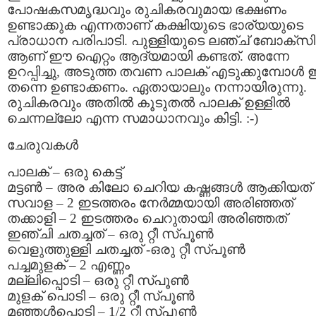
പോഷകസമൃദ്ധവും രുചികരവുമായ ഭക്ഷണം
ഉണ്ടാക്കുക എന്നതാണ് കക്ഷിയുടെ ഭാര്യയുടെ
പ്രാധാന പരിപാടി. പുള്ളിയുടെ ലഞ്ച് ബോക്സില
ആണ് ഈ ഐറ്റം ആദ്യമായി കണ്ടത്. അന്നേ
ഉറപ്പിച്ചു, അടുത്ത തവണ പാലക് എടുക്കുമ്പോള്‍ 
തന്നെ ഉണ്ടാക്കണം. ഏതായാലും നന്നായിരുന്നു.
രുചികരവും അതില്‍ കൂടുതല്‍ പാലക് ഉള്ളില്‍
ചെന്നല്ലോ എന്ന സമാധാനവും കിട്ടി. :-)
ചേരുവകള്‍
പാലക് – ഒരു കെട്ട്
മട്ടണ്‍ – അര കിലോ ചെറിയ കഷ്ണങ്ങള്‍ ആക്കിയത്
സവാള – 2 ഇടത്തരം നേര്‍മ്മയായി അരിഞ്ഞത്
തക്കാളി – 2 ഇടത്തരം ചെറുതായി അരിഞ്ഞത്
ഇഞ്ചി ചതച്ചത് – ഒരു റ്റീ സ്പൂണ്‍
വെളുത്തുള്ളി ചതച്ചത് -ഒരു റ്റീ സ്പൂണ്‍
പച്ചമുളക് – 2 എണ്ണം
മല്ലിപ്പൊടി – ഒരു റ്റീ സ്പൂണ്‍
മുളക് പൊടി – ഒരു റ്റീ സ്പൂണ്‍
മഞ്ഞള്‍പ്പൊടി – 1/2 റ്റീ സ്പൂണ്‍