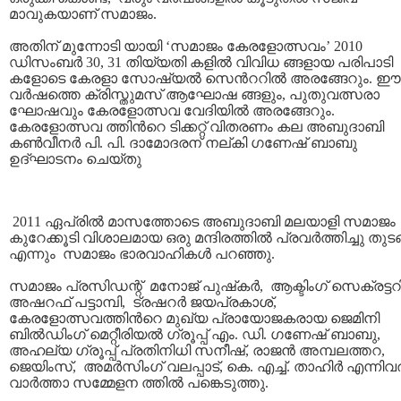
മാവുകയാണ് സമാജം.
അതിന് മുന്നോടി യായി ‘സമാജം കേരളോത്സവം’ 2010
ഡിസംബര്‍ 30, 31 തിയ്യതി കളില്‍ വിവിധ ങ്ങളായ പരിപാടി
കളോടെ കേരളാ സോഷ്യല്‍ സെന്‍ററില്‍ അരങ്ങേറും. ഈ
വര്‍ഷത്തെ ക്രിസ്തുമസ് ആഘോഷ ങ്ങളും, പുതുവത്സരാ
ഘോഷവും കേരളോത്സവ വേദിയില്‍ അരങ്ങേറും.
കേരളോത്സവ ത്തിന്‍റെ ടിക്കറ്റ് വിതരണം കല അബുദാബി
കണ്‍വീനര്‍ പി. പി. ദാമോദരന് നല്കി ഗണേഷ് ബാബു
ഉദ്ഘാടനം ചെയ്തു
2011 ഏപ്രില്‍ മാസത്തോടെ അബുദാബി മലയാളി സമാജം
കുറേക്കൂടി വിശാലമായ ഒരു മന്ദിരത്തില്‍ പ്രവര്‍ത്തിച്ചു തുടങ
എന്നും സമാജം ഭാരവാഹികള്‍ പറഞ്ഞു.
സമാജം പ്രസിഡന്റ് മനോജ് പുഷ്‌കര്‍, ആക്ടിംഗ് സെക്രട്ടറ
അഷറഫ് പട്ടാമ്പി, ട്രഷറര്‍ ജയപ്രകാശ്,
കേരളോത്സവത്തിന്‍റെ മുഖ്യ പ്രായോജകരായ ജെമിനി
ബില്‍ഡിംഗ് മെറ്റീരിയല്‍ ഗ്രൂപ്പ് എം. ഡി. ഗണേഷ് ബാബു,
അഹല്യ ഗ്രൂപ്പ് പ്രതിനിധി സനീഷ്, രാജന്‍ അമ്പലത്തറ,
ജെയിംസ്, അമര്‍സിംഗ് വലപ്പാട്‌, കെ. എച്ച്. താഹിര്‍ എന്നിവ
വാര്‍ത്താ സമ്മേളന ത്തില്‍ പങ്കെടുത്തു.