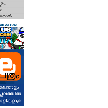
ത്രം
re
ൈന്‍
our Ad Here