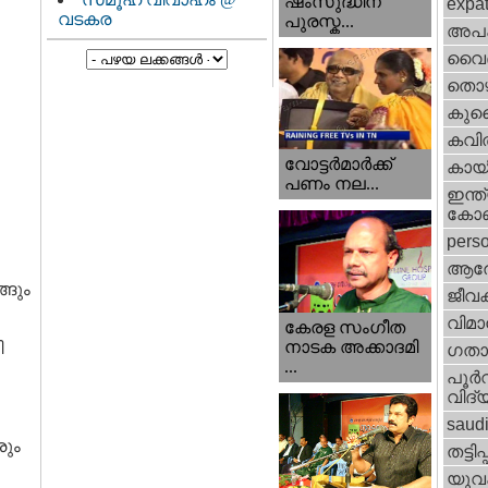
ഷംസുദ്ധീന്
expa
വടകര
പുരസ്ക...
അപ
വൈദ
തൊഴ
കുവൈറ
കവി
വോട്ടര്‍മാര്‍ക്ക്‌
കായ
പണം നല...
ഇന്ത്
കോണ്
perso
ആര
്ങും
ജീവ
വിമാ
കേരള സംഗീത
നാടക അക്കാദമി
ി
ഗതാ
...
പൂര്‍
വിദ്യ
saud
രും
തട്ടിപ്പ്
യുവ