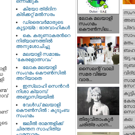
ഒന്നിക്കുക
കിയോ ത്രിദിന
സം
ക്രിക്കറ്റ്‌ മല്‍സരം
ലോക മലയാളി
അബു
ഡ്രൈവര്‍മാരുടെ
സംഗമം
കൂട്ടായ്മ : ഭാരവാഹികള്‍
പ്ര
കൌണ്‍സില...
സാഹ
കെ. കരുണാകരന്‍റെ
നിര്യാണത്തില്‍
മതം
അനുശോചിച്ചു
ബഹു
മലയാളി സമാജം
യു.
‘കേരളോത്സവം’
ദുബാ
ലോക മലയാളി
ാളീ
സൈലന്റ് വാലി
സംഗമം കൌണ്‍സില്‍
വിദ്
ോധ
സമര വിജയ
അറിയാതെ
ളി
വാര...
സാമ
സേ
ഇസ്ലാഹി സെന്‍റര്‍
ണ്മ’
നിശാ ക്യാമ്പ്
കുട്ട
താവ്
അബ്ബാസിയയില്‍
കേര
വേള്‍ഡ് മലയാളി
സോഷ
കൌണ്‍സില്‍ : കുടുംബ
സെന്റ
ാണ്
സംഗമം
തിരുവിതാംകൂര്‍
കല
യുടെ
ജലീല്‍ രാമന്തളിക്ക്
ചരിത്ര പഠന...
ചരമ
ചിരന്തന സാഹിത്യ
പുരസ്കാരം
ഷാര്