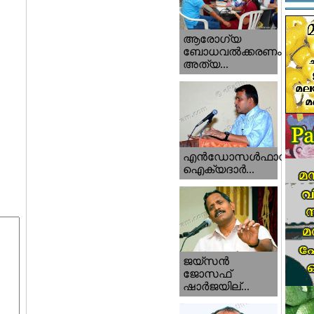
ആരോഗ്യ
ബോധവല്‍ക്കരണം
അത്യ...
എന്‍ഡോസള്‍ഫാന്‍
ഐക്യദാര്‍...
ജയ്സന്‍
ജോസഫ്‌
ഷാര്‍ജയില്...