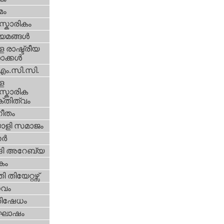
മം
്കാരികം
യമങ്ങള്‍
 രാഷ്ട്രീയ
ക്കള്‍
എം.സി.സി.
ള
്കാരിക
്തിത്വം
ീതം
ാളി സമാജം
്‍
ി അറേബ്യ
കം
 തിയേറ്റഴ്സ്
സവം
തിഷേധം
ോഷം