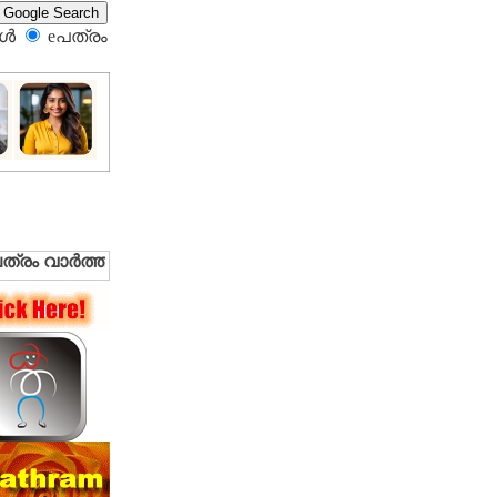
്‍
eപത്രം‍