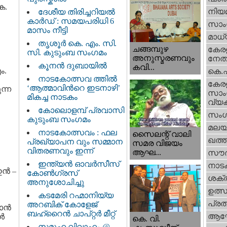
െ.
നിയ
ദേശീയ തിരിച്ചറിയല്‍
കാര്‍ഡ്‌ : സമയപരിധി 6
സാംസ
മാസം നീട്ടി
മാധ്
തൃശൂര്‍ കെ. എം. സി.
ചങ്ങമ്പുഴ
കേരള
സി. കുടുംബ സംഗമം
അനുസ്മരണവും
നേതാ
കൂനന്‍ ദുബായില്‍
കവി...
ം.
കെ.
നാടകോത്സവ ത്തില്‍
കേര
‘ആത്മാവിന്‍റെ ഇടനാഴി’
ന്ന
സാംസ
മികച്ച നാടകം
വ്യക
കോലൊളമ്പ് പ്രവാസി
സംഗ
കുടുംബ സംഗമം
മലയ
നാടകോത്സവം : ഫല
സൈലന്റ് വാലി
ഖത്തര
പ്രഖ്യാപന വും സമ്മാന
സമര വിജയം
വിതരണവും ഇന്ന്
ആഘ...
സൗദ
ഇന്ത്യന്‍ ഓവര്‍സീസ്
നാട
ന്‍ –
കോണ്‍ഗ്രസ്‌
ശക്തി
അനുശോചിച്ചു
ഉത്
കടമേരി റഹ്മാനിയ്യ
പ്ര
അറബിക് കോളേജ്
ന്‍
ബഹ്‌റൈന്‍ ചാപ്റ്റര്‍ മീറ്റ്‌
ആഘ
്‍
കെ. വി.
സമൂഹ വിവാഹം @