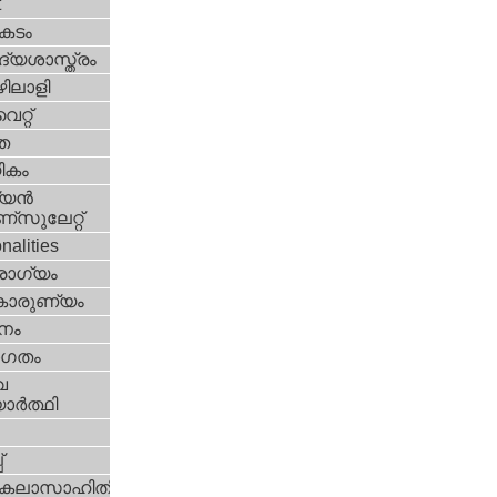
t
കടം
്യശാസ്ത്രം
ിലാളി
്റ്‌
ത
ികം
യന്‍
സുലേറ്റ്
nalities
ോഗ്യം
കാരുണ്യം
നം
ഗതം
വ
ാര്‍ത്ഥി
i
‌
കലാസാഹിതി