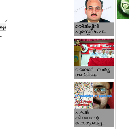
മയില്‍പ്പീലി
പുരസ്കാരം പ്...
ം
വയലാര്‍ : സര്‍ഗ്ഗ
ശക്തിയെ...
പകല്‍
കിനാവന്റെ
ഫോട്ടോകളു...