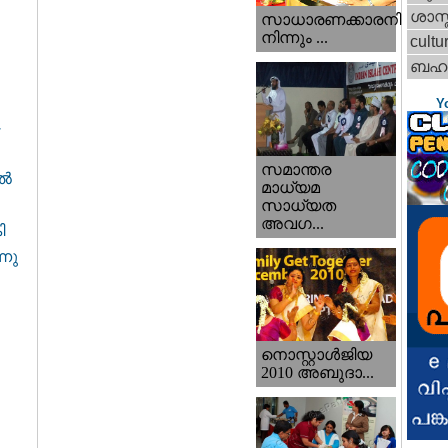
ശാസ്
സാധാരണക്കാരനില്‍
നിന്നും ...
cultu
ബഹറ
Y
സമാന്തര
്‍
മാധ്യമ
സാധ്യത
അവഗ...
ി
്നു
നൊസ്റ്റാള്‍ജിയ
2010 അബുദാ...