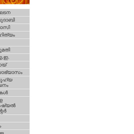
ഘടന
ദാബി
വാസി
ിത്യം
മതി
എ.ഇ.
യ്‌
യാഭ്യാസം
ൂഹ്യ
വനം
ികള്‍
ള
്യല്‍
ര്‍
ം
‍ജ