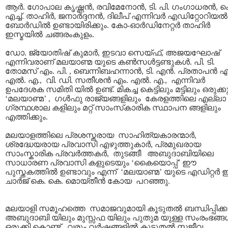
ആര്‍. ഗോപാല കൃഷ്ണന്‍, രവിമേനോന്‍, ടി. പി. ഗംഗാധരന്‍, ക
എച്ച്. താഹിര്‍, ജനാര്‍ദ്ദനന്‍, ദിലീപ് എന്നിവര്‍ എഡിറ്റോറിയല്‍
ബോര്‍ഡില്‍ ഉണ്ടായിരിക്കും. കോ-ഓര്‍ഡിനേറ്റര്‍ താഹിര്‍
ഇസ്മയില്‍ ചങ്ങരംകുളം.
ഡോ. ജ്യോതിഷ്‌ കുമാര്‍, ഇടവാ സെയ്ഫ്, അജയഘോഷ്
എന്നിവരാണ് മലയാണ്മ യുടെ കണ്‍സള്‍ട്ടണ്ടുകള്‍. പി. ടി.
തോമസ് എം. പി. , ബെന്നിബഹന്നാന്‍, ടി. എന്‍. പ്രതാപന്‍ എ
എല്‍. എ., വി. ഡി. സതീശന്‍ എം. എല്‍. എ., എന്നിവര്‍
ഉപദേശക സമിതി യില്‍ ഉണ്ട്. മികച്ച കെട്ടിലും മട്ടിലും ഒരുക്കു
‘മലയാണ്മ’ , ഗള്‍ഫു രാജ്യങ്ങളിലും കേരളത്തിലെ എല്ലാ
ഗ്രന്ഥശാല കളിലും മറ്റ് സാംസ്‌കാരിക സ്ഥാപന ങ്ങളിലും
എത്തിക്കും.
മലയാളത്തിലെ പ്രശസ്തരായ സാഹിത്യകാരന്മാര്‍,
ശ്രദ്ധേയരായ പ്രവാസി എഴുത്തുകാര്‍, പ്രമുഖരായ
സാംസ്കാരിക പ്രവര്‍ത്തകര്‍, തുടങ്ങീ അബുദാബിയിലെ
സാധാരണ പ്രവാസി കളുടെയും ‘കൈയൊപ്പ്’ ഈ
പുസ്തകത്തില്‍ ഉണ്ടാവും എന്ന് ‘മലയാണ്മ’ യുടെ എഡിറ്റര്‍ ഇ
ചാര്‍ജ് കെ. കെ. മൊയ്തീന്‍ കോയ പറഞ്ഞു.
മലയാളി സമൂഹത്തെ സമാജവുമായി കൂടുതല്‍ ബന്ധിപ്പിക്കാ
അബുദാബി യിലും മുസ്സഫ യിലും പുതുമ യുള്ള സംരംഭങ്ങള
ഒരുക്കി കൊണ്ട്, വരും വര്‍ഷങ്ങളില്‍ കൂടുതല്‍ സജീവ