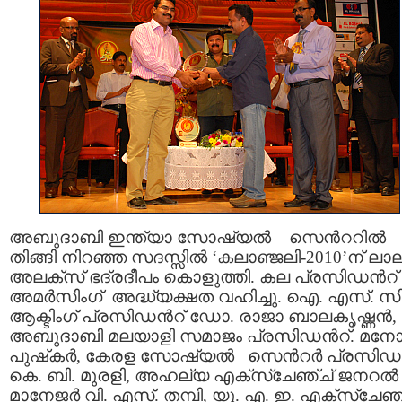
അബുദാബി ഇന്ത്യാ സോഷ്യല്‍ സെന്‍ററില്‍
തിങ്ങി നിറഞ്ഞ സദസ്സില്‍ ‘കലാഞ്ജലി-2010’ന് ലാ
അലക്‌സ് ഭദ്രദീപം കൊളുത്തി. കല പ്രസിഡന്‍റ്
അമര്‍സിംഗ് അദ്ധ്യക്ഷത വഹിച്ചു. ഐ. എസ്. സ
ആക്ടിംഗ് പ്രസിഡന്‍റ് ഡോ. രാജാ ബാലകൃഷ്ണന്‍,
അബുദാബി മലയാളി സമാജം പ്രസിഡന്‍റ്. മനോ
പുഷ്‌കര്‍, കേരള സോഷ്യല്‍ സെന്‍റര്‍ പ്രസിഡന
കെ. ബി. മുരളി, അഹല്യ എക്‌സ്‌ചേഞ്ച് ജനറല്‍
മാനേജര്‍ വി. എസ്. തമ്പി, യു. എ. ഇ. എക്‌സ്‌ചേഞ്