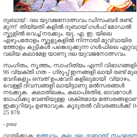
ദുബായ് : ദല യുവജനോത്സവം ഡിസംബര്‍ രണ്ട്,
മൂന്ന് തിയ്യതി കളില്‍ ദുബായ് ഗള്‍ഫ് മോഡല്‍
സ്കൂളില്‍ വെച്ച് നടക്കും. യു. എ. ഇ. യിലെ
എഴുപതോളം സ്കൂളുകളില്‍ നിന്നായി മൂവ്വായിര
ത്തോളം കുട്ടികള്‍ പങ്കെടുക്കുന്ന ഗള്‍ഫിലെ ഏറ്റവ
വലിയ കലാമേള യാണു ദല യുവജനോത്സവം.
സംഗിതം, നൃത്തം, സാഹിത്യം എന്നി വിഭാഗങ്ങളില
96 വ്യക്തി ഗത – ഗ്രൂപ്പ് ഇനങ്ങളി ലായി രണ്ട് മു
വേദികളും ഒമ്പത് ഉപവേദി കളിലുമായി വ്യാഴം,
വെള്ളി ദിവസങ്ങളി ലായിട്ടാണു മല്‍സരങ്ങള്‍
നടക്കുക. കലാതിലകം, കലാപ്രതിഭ, ഓവറോള്‍
ടോഫിക്കു വേണ്ടിയുള്ള ശക്തമായ മത്സരങ്ങളാണ
ഇക്കുറിയും ഉണ്ടാവുക. കൂടുതല്‍ വിവരങ്ങള്‍ക്ക്: 0
25 878
-
pma
വായിക്കുക:
ഉത്സവം
,
കല
,
ദല
,
ദുബായ്‌
,
സംഘട