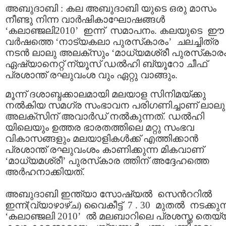
അബുദാബി : കല അബുദാബി യുടെ ഒരു മാസം
നീണ്ടു നിന്ന വാര്‍ഷികാഘോഷങ്ങള്‍
‘കലാഞ്ജലി2010’ ഇന്ന് സമാപനം. കലയുടെ ഈ
വര്‍ഷത്തെ ‘നാട്യകലാ പുരസ്‌കാരം’ ചലച്ചിത്ര
നടന്‍ ലാലു അലക്‌സും ‘മാധ്യമശ്രീ പുരസ്‌കാരം
ഏഷ്യാനെറ്റ് ന്യൂസ് ഡല്‍ഹി ബ്യൂറോ ചീഫ്
പ്രശാന്ത് രഘുവംശ വും ഏറ്റു വാങ്ങും.
മൂന്ന് ദശാബ്ദക്കാലമായി മലയാള സിനിമയ്ക്കു
നല്‍കിയ സമഗ്ര സംഭാവന പരിഗണിച്ചാണ് ലാലു
അലക്‌സിന് അവാര്‍ഡ് നല്‍കുന്നത്. ഡല്‍ഹി
യിലെയും ഉത്തര ഭാരതത്തിലെ മറ്റു സംഭവ
വികാസങ്ങളും മലയാളികള്‍ക്ക് എത്തിക്കാന്‍
പ്രശാന്ത് രഘുവംശം കാണിക്കുന്ന മികവാണ്
‘മാധ്യമശ്രീ’ പുരസ്‌കാര ത്തിന് അദ്ദേഹത്തെ
അര്‍ഹനാക്കിയത്.
അബുദാബി ഇന്ത്യാ സോഷ്യല്‍ സെന്‍ററില്‍
ഇന്ന്(വ്യാഴാഴ്ച) വൈകീട്ട് 7 . 30 മുതല്‍ നടക്കുന
‘കലാഞ്ജലി 2010’ ല്‍ മലബാറിലെ പ്രശസ്ത തെയ്