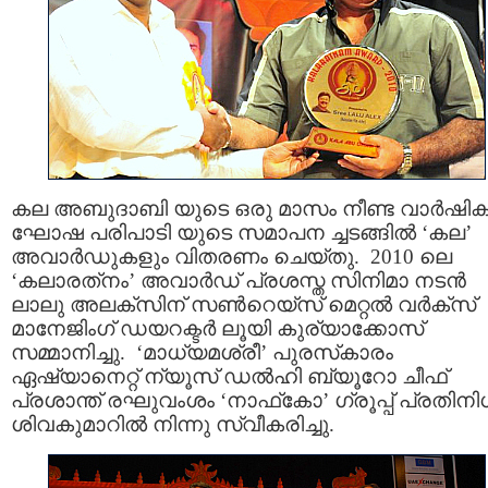
കല അബുദാബി യുടെ ഒരു മാസം നീണ്ട വാര്‍ഷി
ഘോഷ പരിപാടി യുടെ സമാപന ച്ചടങ്ങില്‍ ‘കല’
അവാര്‍ഡുകളും വിതരണം ചെയ്തു. 2010 ലെ
‘കലാരത്‌നം’ അവാര്‍ഡ് പ്രശസ്ത സിനിമാ നടന്‍
ലാലു അലക്‌സിന് സണ്‍റെയ്‌സ് മെറ്റല്‍ വര്‍ക്‌സ്
മാനേജിംഗ് ഡയറക്ടര്‍ ലൂയി കുര്യാക്കോസ്
സമ്മാനിച്ചു. ‘മാധ്യമശ്രീ’ പുരസ്‌കാരം
ഏഷ്യാനെറ്റ് ന്യൂസ് ഡല്‍ഹി ബ്യൂറോ ചീഫ്
പ്രശാന്ത് രഘുവംശം ‘നാഫ്‌കോ’ ഗ്രൂപ്പ് പ്രതിനി
ശിവകുമാറില്‍ നിന്നു സ്വീകരിച്ചു.