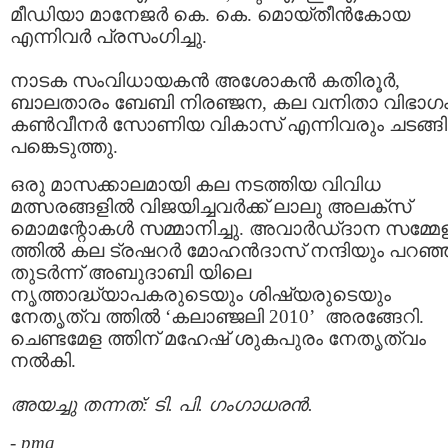
മീഡിയാ മാനേജര്‍ കെ. കെ. മൊയ്തീന്‍കോയ
എന്നിവര്‍ പ്രസംഗിച്ചു.
നാടക സംവിധായകന്‍ അശോകന്‍ കതിരൂര്‍,
ബാലതാരം ബേബി നിരഞ്ജന, കല വനിതാ വിഭാഗ
കണ്‍വീനര്‍ സോണിയ വികാസ് എന്നിവരും ചടങ്ങില
പങ്കെടുത്തു.
ഒരു മാസക്കാലമായി കല നടത്തിയ വിവിധ
മത്സരങ്ങളില്‍ വിജയിച്ചവര്‍ക്ക് ലാലു അലക്‌സ്
മൊമന്റോകള്‍ സമ്മാനിച്ചു. അവാര്‍ഡ്ദാന സമ്മ
ത്തില്‍ കല ട്രഷറര്‍ മോഹന്‍ദാസ് നന്ദിയും പറഞ്
തുടര്‍ന്ന് അബുദാബി യിലെ
നൃത്താദ്ധ്യാപകരുടെയും ശിഷ്യരുടെയും
നേതൃത്വ ത്തില്‍ ‘കലാഞ്ജലി 2010’ അരങ്ങേറി.
ചെണ്ടമേള ത്തിന് മഹേഷ് ശുകപുരം നേതൃത്വം
നല്‍കി.
അയച്ചു തന്നത്: ടി. പി. ഗംഗാധരന്‍.
-
pma