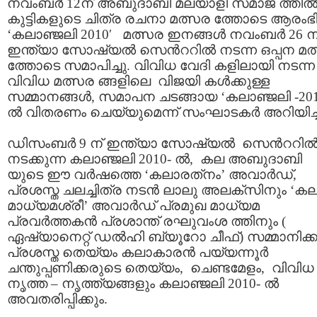
നവംബര്‍ 12ന് അബുദാബി മലയാളി സമാജ ത്തില്
കുട്ടികളുടെ ചിത്ര രചനാ മത്സര ത്തോടെ ആരംഭിച
‘കലാഞ്ജലി 2010′ മത്സര ഇനങ്ങള്‍ നവംബര്‍ 26 ന
ഇന്ത്യാ സോഷ്യല്‍ സെന്‍ററില്‍ നടന്ന ഒപ്പന മ
ത്തോടെ സമാപിച്ചു. വിവിധ വേദി കളിലായി നടന്ന
വിവിധ മത്സര ങ്ങളിലെ വിജയി കള്‍ക്കുള്ള
സമ്മാനങ്ങള്‍, സമാപന ചടങ്ങായ ‘കലാഞ്ജലി -201
ല്‍ വിതരണം ചെയ്യുമെന്ന് സംഘാടകര്‍ അറിയിച്
ഡിസംബര്‍ 9 ന് ഇന്ത്യാ സോഷ്യല്‍ സെന്‍ററില്
നടക്കുന്ന കലാഞ്ജലി 2010- ല്‍, കല അബുദാബി
യുടെ ഈ വര്‍ഷത്തെ ‘കലാരത്‌നം’ അവാര്‍ഡ്,
പ്രശസ്ത ചലച്ചിത്ര നടന്‍ ലാലു അലക്‌സിനും ‘ക
മാധ്യമശ്രീ’ അവാര്‍ഡ് പ്രമുഖ മാധ്യമ
പ്രവര്‍ത്തകന്‍ പ്രശാന്ത് രഘുവംശ ത്തിനും (
ഏഷ്യാനെറ്റ് ഡല്‍ഹി ബ്യൂറോ ചീഫ്) സമ്മാനിക്ക
പ്രശസ്ത തെയ്യം കലാകാരന്‍ പയ്യന്നൂര്‍
ചന്തുപ്പണിക്കരുടെ തെയ്യം, ചെണ്ടമേളം, വിവിധ
നൃത്ത – നൃത്ത്യങ്ങളും കലാഞ്ജലി 2010- ല്‍
അവതരിപ്പിക്കും.