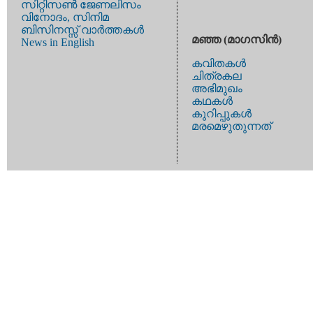
സിറ്റിസണ്‍ ജേണലിസം
വിനോദം, സിനിമ
ബിസിനസ്സ് വാര്‍ത്തകള്‍
മഞ്ഞ (മാഗസിന്‍)
News in English
കവിതകള്‍
ചിത്രകല
അഭിമുഖം
കഥകള്‍
കുറിപ്പുകള്‍
മരമെഴുതുന്നത്