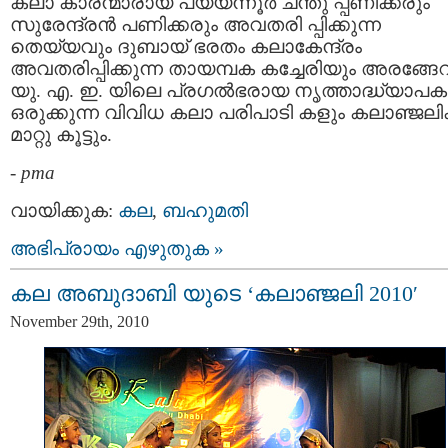
കലാ കാരന്മാരായ പയ്യന്നൂര്‍ ചന്തു പ്പണിക്കരും
സുരേന്ദ്രന്‍ പണിക്കരും അവതരി പ്പിക്കുന്ന
തെയ്യവും ദുബായ് ഭരതം കലാകേന്ദ്രം
അവതരിപ്പിക്കുന്ന തായമ്പക കച്ചേരിയും അരങ്ങേറ
യു. എ. ഇ. യിലെ പ്രഗല്‍ഭരായ നൃത്താദ്ധ്യാപകര
ഒരുക്കുന്ന വിവിധ കലാ പരിപാടി കളും കലാഞ്ജലിക്
മാറ്റു കൂട്ടും.
-
pma
വായിക്കുക:
കല
,
ബഹുമതി
അഭിപ്രായം എഴുതുക »
കല അബുദാബി യുടെ ‘കലാഞ്ജലി 2010′
November 29th, 2010