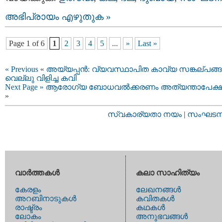
അഭിപ്രായം എഴുതുക »
Page 1 of 6
1
2
3
4
5
...
»
Last »
« Previous
«
അയ്യപ്പന്‍: വ്യവസ്ഥാപിത കാവ്യ സങ്കല്‌പങ്
വെല്ലു വിളിച്ച കവി
Next Page »
ആരോഗ്യ ബോധവല്‍ക്കരണം അത്യന്താപേക്ഷ
»
സ്വകാര്യതാ നയം
|
സംഘടനാ 
വാര്‍ത്തകള്‍
കലാ സാഹിത്യം
കേരളം
ലേഖനങ്ങള്‍
അറബിനാടുകള്‍
കവിതകള്‍
രാഷ്ട്രം
കഥകള്‍
ലോകം
അനുഭവങ്ങള്‍