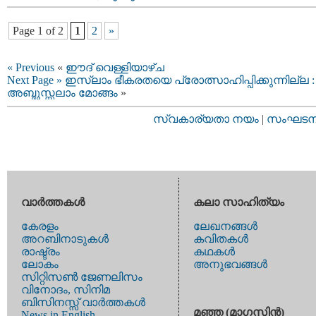
Page 1 of 2
1
2
»
« Previous
«
ഈദ്‌ വെള്ളിയാഴ്ച
Next Page »
ഇസ്ലാം ഭീകരതയെ പ്രോത്സാഹിപ്പിക്കുന്നില്ല :
അബ്ദുസ്സലാം മോങ്ങം
»
സ്വകാര്യതാ നയം
|
സംഘടനാ 
വാര്‍ത്തകള്‍
കലാ സാഹിത്യം
കേരളം
ലേഖനങ്ങള്‍
അറബിനാടുകള്‍
കവിതകള്‍
രാഷ്ട്രം
കഥകള്‍
ലോകം
അനുഭവങ്ങള്‍
സിറ്റിസണ്‍ ജേണലിസം
വിനോദം, സിനിമ
ബിസിനസ്സ് വാര്‍ത്തകള്‍
മഞ്ഞ (മാഗസിന്‍)
News in English