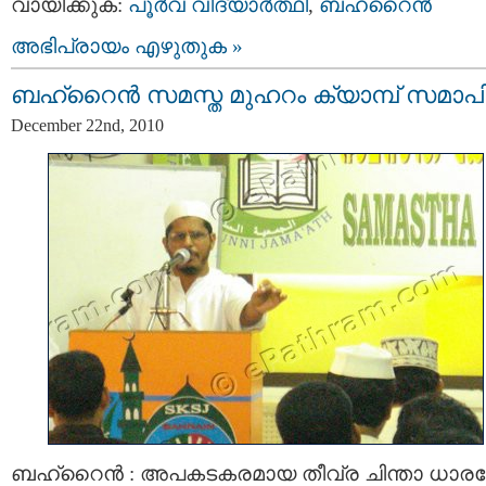
വായിക്കുക:
പൂര്‍വ വിദ്യാര്‍ത്ഥി
,
ബഹറൈന്‍
അഭിപ്രായം എഴുതുക »
ബഹ്റൈന്‍ സമസ്ത മുഹറം ക്യാമ്പ്‌ സമാപിച
December 22nd, 2010
ബഹ്റൈന്‍ : അപകടകരമായ തീവ്ര ചിന്താ ധാ