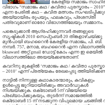
കേരളീയ സമാജം സാഹി
വിഭാഗം “സമാജം കഥ / കവിതാ പുരസ്കാരം – 2010”
എന്ന പേരില്‍ കഥ – കവിത മത്സരം സംഘടിപ്പിക്കുന
അയ്യായിരം രൂപയും, ഫലകവും, പ്രശസ്‌തി
പത്രവുമാണ്‌ ഓരോ വിഭാഗത്തിലേയും സമ്മാനം.
പങ്കെടുക്കാന്‍ ആഗ്രഹിക്കുന്നവര്‍ തങ്ങളുടെ
സൃഷ്ടികള്‍ 2010 സെപ്‌റ്റംബര്‍ 20 തിങ്കളാഴ്‌ചയ്ക്കു
മുന്‍പായി ബഹറൈന്‍ കേരളീയ സമാജം, പി. ബി.
നമ്പര്‍. 757, മനാമ, ബഹറൈന്‍ എന്ന വിലാസത്ത
bksaward അറ്റ്‌ gmail ഡോട്ട് കോം എന്ന ഇ മെയില്‍
വിലാസത്തിലോ അയയ്ക്കേണ്ടതാണ്.
കവറിനു മുകളില്‍ ‘സമാജം കഥ / കവിതാ പുരസ്കാ
– 2010’ എന്ന് പ്രത്യേകം രേഖപ്പെടു ത്തിയിരിക്കണ
നാട്ടില്‍ നിന്നുള്ള കഥാകാരന്മാരും, കവികളും
ഉള്‍പ്പെട്ട ജൂറിയായിരിക്കും അവാര്‍ഡുകള്‍
നിശ്ചയിക്കുക. ഒക്‌ടോബര്‍ 5ന് വിജയിയെ
പ്രഖ്യാപിക്കുകയും, തുടര്‍ന്ന് സമാജത്തില്‍
ഒക്‌ടോബര്‍ 15 ന് നടക്കുന്ന വിപുലമായ ചടങ്ങില്‍ വച്