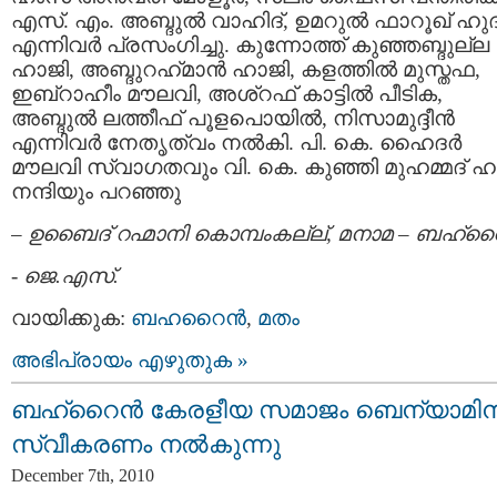
എസ്. എം. അബ്ദുല്‍ വാഹിദ്, ഉമറുല്‍ ഫാറൂഖ് ഹു
എന്നിവര്‍ പ്രസംഗിച്ചു. കുന്നോത്ത് കുഞ്ഞബ്ദുല്ല
ഹാജി, അബ്ദുറഹ്‍മാന്‍ ഹാജി, കളത്തില്‍ മുസ്തഫ,
ഇബ്റാഹീം മൗലവി, അശ്റഫ് കാട്ടില്‍ പീടിക,
അബ്ദുല്‍ ലത്തീഫ് പൂളപൊയില്‍, നിസാമുദ്ദീന്‍
എന്നിവര്‍ നേതൃത്വം നല്‍കി. പി. കെ. ഹൈദര്‍
മൗലവി സ്വാഗതവും വി. കെ. കുഞ്ഞി മുഹമ്മദ് ഹ
നന്ദിയും പറഞ്ഞു
–
ഉബൈദ് റഹ്മാനി കൊമ്പംകല്ല്, മനാമ – ബഹ്‌റൈ
-
ജെ.എസ്.
വായിക്കുക:
ബഹറൈന്‍
,
മതം
അഭിപ്രായം എഴുതുക »
ബഹ്റൈന്‍ കേരളീയ സമാജം ബെന്യാമിന
സ്വീകരണം നല്‍കുന്നു
December 7th, 2010