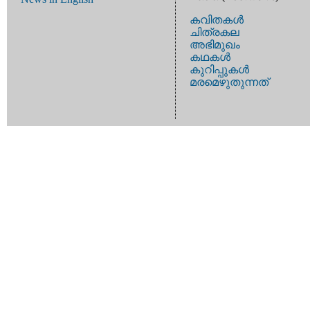
കവിതകള്‍
ചിത്രകല
അഭിമുഖം
കഥകള്‍
കുറിപ്പുകള്‍
മരമെഴുതുന്നത്