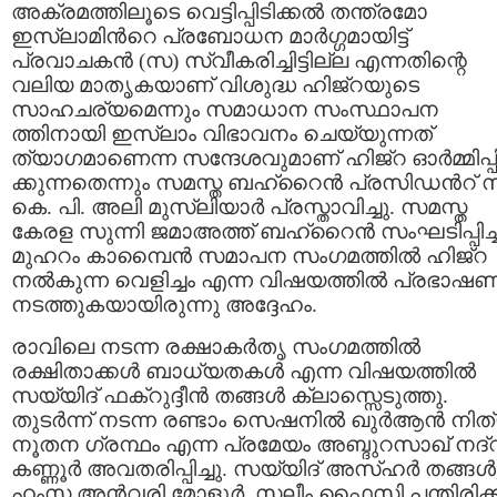
അക്രമത്തിലൂടെ വെട്ടിപ്പിടിക്കല്‍ തന്ത്രമോ
ഇസ്‍ലാമിന്‍റെ പ്രബോധന മാര്‍ഗ്ഗമായിട്ട്
പ്രവാചകന്‍ (സ) സ്വീകരിച്ചിട്ടില്ല എന്നതിന്റെ
വലിയ മാതൃകയാണ് വിശുദ്ധ ഹിജ്റയുടെ
സാഹചര്യമെന്നും സമാധാന സംസ്ഥാപന
ത്തിനായി ഇസ്‍ലാം വിഭാവനം ചെയ്യുന്നത്
ത്യാഗമാണെന്ന സന്ദേശവുമാണ് ഹിജ്റ ഓര്‍മ്മിപ്പ
ക്കുന്നതെന്നും സമസ്ത ബഹ്റൈന്‍ പ്രസിഡന്‍റ് സ
കെ. പി. അലി മുസ്‍ലിയാര്‍ പ്രസ്താവിച്ചു. സമസ്ത
കേരള സുന്നി ജമാഅത്ത് ബഹ്റൈന്‍ സംഘടിപ്പിച്
മുഹറം കാമ്പൈന്‍ സമാപന സംഗമത്തില്‍ ഹിജ്റ
നല്‍കുന്ന വെളിച്ചം എന്ന വിഷയത്തില്‍ പ്രഭാഷ
നടത്തുകയായിരുന്നു അദ്ദേഹം.
രാവിലെ നടന്ന രക്ഷാകര്‍തൃ സംഗമത്തില്‍
രക്ഷിതാക്കള്‍ ബാധ്യതകള്‍ എന്ന വിഷയത്തില്‍
സയ്യിദ് ഫക്റുദ്ദീന്‍ തങ്ങള്‍ ക്ലാസ്സെടുത്തു.
തുടര്‍ന്ന് നടന്ന രണ്ടാം സെഷനില്‍ ഖുര്‍ആന്‍ നിത
നൂതന ഗ്രന്ഥം എന്ന പ്രമേയം അബ്ദുറസാഖ് നദ്‍
കണ്ണൂര്‍ അവതരിപ്പിച്ചു. സയ്യിദ് അസ്ഹര്‍ തങ്ങള്‍
ഹംസ അന്‍വരി മോളൂര്‍, സലീം ഫൈസി പന്തിരിക്