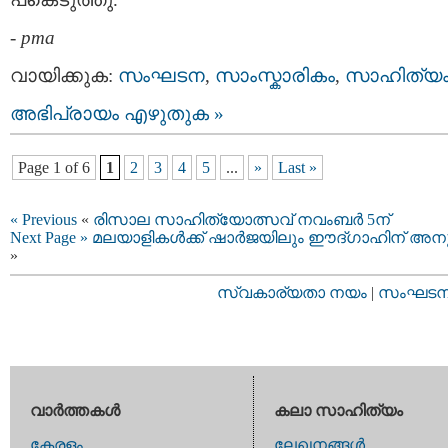
-
pma
വായിക്കുക:
സംഘടന
,
സാംസ്കാരികം
,
സാഹിത്യ
അഭിപ്രായം എഴുതുക »
Page 1 of 6
1
2
3
4
5
...
»
Last »
« Previous
«
രിസാല സാഹിത്യോത്സവ്‌ നവംബര്‍ 5ന്‌
Next Page »
മലയാളികള്‍ക്ക്‌ ഷാര്‍ജയിലും ഈദ്ഗാഹിന് അന
»
സ്വകാര്യതാ നയം
|
സംഘടനാ 
വാര്‍ത്തകള്‍
കലാ സാഹിത്യം
കേരളം
ലേഖനങ്ങള്‍