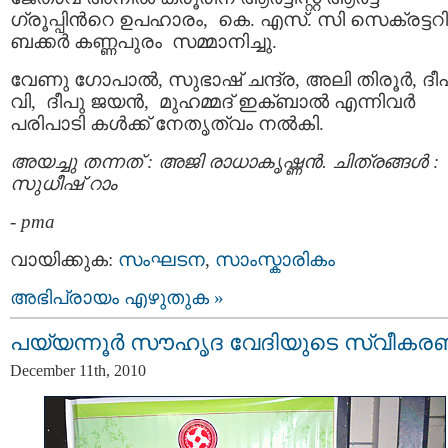
ഗ്രൂപ്പിന്‍റെ ഉപഹാരം, കെ. എസ്. സി സെക്രട്ടറി
ബക്കര്‍ കണ്ണപുരം സമ്മാനിച്ചു.
വേണു ഗോപാല്‍, സുഭാഷ് ചന്ദ്ര, അലി തിരൂര്‍, ദീപ
വി, ദീപു ജയന്‍, മുഹമ്മദ് ഇക്ബാല്‍ എന്നിവര്‍
പരിപാടി കള്‍ക്ക്‌ നേതൃത്വം നല്‍കി.
അയച്ചു തന്നത് : അജി രാധാകൃഷ്ണന്‍. ചിത്രങ്ങള്‍ :
സുധീഷ്‌ റാം
-
pma
വായിക്കുക:
സംഘടന
,
സാംസ്കാരികം
അഭിപ്രായം എഴുതുക »
പയ്യന്നൂര്‍ സൗഹൃദ വേദിയുടെ സ്വീകര
December 11th, 2010