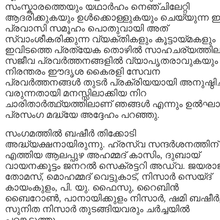
സംസ്കാരത്തെയും യഥാര്‍ഹം നെഞ്ചിലേറ്റി
ആദരിക്കുകയും ഉള്‍ക്കൊള്ളുകയും ചെയ്യുന്ന
പ്രവാസി സമൂഹം പൊതുവായി അത്
സ്വാംശീകരിക്കുന്ന വ്യക്തികളും കൂട്ടായ്മകളും
ഇവിടത്തെ പ്രത്യേക തൊഴില്‍ സാഹചര്യത്തില
സജീവ പ്രവര്‍ത്തനങ്ങളില്‍ വ്യാപൃതരാവുകയും
നിരന്തരം ഈദൃശ കൈരളി സേവന
പ്രവര്‍ത്തനങ്ങള്‍ തുടര്‍ പ്രക്രിയയായി അനുഷ്ഠിച്
വരുന്നതായി മനസ്സിലാക്കിയ നിറ
ചാരിതാര്‍ത്ഥ്യത്തിലാണ് ഞങ്ങള്‍ എന്നും ഉല്‍ഘ
പ്രസംഗ മദ്ധ്യേ അദ്ദേഹം പറഞ്ഞു.
സംഗമത്തില്‍ ബഷീര്‍ തിക്കോടി
അദ്ധ്യക്ഷനായിരുന്നു. ഹ്രസ്വ സന്ദര്‍ശനത്തിന്
എത്തിയ ആലപ്പുഴ അഹമ്മദ്‌ കാസിം, ദുബായ്‌
വായനക്കൂട്ടം ജനറല്‍ സെക്രട്ടറി അഡ്വ. ജയരാജ്
തോമസ്‌, മൊഹമ്മദ്‌ വെട്ടുകാട്‌, നിസാര്‍ സെയ്ദ്‌
കായംകുളം, പി. യു. ഫൈസു, റൈബിന്‍
ബൈറോണ്‍, പാനായിക്കുളം നിസാര്‍, ഷമി ബഷീര്‍
സുനിത നിസാര്‍ തുടങ്ങിയവരും ചര്‍ച്ചയില്‍
പങ്കെടുത്തു.