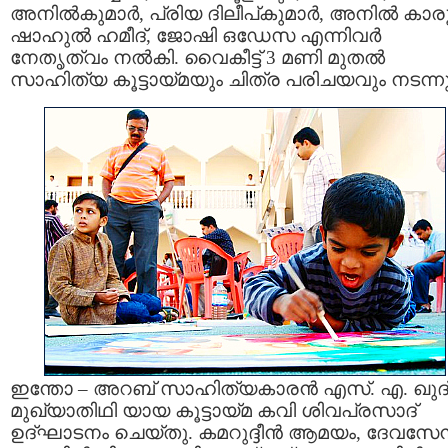
അനില്‍കുമാര്‍, പ്രിയ ദിലീപ്കുമാര്‍, അനില്‍ കാരൂര
ഷാഹുല്‍ ഹമീദ്, ജോഷി ഒഡേസ എന്നിവര്‍
നേതൃത്വം നല്‍കി. വൈകീട്ട് 3 മണി മുതല്‍
സാഹിത്യ കൂട്ടായ്മയും ചിത്ര പരിചയവും നടന്നു
ഇന്തോ – അറബ് സാഹിത്യകാരന്‍ എസ്. എ. ഖുദ്
മുഖ്യാതിഥി യായ കൂട്ടായ്മ കവി ശിവപ്രസാദ്
ഉദ്ഘാടനം ചെയ്തു. കമറുദ്ദീന്‍ ആമയം, ദേവസേ