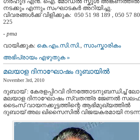
ഗര്‍ഹൂദ്‌ എന്‍. ഐ. മോഡല്‍ സ്കൂള്‍ അങ്കണത്തില്‍
നടക്കും എന്നും സംഘാടകര്‍ അറിയിച്ചു.
വിവരങ്ങള്‍ക്ക് വിളിക്കുക: 050 51 98 189 , 050 57 80
225
-
pma
വായിക്കുക:
കെ.എം.സി.സി.
,
സാംസ്കാരികം
അഭിപ്രായം എഴുതുക »
മലയാള ദിനാഘോഷം ദുബായില്‍
November 3rd, 2010
ദുബായ്‌ : കേരളപ്പിറവി ദിനത്തോടനുബന്ധിച്ച് ല
മലയാള ദിനാഘോഷം സ്വതന്ത്ര ജേണല്‍ സലഫ
ടൈംസ് വായനക്കൂട്ടത്തിന്റെ ആഭിമുഖ്യത്തില്‍
ദുബായ് അല ഖിസൈസില്‍ വിജയകരമായി നടന്ന