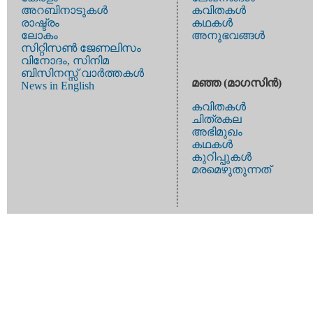
അറബിനാടുകള്‍
കവിതകള്‍
രാഷ്ട്രം
കഥകള്‍
ലോകം
അനുഭവങ്ങള്‍
സിറ്റിസണ്‍ ജേണലിസം
വിനോദം, സിനിമ
ബിസിനസ്സ് വാര്‍ത്തകള്‍
മഞ്ഞ (മാഗസിന്‍)
News in English
കവിതകള്‍
ചിത്രകല
അഭിമുഖം
കഥകള്‍
കുറിപ്പുകള്‍
മരമെഴുതുന്നത്