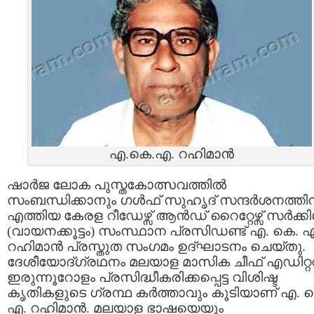
എ.കെ.എ. റഹിമാന്‍
ഷാര്‍ജ ലോക പുസ്തകോത്സവത്തില്‍
സംബന്ധിക്കാനും ഗള്‍ഫ്‌ സുഹൃദ്‌ സന്ദര്‍ശനത്തി
എത്തിയ കേരള റീഡേഴ്സ് ആന്‍ഡ്‌ റൈറ്റേഴ്സ് സര്‍ക്കിള
(വായനക്കൂട്ടം) സംസ്ഥാന പ്രസിഡണ്ട് എ. കെ. 
റഹിമാന്‍ പ്രസ്തുത സംഗമം ഉദ്ഘാടനം ചെയ്തു.
ദേശീയോദ്ഗ്രഥനം മലയാള മാസിക ചീഫ്‌ എഡിറ്റ
ഇരുന്നൂറോളം പ്രസിദ്ധീകരിക്കപ്പെട്ട വിശിഷ്ട
കൃതികളുടെ ഗ്രന്ഥ കര്‍ത്താവും കൂടിയാണ് എ. 
എ. റഹിമാന്‍. മലയാള ഭാഷയെയും