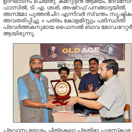
ഉദ്ഘാടനം ചെയ്തു. കമറുദ്ദീന്‍ ആമയം, ദേവസേ
ഫാസില്‍, ടി. എ. ശശി, അഷ്‌റഫ് പനങ്ങാട്ടയില്‍,
അസ്‌മോ പുത്തന്‍ചിറ എന്നിവര്‍ സ്വന്തം സൃഷ്ടികള
അവതരിപ്പിച്ചു. e പത്രം കോളമിസ്റ്റും പരിസ്ഥിതി
പ്രവര്‍ത്തകനുമായ ഫൈസല്‍ ബാവ മോഡറേറ്റര്‍
ആയിരുന്നു.
പ്രവാസ മയൂരം ചിത്രകലാ പ്രതിഭാ പുരസ്‌കാര