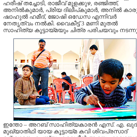
ഹരീഷ് തച്ചോടി, രാജീവ് മൂളക്കുഴ, രഞ്ജിത്ത്,
അനില്‍കുമാര്‍, പ്രിയ ദിലീപ്കുമാര്‍, അനില്‍ കാരൂര
ഷാഹുല്‍ ഹമീദ്, ജോഷി ഒഡേസ എന്നിവര്‍
നേതൃത്വം നല്‍കി. വൈകീട്ട് 3 മണി മുതല്‍
സാഹിത്യ കൂട്ടായ്മയും ചിത്ര പരിചയവും നടന്നു
ഇന്തോ – അറബ് സാഹിത്യകാരന്‍ എസ്. എ. ഖുദ്
മുഖ്യാതിഥി യായ കൂട്ടായ്മ കവി ശിവപ്രസാദ്