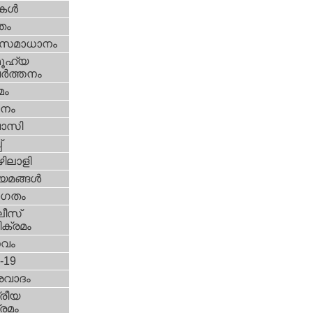
ികള്‍
്തം
മസമാധാനം
ൂഹ്യ
ര്‍ത്തനം
മം
നം
വാസി
‌
ിലാളി
യമങ്ങള്‍
ഗതം
ീസ്‌
ക്രമം
സവം
d-19
രവാദം
്രീയ
രമം