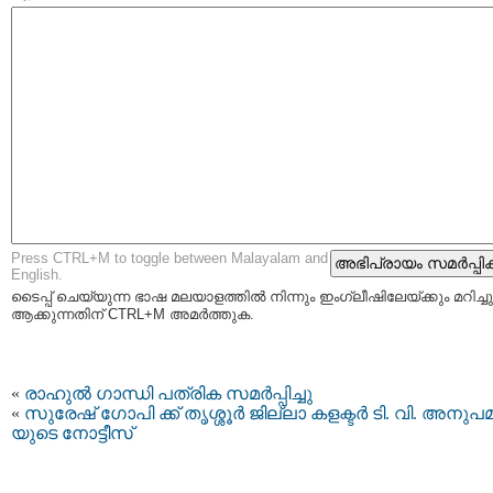
Press CTRL+M to toggle between Malayalam and
English.
ടൈപ്പ്‌ ചെയ്യുന്ന ഭാഷ മലയാളത്തില്‍ നിന്നും ഇംഗ്ലീഷിലേയ്ക്കും മറിച്ചു
ആക്കുന്നതിന് CTRL+M അമര്‍ത്തുക.
«
രാഹുല്‍ ഗാന്ധി പത്രിക സമര്‍പ്പിച്ചു
«
സുരേഷ് ഗോപി ക്ക് തൃശ്ശൂര്‍ ജില്ലാ കളക്ടര്‍ ടി. വി. അനുപ
യുടെ നോട്ടീസ്