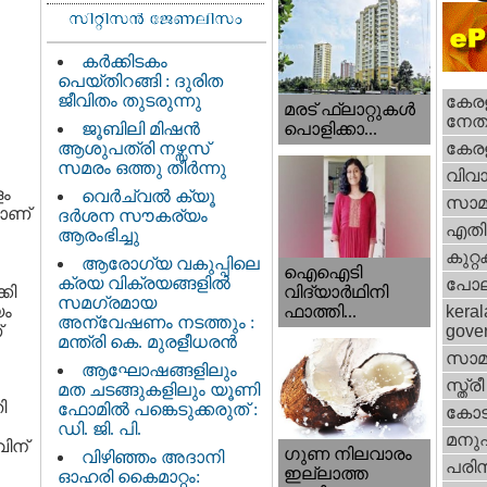
കർക്കിടകം
പെയ്തിറങ്ങി : ദുരിത
ജീവിതം തുടരുന്നു
കേരള
മരട് ഫ്ലാറ്റുകൾ
നേതാ
ജൂബിലി മിഷൻ
പൊളിക്കാ...
ആശുപത്രി നഴ്സസ്
കേരള
സമരം ഒത്തു തീർന്നു
വിവാ
ളം
വെര്‍ച്വല്‍ ക്യൂ
സാമ
ളാണ്
ദര്‍ശന സൗകര്യം
എതിര്
ആരംഭിച്ചു
കുറ്
ആരോഗ്യ വകുപ്പിലെ
ഐഐടി
ക്രയ വിക്രയങ്ങളിൽ
പോല
കി
വിദ്യാര്‍ഥിനി
സമഗ്രമായ
യം
ഫാത്തി...
keral
അന്വേഷണം നടത്തും :
്
gove
മന്ത്രി കെ. മുരളീധരൻ
സാമ
ആഘോഷങ്ങളിലും
സ്ത്രീ
മത ചടങ്ങുകളിലും യൂണി
ി
ഫോമിൽ പങ്കെടുക്കരുത് :
കോട
ഡി. ജി. പി.
മനു
വിന്
ഗുണ നിലവാരം
വിഴിഞ്ഞം അദാനി
പരിസ
ഇല്ലാത്ത
ഓഹരി കൈമാറ്റം: