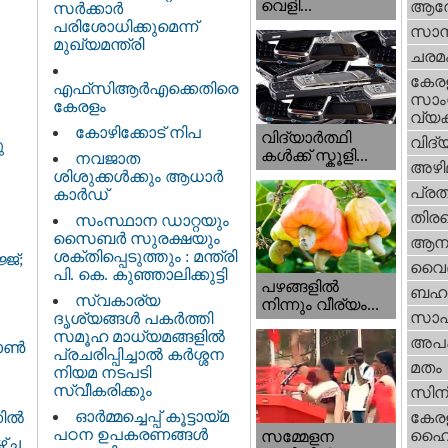
വെളി...
ആര
സർക്കാർ
പരിശോധിക്കുമെന്ന്
സാമ്
മുഖ്യമന്ത്രി
ചരമ
കേര
എഫ്‌സിആർഎക്കെതിരെ
സാംസ
കേരളം
വ്യക
കോഴിക്കോട് നിപ
വിദ്യാർത്ഥി
വിദ്
ു
കൾക്ക് സ്കൂളി...
നവജാത
അഴി
ശിശുക്കള്‍ക്കും ആധാര്‍
പ്ര
കാര്‍ഡ്
തിരഞ
സംസ്ഥാന ഡാറ്റയും
സൈബർ സുരക്ഷയും
ആനക
ശക്തിപ്പെടുത്തും : മന്ത്രി
ജ്;
വൈദ
പി. കെ. കുഞ്ഞാലിക്കുട്ടി
പഴങ്ങളില്‍
ബഹു
സ്വകാര്യ
നിന്നും വീര്യം...
സാഹ
ദൃശ്യങ്ങള്‍ പകര്‍ത്തി
സമൂഹ മാധ്യമങ്ങളില്‍
അപ
ണ്‍
പ്രചരിപ്പിച്ചാൽ കർശ്ശന
മതം
നിയമ നടപടി
സ്വീകരിക്കും
സിന
ഓർമ്മച്ചെപ്പ് കൂട്ടായ്മ
കേര
ല്‍
പഠന ഉപകരണങ്ങൾ
ഹൈക
സമ്മേളന
ഴ്ച