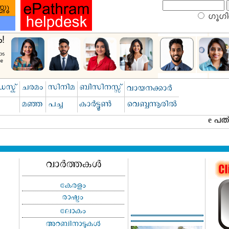
ഗൂഗിള