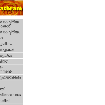
 രാഷ്ട്രീയ
ക്കള്‍
 രാഷ്ട്രീയം
ദം
ൂഹികം
‍പ്പുകള്‍
റകൃത്യം
ീസ്‌
a-
rnment-
ൂഹ്യക്ഷേമം
തി
ഷ്യാവകാശം
്ഥിതി