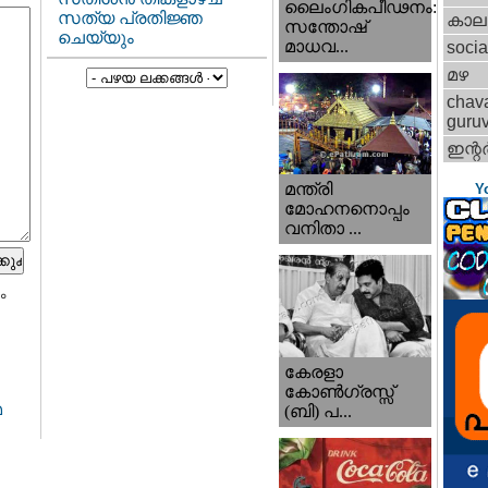
ലൈംഗികപീഢനം:
സത്യ പ്രതിജ്ഞ
കാല
സന്തോഷ്
ചെയ്യും
മാധവ...
socia
മഴ
chav
guru
ഇന്റര്
മന്ത്രി
Y
മോഹനനൊപ്പം
വനിതാ ...
ം
കേരളാ
കോണ്‍ഗ്രസ്സ്
മ
(ബി) പ...