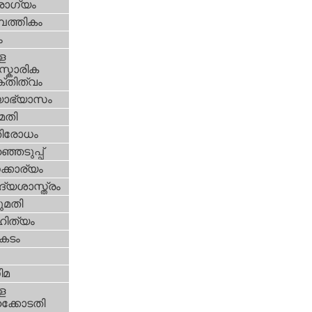
ോഗ്യം
പത്തികം
ം
ള
്കാരിക
്തിത്വം
യാഭ്യാസം
മതി
തിരോധം
്ഞെടുപ്പ്
്കാര്യം
്യശാസ്ത്രം
മതി
ിത്യം
കടം
ിമ
ള
്കോടതി