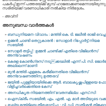
പകർപ്പ് ഇന്ന് പത്തരയ്ക്ക് മുമ്പ് ഹാജരാക്കണമെന്നായിരുന്നു
സരിതയ്ക്ക് വരണാധികാരി നൽകിയ നിർദ്ദേശം.
-
അവ്നി
അനുബന്ധ വാര്‍ത്തകള്‍
ബന്ധുനിയമന വിവാദം : മന്ത്രി കെ. ടി. ജലീല്‍ രാജി വെച്ച
ഉമ്മൻ‌ ചാണ്ടി തെറ്റുകാരന്‍ : സോളാര്‍ റിപ്പോര്‍ട്ട് നിയമ
സഭയില്‍
സോളർ തട്ടിപ്പ് : ഉമ്മന്‍ ചാണ്ടിക്ക് എതിരെ വിജിലന്‍സ്
അന്വേഷണം
കേരള കോണ്‍ഗ്രസ് നടുക്കടലില്‍ എന്ന് പി. സി. ജോര്‍ജ്
അല്ലെന്ന് മാണി
മുന്‍ മന്ത്രി എളമരം കരീമിനെതിരെ വിജിലന്‍സ്
അന്വേഷണത്തിനു ഉത്തരവ്
ജയില്‍‌ പുള്ളിയായിരിക്കെ ആര്‍. ബാലകൃഷ്ണപിള്ളയെ ഫോ
വിളിച്ചവര്‍ക്കെതിരെ കേസ്
അനധികൃത നിയമനത്തിന് വേതനമില്ല: എസ്.സി
ഐസ്‌ക്രീം സഭയില്‍; എം. എല്‍. എ. മാര്‍ അടിയുടെ വക്കി
മുഖ്യ മന്ത്രിയെ തീരുമാനിച്ചു : വി. ഡി. സതീശന്‍ തിങ്കളാ