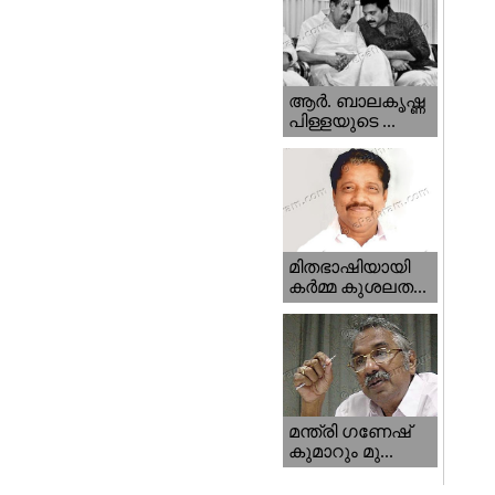
ആര്‍. ബാലകൃഷ്ണ
പിള്ളയുടെ ...
മിതഭാഷിയായി
കര്‍മ്മ കുശലത...
മന്ത്രി ഗണേഷ്‌
കുമാറും മു...