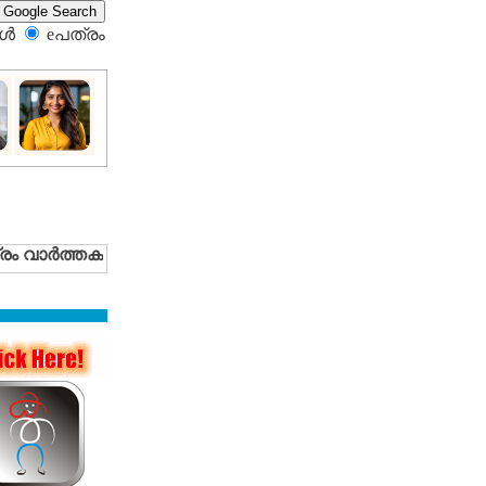
്‍
eപത്രം‍