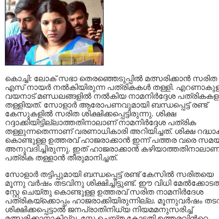
കൊച്ചി: ലോക് സഭാ തെരഞ്ഞെടുപ്പിൽ മത്സരിക്കാൻ സരിത
എസ് നായർ നൽകിയിരുന്ന പത്രികകൾ തള്ളി. എറണാകു
വയനാട് മണ്ഡലങ്ങളിൽ നൽകിയ നാമനിര്‍ദ്ദേശ പത്രികക
തള്ളിയത്. സോളാര്‍ ആരോപണവുമായി ബന്ധപ്പെട്ട് രണ്ട്
കേസുകളിൽ സരിത ശിക്ഷിക്കപ്പെട്ടിരുന്നു. ശിക്ഷ
റദ്ദാക്കിയിട്ടില്ലാത്തതിനാലാണ് നാമനിര്‍ദ്ദേശ പത്രിക
തള്ളുന്നതെന്നാണ് വരണാധികാരി അറിയിച്ചത്. ശിക്ഷ റദ്ധാക്
കൊണ്ടുള്ള ഉത്തരവ് ഹാജരാക്കാൻ ഇന്ന് പത്തര വരെ സമ
അനുവദിച്ചിരുന്നു. ഇത് ഹാജരാക്കാൻ കഴിയാത്തതിനാലാണ
പത്രിക തള്ളാൻ തീരുമാനിച്ചത്.
സോളാർ തട്ടിപ്പുമായി ബന്ധപ്പെട്ട് രണ്ട് കേസിൽ സരിതയെ
മൂന്നു വർഷം തടവിനു ശിക്ഷിച്ചിട്ടുണ്ട്. ഈ വിധി മേൽക്കോടത
സ്റ്റേ ചെയ്തു കൊണ്ടുള്ള ഉത്തരവ് സരിത നാമനിർദേശ
പത്രികയ്ക്കൊപ്പം ഹാജരാക്കിയിരുന്നില്ല. മൂന്നുവർഷം തട
ശിക്ഷിക്കപ്പെട്ടാൽ ജനപ്രാതിനിധ്യ നിയമമനുസരിച്ച്
മത്സരിക്കാനാകില്ല. സ്റ്റേ ചെയ്ത കോടതി ഉത്തരവിന്‍റെ