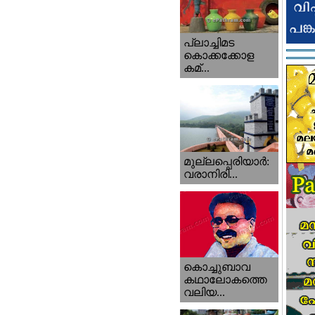
പ്ലാച്ചിമട
കൊക്കക്കോള
കമ്...
മുല്ലപ്പെരിയാര്‍:
വരാനിരി...
കൊച്ചുബാവ
കഥാലോകത്തെ
വലിയ...