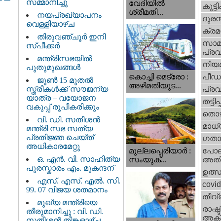
സമ്മാനിച്ചു
വേദിയില്‍
കുട്ട
ശ്രീമതി...
നയപ്രഖ്യാപനം
ദുരന
വെള്ളിയാഴ്ച
ക്ര
തിരുവഞ്ചൂർ ഇനി
സാമ
സ്പീക്കർ
പ്രവ
മന്ത്രിസഭയിൽ
നിയ
പുതുമുഖങ്ങൾ
പീഡ
കൊച്ചി മെട്രോ :
ജൂൺ 15 മുതൽ
അഴിമതിയുട...
സ്ത്രീകൾക്ക് സൗജന്യ
പ്ര
യാത്ര – വയോജന
തട്ടിപ്പ്
വകുപ്പ് രൂപീകരിക്കും
തൊഴ
വി. ഡി. സതീശന്‍
മാധ്
മന്ത്രി സഭ സത്യ
പ്രതിജ്ഞ ചെയ്ത്
ഗതാ
അധികാരമേറ്റു
മുല്ലപ്പെരിയാര്‍ :
പോല
ഒ. എൻ. വി. സാഹിത്യ
സംയുക്...
അതി
പുരസ്കാരം എം. മുകന്ദന്
ഉത്
എസ്. എസ്. എൽ. സി.
covi
99. 07 വിജയ ശതമാനം
തീവ്
മുഖ്യ മന്ത്രിയെ
രാഷ്ട
തീരുമാനിച്ചു : വി. ഡി.
അക്
സതീശന്‍ തിങ്കളാഴ്ച