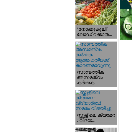
‘നോക്കുകൂലി’
ലോഡിറക്കാത...
സാമ്പത്തിക
അസമത്വം
കര്‍ഷക...
സ്ക്കൂളിലെ ക്യാമറ
: വിദ്യ...