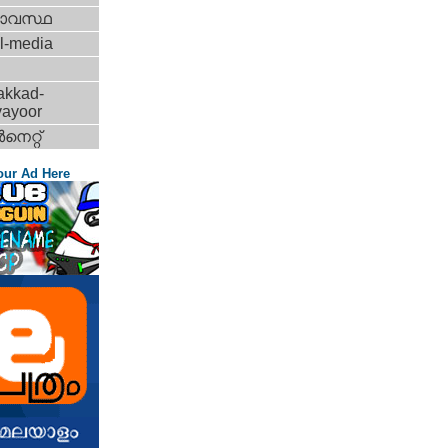
ാവസ്ഥ
l-media
akkad-
vayoor
‍നെറ്റ്‌
our Ad Here