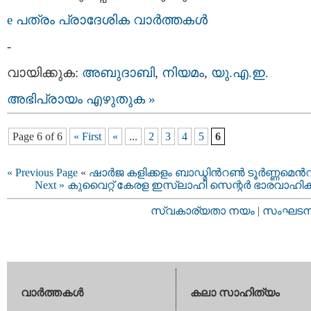
e പത്രം പ്രാദേശിക വാര്‍ത്തകള്‍
-
വായിക്കുക:
അബുദാബി
,
നിയമം
,
യു.എ.ഇ.
അഭിപ്രായം എഴുതുക »
Page 6 of 6
« First
«
...
2
3
4
5
6
« Previous Page
«
ഷാര്‍ജ കളിക്കളം ബാഡ്മിന്‍റണ്‍ ടൂര്‍ണ്ണമെന്‍റ
Next »
കുവൈറ്റ്‌ കേരള ഇസ്ലാഹി സെന്റര്‍ ഭാരവാഹിക
സ്വകാര്യതാ നയം
|
സംഘടനാ 
വാര്‍ത്തകള്‍
കലാ സാഹിത്യം