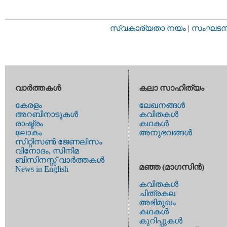
സ്വകാര്യതാ നയം
|
സംഘടനാ 
വാര്‍ത്തകള്‍
കലാ സാഹിത്യം
കേരളം
ലേഖനങ്ങള്‍
അറബിനാടുകള്‍
കവിതകള്‍
രാഷ്ട്രം
കഥകള്‍
ലോകം
അനുഭവങ്ങള്‍
സിറ്റിസണ്‍ ജേണലിസം
വിനോദം, സിനിമ
ബിസിനസ്സ് വാര്‍ത്തകള്‍
മഞ്ഞ (മാഗസിന്‍)
News in English
കവിതകള്‍
ചിത്രകല
അഭിമുഖം
കഥകള്‍
കുറിപ്പുകള്‍