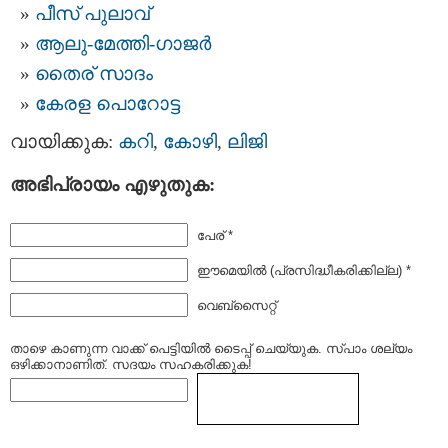
പീസ്‌ പുലാവ്
ആലു-മേത്തി-ഗാജര്‍
തൈര് സാദം
കേരള പൊറോട്ട
വായിക്കുക:
കറി
,
കോഴി
,
ലിജി
അഭിപ്രായം എഴുതുക:
പേര് *
ഈമെയില്‍ (പ്രസിദ്ധീകരിക്കില്ല) *
വെബ്സൈറ്റ്
താഴെ കാണുന്ന വാക്ക് പെട്ടിയില്‍ ടൈപ്പ്‌ ചെയ്യുക. സ്പാം ശല്യം
ഒഴിക്കാനാണിത്. സദയം സഹകരിക്കുക!