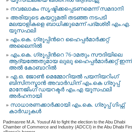
നവലോകം സൃഷ്ടിക്കപ്പെടണമെന്ന് സമദാനി
അരിയുടെ കയറ്റുമതി തടഞ്ഞ നടപടി
മലയാളികളെ ബാധിക്കുമെന്ന് പദ്മശ്രീ എം.എ.
യൂസഫലി
എം.കെ. ഗ്രൂപ്പിന്‍റെ ഹൈപ്പര്‍മാര്‍ക്കറ്റ്
അലൈനില്‍
എം.കെ. ഗ്രൂപ്പിന്‍റെ 76-ാമതും സൗദിയിലെ
ആദ്യത്തേതുമായ ലുലു ഹൈപ്പര്‍മാര്‍ക്കറ്റ് ഇന്ന്
അല്‍ കോബാറില്‍
എ.ഒ. ജോണ്‍ മെമ്മോറിയല്‍ പയനിയറിംഗ്
ബിസിനസ്മാന്‍ അവാര്‍ഡിന് എം.കെ ഗ്രൂപ്പ്
മാനേജിംഗ് ഡയറക്ടര്‍ എം.എ യൂസഫലി
അര്‍ഹനായി
സാധാരണക്കാര്‍ക്കായി എം.കെ. ഗ്രൂപ്പ് ഗിഫ്റ്റ്
കാര്‍ഡുകള്‍
Padmasree M.A. Yousuf Ali to fight the election to the Abu Dhabi
Chamber of Commerce and Industry (ADCCI) in the Abu Dhabi Firs
alliance’s banner