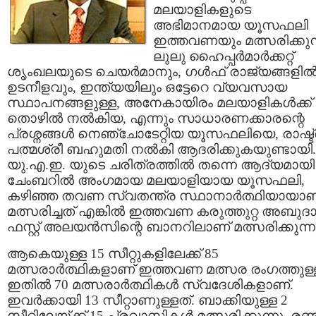
മലയാളികളുടെ
അഭിമാനമായ യൂസഫലി
ഇത്തവണയും മത്സരിക്കുന്
ലുലു ഹൈപ്പര്‍മാര്‍ക്കറ്റ്
ശൃംഖലയുടെ ചെയര്‍മാനും, ഗള്‍ഫ് രാജ്യങ്ങളില്
ഉടനീളവും, ഇന്ത്യയിലും ഒട്ടേറെ വ്യവസായ
സ്ഥാപനങ്ങളുള്ള, അനേകായിരം മലയാളികള്‍ക്ക്
തൊഴില്‍ നല്‍കിയ, എന്നും സാധാരണക്കാരന്റെ
പ്രശ്നങ്ങള്‍ നെഞ്ചോടേറ്റിയ യൂസഫലിയെ, രാഷ്ട്
പത്മശ്രീ ബഹുമതി നല്‍കി ആദരിക്കുകയുണ്ടായി.
യു.എ.ഇ. യുടെ ചരിത്രത്തില്‍ തന്നെ ആദ്യമായി
ചേംബറില്‍ അംഗമായ മലയാളിയായ യൂസഫലി,
കഴിഞ്ഞ തവണ സ്വതന്ത്ര സ്ഥാനാര്‍ത്ഥിയായാണ
മത്സരിച്ചത് എങ്കില്‍ ഇത്തവണ കരുത്തുറ്റ അബുദ
ഫസ്റ്റ് അലയന്‍സിന്റെ ബാനറിലാണ് മത്സരിക്കുന്ന
ആകെയുള്ള 15 സീറ്റുകളിലേക്ക് 85
മത്സരാര്‍ത്ഥികളാണ് ഇത്തവണ മത്സര രംഗത്തുള്
ഇതില്‍ 70 മത്സരാര്‍ത്ഥികള്‍ സ്വദേശികളാണ്.
ഇവര്‍ക്കായി 13 സീറ്റാണുള്ളത്. ബാക്കിയുള്ള 2
സീറ്റിലേയ്ക്ക് 15 പ്രവാസികള്‍ മത്സരിക്കുന്നു. രണ്ട