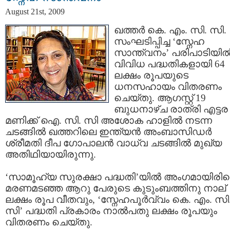
August 21st, 2009
ഖത്തര്‍ കെ. എം. സി. സി.
സംഘടിപ്പിച്ച ‘സ്നേഹ
സാന്ത്വനം’ പരിപാടിയില്
വിവിധ പദ്ധതികളായി 64
ലക്ഷം രൂപയുടെ
ധനസഹായം വിതരണം
ചെയ്തു. ആഗസ്റ്റ്‌ 19
ബുധനാഴ്ച രാത്രി എട്ടര
മണിക്ക്‌ ഐ. സി. സി അശോക ഹാളില്‍ നടന്ന
ചടങ്ങില്‍ ഖത്തറിലെ ഇന്ത്യന്‍ അംബാസിഡര്‍
ശ്രീമതി ദീപ ഗോപാലന്‍ വാധ്വ ചടങ്ങില്‍ മുഖ്യ
അതിഥിയായിരുന്നു.
‘സാമൂഹ്യ സുരക്ഷാ പദ്ധതി’യില്‍ അംഗമായിരിക
മരണമടഞ്ഞ ആറു പേരുടെ കുടുംബത്തിനു നാല്
ലക്ഷം രൂപ വീതവും, ‘സ്നേഹപൂര്‍വ്വം കെ. എം. സി
സി’ പദ്ധതി പ്രകാരം നാല്‍‌പതു ലക്ഷം രൂപയും
വിതരണം ചെയ്തു.