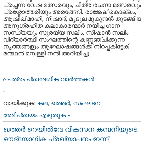
പ്രച്ഛന്ന വേഷ മത്സരവും, ചിത്ര രചനാ മത്സരവും
പ്രശ്നോത്തരിയും അരങ്ങേറി. രാജേഷ് കൊല്ലം,
ആഷിഖ് മാഹി, നിഷാദ്, മൃദുല മുകുന്ദന്‍ തുടങ്ങി
അനുഗ്രഹീത കലാകാരന്മാര്‍ നയിച്ച ഗാന
സന്ധ്യയും സുരയ്യ സലീം, സീഷാന്‍ സലീം
വിദ്യാര്‍ത്ഥി സംഘത്തിന്റെ കണ്ണഞ്ചിക്കുന്ന
നൃത്തങ്ങളും ആഘോഷങ്ങള്‍ക്ക് നിറപ്പകിട്ടേകി.
മന്മഥന്‍ മമ്പള്ളി നന്ദി അറിയിച്ചു.
e പത്രം പ്രാദേശിക വാര്‍ത്തകള്‍
-
വായിക്കുക:
കല
,
ഖത്തര്‍
,
സംഘടന
അഭിപ്രായം എഴുതുക »
ഖത്തര്‍ റെയില്‍വേ വികസന കമ്പനിയുടെ
ഔദ്യോഗിക പ്രഖ്യാപനം ഇന്ന്