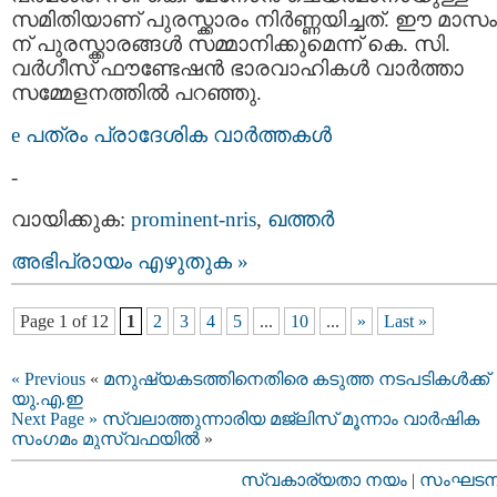
സമിതിയാണ് പുരസ്ക്കാരം നിര്‍ണ്ണയിച്ചത്. ഈ മാസം
ന് പുരസ്ക്കാരങ്ങള്‍ സമ്മാനിക്കുമെന്ന് കെ. സി.
വര്‍ഗീസ് ഫൗണ്ടേഷന്‍ ഭാരവാഹികള്‍ വാര്‍ത്താ
സമ്മേളനത്തില്‍ പറഞ്ഞു.
e പത്രം പ്രാദേശിക വാര്‍ത്തകള്‍
-
വായിക്കുക:
prominent-nris
,
ഖത്തര്‍
അഭിപ്രായം എഴുതുക »
Page 1 of 12
1
2
3
4
5
...
10
...
»
Last »
« Previous
«
മനുഷ്യകടത്തിനെതിരെ കടുത്ത നടപടികള്‍ക്ക്
യു.എ.ഇ
Next Page »
സ്വലാത്തുന്നാരിയ മജ്ലിസ്‌ മൂന്നാം വാര്‍ഷിക
സംഗമം മുസ്വഫയില്‍
»
സ്വകാര്യതാ നയം
|
സംഘടനാ 