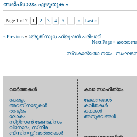
അഭിപ്രായം എഴുതുക »
Page 1 of 7
1
2
3
4
5
...
»
Last »
« Previous
«
ശ്രുതിസുധ ഫ്യൂഷന്‍ പരിപാടി
Next Page »
ഭരതാഞ്
സ്വകാര്യതാ നയം
|
സംഘടനാ 
വാര്‍ത്തകള്‍
കലാ സാഹിത്യം
കേരളം
ലേഖനങ്ങള്‍
അറബിനാടുകള്‍
കവിതകള്‍
രാഷ്ട്രം
കഥകള്‍
ലോകം
അനുഭവങ്ങള്‍
സിറ്റിസണ്‍ ജേണലിസം
വിനോദം, സിനിമ
ബിസിനസ്സ് വാര്‍ത്തകള്‍