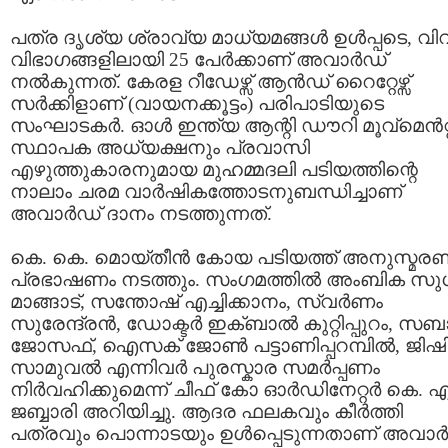
പത്ര ദൃശ്യ ശ്രാവ്യ മാധ്യമങ്ങള്‍ ഉള്‍പ്പടെ, വി
വിഭാഗങ്ങളിലായി 25 പേര്‍ക്കാണ്‌ അവാര്‍ഡ്‌
നല്‍കുന്നത്‌. കേരള റീഡേഴ്സ്‌ ആന്‍ഡ്‌ റൈറ്റേഴ്സ്‌
സര്‍ക്കിളാണ്‌ (വായനക്കൂട്ടം) പരിപാടിയുടെ
സംഘാടകര്‍. ഓള്‍ ഇന്ത്യ ആന്റി ഡൗറി മൂവ്മെന്‍റ്റ
സ്ഥാപക അധ്യക്ഷനും പ്രവാസി
എഴുത്തുകാരനുമായ മുഹമ്മദലി പടിയത്തിന്റെ
നാലാം ചരമ വാര്‍ഷികത്തോടനുബന്ധിച്ചാണ്‌
അവാര്‍ഡ് ദാനം നടത്തുന്നത്.
കെ. കെ. മൊയ്തീന്‍ കോയ പടിയത്ത് അനുസ്മര
പ്രഭാഷണം നടത്തും. സംഗമത്തില്‍ അംബിക സുധ
മാങ്ങാട്, സന്തോഷ്‌ എച്ചിക്കാനം, സ്വര്‍ണം
സുരേന്ദ്രന്‍, ഡോക്ടര്‍ ഇക്ബാല്‍ കുറ്റിപ്പുറം, സബ
ജോസഫ്‌, ഐസക് ജോണ്‍ പട്ടാണിപ്പറമ്പില്‍, ജിഷ
സാമുവല്‍ എന്നിവര്‍ പുരസ്കാര സമര്‍പ്പണം
നിര്‍വഹിക്കുമെന്ന് ചീഫ്‌ കോ ഓര്‍ഡിനേറ്റര്‍ കെ. എ
ജബ്ബാരി അറിയിച്ചു. ആദര ഫലകവും കീര്‍ത്തി
പത്രവും പൊന്നാടയും ഉള്‍പ്പെടുന്നതാണ് അവാര്‍