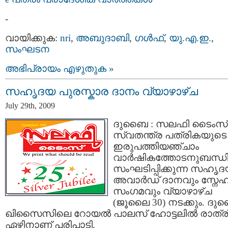
-
വായിക്കുക:
nri
,
അബുദാബി
,
ഗള്‍ഫ്‌
,
യു.എ.ഇ.
,
സംഘടന
അഭിപ്രായം എഴുതുക »
സഹൃദയ പുരസ്കാര ദാനം വ്യാഴാഴ്ച
July 29th, 2009
ദുബൈ : സലഫി ടൈംസ്‌
സ്വതന്ത്ര പത്രികയുടെ
ഇരുപത്തിയഞ്ചാം
വാര്‍ഷികത്തോടനുബന്ധിച്
സംഘടിപ്പിക്കുന്ന സഹൃ
അവാര്‍ഡ്‌ ദാനവും സ്നേ
സംഗമവും വ്യാഴാഴ്ച
(ജൂലൈ 30) നടക്കും. ദ
ഖിസൈസിലെ റോയല്‍ പാലസ്‌ ഹോട്ടലില്‍ രാത്ര
ഏഴിനാണ്‌ പരിപാടി.