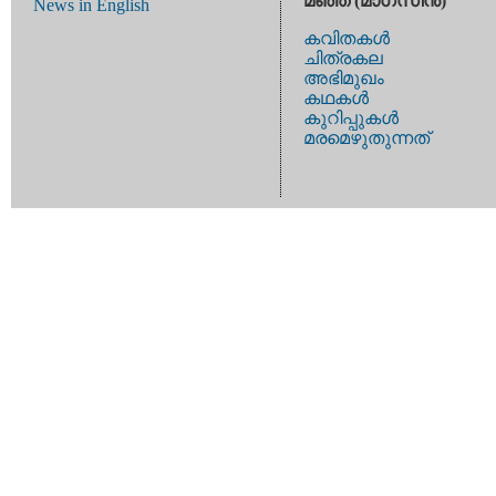
മഞ്ഞ (മാഗസിന്‍)
News in English
കവിതകള്‍
ചിത്രകല
അഭിമുഖം
കഥകള്‍
കുറിപ്പുകള്‍
മരമെഴുതുന്നത്