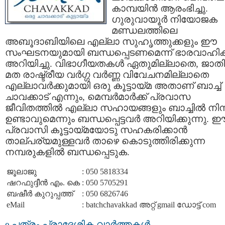
കാമ്പയിന്‍ ആരംഭിച്ചു.
ഗുരുവായൂര്‍ നിയോജക
മണ്ഡലത്തിലെ
അബൂദാബിയിലെ എല്ലാ സുഹൃത്തുക്കളും ഈ
സംഘടനയുമായി ബന്ധപ്പെടണമെന്ന് ഭാരവാഹിക
അറിയിച്ചു. വിഭാഗീയതകള്‍ ഏതുമില്ലാതെ, ജാതി
മത രാഷ്ട്രീയ വര്‍ഗ്ഗ വര്‍ണ്ണ വിവേചനമില്ലാതെ
എല്ലാവര്‍ക്കുമായി ഒരു കൂട്ടായ്മ അതാണ് ബാച്ച്
ചാവക്കാട് എന്നും, മെമ്പര്‍മാര്‍ക്ക് പ്രവാസ
ജീവിതത്തില്‍ എല്ലാ സഹായങ്ങളും ബാച്ചില്‍ നിന്
ഉണ്ടാവുമെന്നും ബന്ധപ്പെട്ടവര്‍ അറിയിക്കുന്നു. 
പ്രവാസി കൂട്ടായ്മയോടു സഹകരിക്കാന്‍
താല്പര്യമുള്ളവര്‍ താഴെ കൊടുത്തിരിക്കുന്ന
നമ്പരുകളില്‍ ബന്ധപ്പെടുക.
ജൂലാജു
:
050 5818334
ഷറഫുദ്ദീന്‍ എം. കെ
:
050 5705291
ബഷീര്‍ കുറുപ്പത്ത്
:
050 6826746
eMail
:
batchchavakkad അറ്റ് gmail ഡോട്ട് com
e പത്രം പ്രാദേശിക വാര്‍ത്തകള്‍