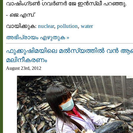
വാഷിംഗ്ടൺ ഗവർണർ ജേ ഇൻസ്ലീ പറഞ്ഞു.
-
ജെ.എസ്.
വായിക്കുക:
nuclear
,
pollution
,
water
അഭിപ്രായം എഴുതുക »
ഫുക്കുഷിമയിലെ മൽസ്യത്തിൽ വൻ 
മലിനീകരണം
August 23rd, 2012