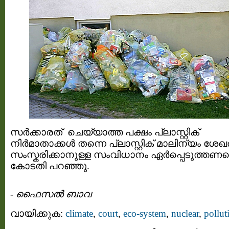
സര്‍ക്കാരത് ചെയ്യാത്ത പക്ഷം പ്ലാസ്റ്റിക്‌
നിര്‍മാതാക്കള്‍ തന്നെ പ്ലാസ്റ്റിക്‌ മാലിന്യം ശേഖരിച
സംസ്കരിക്കാനുള്ള സംവിധാനം ഏര്‍പ്പെടുത്തണമെ
കോടതി പറഞ്ഞു.
അണു
-
ഫൈസല്‍ ബാവ
ബോംബിനെക്കാള്‍
വിനാശ
കാരിയായ
വായിക്കുക:
climate
,
court
,
eco-system
,
nuclear
,
pollut