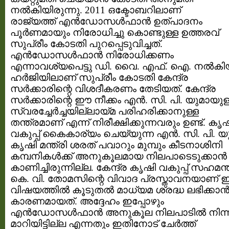
നല്‍കിയിരുന്നു. 2011 ഒക്ടോബറിലാണ്
രാജ്യത്ത്‌ എന്‍ഡോസള്‍ഫാന്‍ ഉത്പാദനം
പൂര്‍ണമായും നിരോധിച്ചു കൊണ്ടുള്ള ഉത്തരവ്‌
സുപ്രീം കോടതി പുറപ്പെടുവിച്ചത്‌.
എന്‍ഡോസള്‍ഫാന്‍ നിരോധിക്കണം
എന്നാവശ്യപെട്ടു ഡി. വൈ. എഫ്. ഐ. നല്‍കി
ഹര്‍ജിയിലാണ് സുപ്രീം കോടതി കേന്ദ്ര
സര്‍ക്കാരിന്റെ വിശദീകരണം തേടിയത്‌. കേന്ദ്ര
സര്‍ക്കാരിന്റെ ഈ നീക്കം എൻ. സി. പി. യുമായുള
സ്വരച്ചേര്‍ച്ചയില്ലായ്മ പരിഹരിക്കാനുള്ള
തന്ത്രമാണ് എന്ന് നിരീക്ഷിക്കുന്നവരും ഉണ്ട്. കൃ
വകുപ്പ് കൈകാര്യം ചെയ്യുന്ന എൻ. സി. പി. യ
കൃഷി മന്ത്രി ശരത്‌ പവാറും മുമ്പും കീടനാശിനി
കമ്പനികള്‍ക്ക് അനുകൂലമായ നിലപാടെടുക്കാന്‍ 
കാണിച്ചിരുന്നില്ല. കേന്ദ്ര കൃഷി വകുപ്പ്‌ സഹമന്ത
കെ. വി. തോമസിന്റെ വിവാദ പ്രസ്താവനയാണ്
വിഷയത്തില്‍ കൂടുതല്‍ മാധ്യമ ശ്രദ്ധ ലഭിക്കാന്
കാരണമായത്. അദ്ദേഹം ഇപ്പോഴും
എന്‍ഡോസള്‍ഫാന്‍ അനുകൂല നിലപാടില്‍ നിന്ന
മാറിയിട്ടില്ല എന്നതും ഇതിനോട് ചേര്‍ത്ത്‌