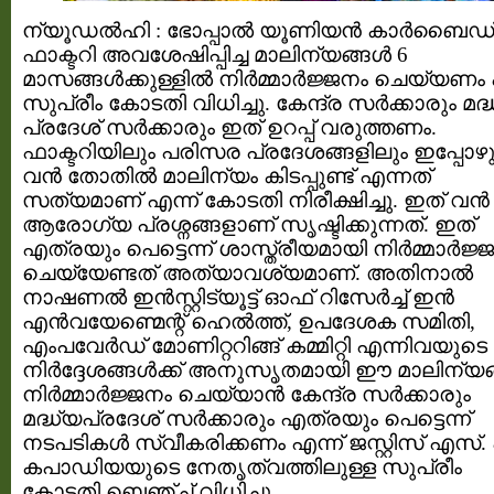
ന്യൂഡൽഹി : ഭോപ്പാൽ യൂണിയൻ കാർബൈഡ
ഫാക്ടറി അവശേഷിപ്പിച്ച മാലിന്യങ്ങൾ 6
മാസങ്ങൾക്കുള്ളിൽ നിർമ്മാർജ്ജനം ചെയ്യണം 
സുപ്രീം കോടതി വിധിച്ചു. കേന്ദ്ര സർക്കാരും മദ്
പ്രദേശ് സർക്കാരും ഇത് ഉറപ്പ് വരുത്തണം.
ഫാക്ടറിയിലും പരിസര പ്രദേശങ്ങളിലും ഇപ്പോഴു
വൻ തോതിൽ മാലിന്യം കിടപ്പുണ്ട് എന്നത്
സത്യമാണ് എന്ന് കോടതി നിരീക്ഷിച്ചു. ഇത് വൻ
ആരോഗ്യ പ്രശ്നങ്ങളാണ് സൃഷ്ടിക്കുന്നത്. ഇത്
എത്രയും പെട്ടെന്ന് ശാസ്ത്രീയമായി നിർമ്മാർജ്
ചെയ്യേണ്ടത് അത്യാവശ്യമാണ്. അതിനാൽ
നാഷണൽ ഇൻസ്റ്റിട്യൂട്ട് ഓഫ് റിസേർച്ച് ഇൻ
എൻവയേണ്മെന്റ് ഹെൽത്ത്, ഉപദേശക സമിതി,
എംപവേർഡ് മോണിറ്ററിങ്ങ് കമ്മിറ്റി എന്നിവയുടെ
നിർദ്ദേശങ്ങൾക്ക് അനുസൃതമായി ഈ മാലിന്യ
നിർമ്മാർജ്ജനം ചെയ്യാൻ കേന്ദ്ര സർക്കാരും
മദ്ധ്യപ്രദേശ് സർക്കാരും എത്രയും പെട്ടെന്ന്
നടപടികൾ സ്വീകരിക്കണം എന്ന് ജസ്റ്റിസ് എസ്. എ
കപാഡിയയുടെ നേതൃത്വത്തിലുള്ള സുപ്രീം
കോടതി ബെഞ്ച് വിധിച്ചു.