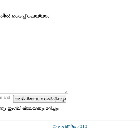
ല്‍ ടൈപ്പ് ചെയ്യാം.
m and
നും ഇംഗ്ലീഷിലേയ്ക്കും മറിച്ചും
© e പത്രം 2010