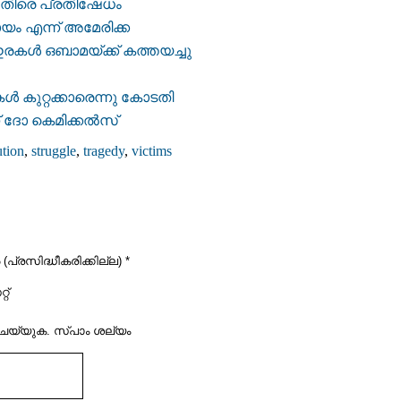
തിരെ പ്രതിഷേധം
യം എന്ന് അമേരിക്ക
 ഇരകള്‍ ഒബാമയ്ക്ക് കത്തയച്ചു
ള്‍ കുറ്റക്കാരെന്നു കോടതി
് ദോ കെമിക്കല്‍സ്‌
ution
,
struggle
,
tragedy
,
victims
പ്രസിദ്ധീകരിക്കില്ല) *
റ്
‌ ചെയ്യുക. സ്പാം ശല്യം