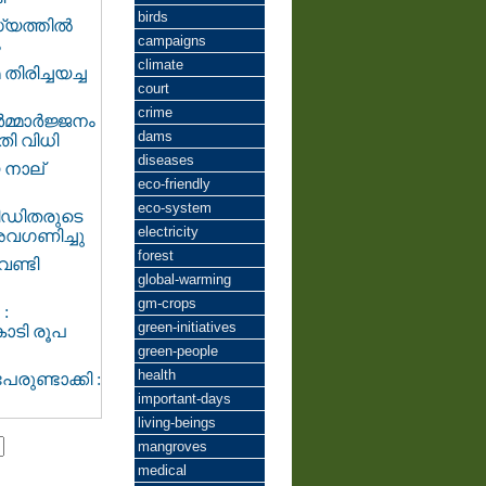
birds
്യത്തിൽ
campaigns
ം
climate
തിരിച്ചയച്ച
court
crime
ർമ്മാർജ്ജനം
dams
ി വിധി
diseases
 നാല്
eco-friendly
eco-system
ീഡിതരുടെ
electricity
അവഗണിച്ചു
forest
ണ്ടി
global-warming
gm-crops
‍
green-initiatives
കോടി രൂപ
green-people
health
രുണ്ടാക്കി :
important-days
living-beings
mangroves
medical