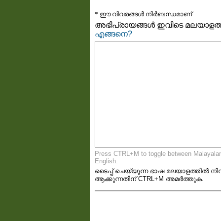
* ഈ വിവരങ്ങള്‍ നിര്‍ബന്ധമാണ്
അഭിപ്രായങ്ങള്‍ ഇവിടെ മലയാളത്തി
എങ്ങനെ?
Press CTRL+M to toggle between Malayala
English.
ടൈപ്പ്‌ ചെയ്യുന്ന ഭാഷ മലയാളത്തില്‍ നിന്
ആക്കുന്നതിന് CTRL+M അമര്‍ത്തുക.