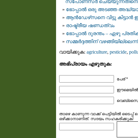
സ്പോണ്സര്‍ ചെയ്യുന്നതിനെ
ഭോപ്പാല്‍ ഒരു അടഞ്ഞ അദ്ധ്യാ
ആന്‍ഡേഴ്‌സനെ വിട്ടു കിട്ടാന്‍
രാഷ്ട്രീയ ഷണ്ഡത്വം
ഭോപ്പാല്‍ ദുരന്തം – ഏഴു പ്രതിക
സമ്മര്‍ദ്ദത്തിന് വഴങ്ങിയില്ലെന്ന
വായിക്കുക:
agriculture
,
pesticide
,
poll
അഭിപ്രായം എഴുതുക:
പേര് *
ഈമെയില്‍ (
വെബ്സൈറ്
താഴെ കാണുന്ന വാക്ക് പെട്ടിയില്‍ ടൈപ്പ്
ഒഴിക്കാനാണിത്. സദയം സഹകരിക്കുക!