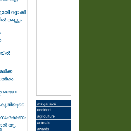
ി റദ്ദാക്കി
തിൽ കണ്ണും
ൽ
ന
ബിൽ
രിക്ക
നെതിരെ
രെ ജൈവ
a-sujanapal
രകൃതിയുടെ
accident
agriculture
തട സംരക്ഷണം
animals
ന്‍ യു.
awards
ി