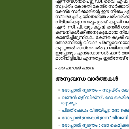
എന്നാവശ്യപെട്ടു ഡി. വൈ. എഫ്.
സുപ്രീം കോടതി കേന്ദ്ര സര്‍ക്കാര
കേന്ദ്ര സര്‍ക്കാരിന്റെ ഈ നീക്കം 
സ്വരച്ചേര്‍ച്ചയില്ലായ്മ പരിഹരിക്
നിരീക്ഷിക്കുന്നവരും ഉണ്ട്. കൃഷി
എൻ. സി. പി. യും കൃഷി മന്ത്രി ശര
കമ്പനികള്‍ക്ക് അനുകൂലമായ നിലപാ
കാണിച്ചിരുന്നില്ല. കേന്ദ്ര കൃഷി വക
തോമസിന്റെ വിവാദ പ്രസ്താവനയ
കൂടുതല്‍ മാധ്യമ ശ്രദ്ധ ലഭിക്കാ
ഇപ്പോഴും എന്‍ഡോസള്‍ഫാന്‍ അനു
മാറിയിട്ടില്ല എന്നതും ഇതിനോട് ചേ
-
ഫൈസല്‍ ബാവ
അനുബന്ധ വാര്‍ത്തകള്‍
ഭോപ്പാല്‍ ദുരന്തം – സുപ്രീം ക
ലണ്ടന്‍ ഒളിമ്പിക്സ്‌ : ദോ കെ
തുടരും
പ്രതിഷേധം വിജയിച്ചു; ദോ കെമിക
ഭോപ്പാല്‍ ഇരകള്‍ ഇന്ന് തീവണ്ട
ഭോപ്പാല്‍ ദുരന്തം : ദോ കെമിക്കല്