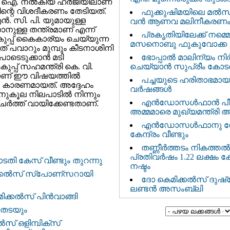
 ഐ. നല്‍കിയ ഹര്‍ജിയിലാണ്
ിന്റെ വിശദീകരണം തേടിയത്‌.
ഫുക്കുഷിമയിലെ മൽസ
എൻ. സി. പി. യുമായുള്ള
വൻ ആണവ മലിനീകരണ
കാനുള്ള തന്ത്രമാണ് എന്ന്
പ്രകൃതിയിലേക്ക് നമ്മെ 
 വകുപ്പ് കൈകാര്യം ചെയ്യുന്ന
മസനൊബു ഫുകുവോക്ക
ത്‌ പവാറും മുമ്പും കീടനാശിനി
ടെടുക്കാന്‍ മടി
ഭോപ്പാൽ മാലിന്യം നി
ുപ്പ്‌ സഹമന്ത്രി കെ. വി.
ചെയ്യാൻ സുപ്രീം കോടത
ാണ് ഈ വിഷയത്തില്‍
പച്ചയുടെ ഹരിതാഭമായ
ന്‍ കാരണമായത്. അദ്ദേഹം
വര്‍ഷങ്ങള്‍
കൂല നിലപാടില്‍ നിന്നും
എന്‍ഡോസള്‍ഫാന്‍ പ
ര്‍ത്ത്‌ വായിക്കേണ്ടതാണ്.
അമ്മമാരെ മുഖ്യമന്ത്രി 
എന്‍ഡോസള്‍ഫാനു വേ
കേന്ദ്രം വീണ്ടും
തണ്ണീര്‍ത്തടം നികത്തൽ :
പ്രതിവര്‍ഷം 1.22 ലക്ഷം 
ോടതി കേസ്‌ വീണ്ടും തുറന്നു
നഷ്ടം
മിക്കല്‍സ്‌ സ്പോണ്സറായി
ദോ കെമിക്കൽസ് ദുഷ്പേ
ലണ്ടൻ അസംബ്ലി
്കല്‍സ്‌ പിന്‍വാങ്ങി
ി തടയും
‍സ്‌ ഒളിമ്പിക്സ്‌