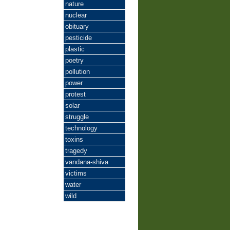
nature
nuclear
obituary
pesticide
plastic
poetry
pollution
power
protest
solar
struggle
technology
toxins
tragedy
vandana-shiva
victims
water
wild