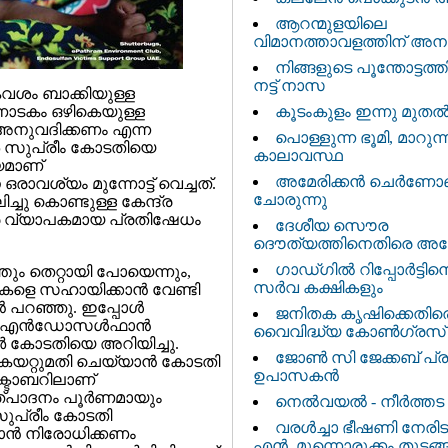
ആറന്മുളയിലെ
വിമാനത്താവളത്തിന്‌ അനുമത
നിങ്ങളുടെ പൂന്തോട്ടത്
നട്ട് നാസ
വശം ബാക്കിയുള്ള
ണാടകം ഒഴികെയുള്ള
കൂടംകുളം ഇന്നു മുത
ന്‍ അനുവദിക്കണം എന്ന
പൊള്ളുന്ന ഭൂമി, മാറുന്
്‍ സുപ്രീം കോടതിയെ
കാലാവസ്ഥ
ലയമാണ്
അമേരിക്കൻ ചെർണോ
ാവശ്യം മുന്നോട്ട് വെച്ചത്.
ചോരുന്നു
ചു കൊണ്ടുള്ള കേന്ദ്ര
രെ വ്യാപകമായ പ്രതിഷേധം
ദേശീയ സൌര
ദൌത്യത്തിനെതിരെ അമേ
ഗാഡ്ഗില്‍ റിപ്പോര്‍ട്ടി
‍ത്തും തെറ്റായി പോയെന്നും,
സര്‍വ കക്ഷികളും
ളെ സഹായിക്കാന്‍ വേണ്ടി
‍ പറഞ്ഞു. ഇപ്പോള്‍
ജനിതക കൃഷിക്കെതി
ണ്‍ എന്‍ഡോസള്‍ഫാന്‍
വൈവിദ്ധ്യ കോൺഗ്രസ്
ദകര്‍ കോടതിയെ അറിയിച്ചു.
ജോണ്‍ സി ജേക്കബ് പ്
കയറ്റുമതി ചെയ്യാന്‍ കോടതി
ഉപാസകന്‍
ക്ടോബറിലാണ്
ത്പാദനം പൂര്‍ണമായും
നെല്‍വയൽ ‍- നീര്‍ത്
 സുപ്രീം കോടതി
വരള്‍ച്ചാ ഭീഷണി നേരിടാ
ാന്‍ നിരോധിക്കണം
എൻ. മുന്നൊരുക്കം തുടങ്ങ