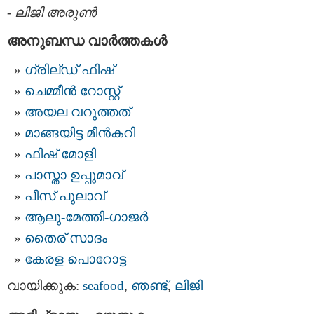
-
ലിജി അരുണ്‍
അനുബന്ധ വാര്‍ത്തകള്‍
ഗ്രില്ഡ് ഫിഷ്‌
ചെമ്മീന്‍ റോസ്റ്റ്
അയല വറുത്തത്
മാങ്ങയിട്ട മീന്‍കറി
ഫിഷ്‌ മോളി
പാസ്താ ഉപ്പുമാവ്
പീസ്‌ പുലാവ്
ആലു-മേത്തി-ഗാജര്‍
തൈര് സാദം
കേരള പൊറോട്ട
വായിക്കുക:
seafood
,
ഞണ്ട്
,
ലിജി