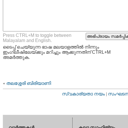
Press CTRL+M to toggle between
Malayalam and English.
ടൈപ്പ്‌ ചെയ്യുന്ന ഭാഷ മലയാളത്തില്‍ നിന്നും
ഇംഗ്ലീഷിലേയ്ക്കും മറിച്ചും ആക്കുന്നതിന് CTRL+M
അമര്‍ത്തുക.
«
തലശ്ശേരി ബിരിയാണി
സ്വകാര്യതാ നയം
|
സംഘടനാ 
വാര്‍ത്തകള്‍
കലാ സാഹിത്യം