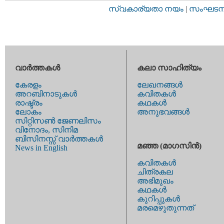
സ്വകാര്യതാ നയം
|
സംഘടനാ 
വാര്‍ത്തകള്‍
കലാ സാഹിത്യം
കേരളം
ലേഖനങ്ങള്‍
അറബിനാടുകള്‍
കവിതകള്‍
രാഷ്ട്രം
കഥകള്‍
ലോകം
അനുഭവങ്ങള്‍
സിറ്റിസണ്‍ ജേണലിസം
വിനോദം, സിനിമ
ബിസിനസ്സ് വാര്‍ത്തകള്‍
മഞ്ഞ (മാഗസിന്‍)
News in English
കവിതകള്‍
ചിത്രകല
അഭിമുഖം
കഥകള്‍
കുറിപ്പുകള്‍
മരമെഴുതുന്നത്