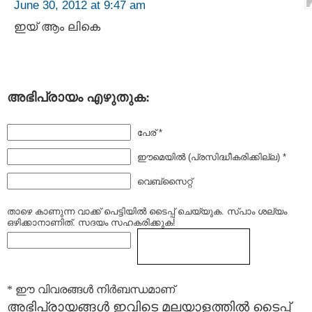
June 30, 2012 at 9:47 am
ഇയ് ആം ലികെ
അഭിപ്രായം എഴുതുക:
പേര് *
ഈമെയില്‍ (പ്രസിദ്ധീകരിക്കില്ല) *
വെബ്സൈറ്റ്
താഴെ കാണുന്ന വാക്ക് പെട്ടിയില്‍ ടൈപ്പ്‌ ചെയ്യുക. സ്പാം ശല്യം
ഒഴിക്കാനാണിത്. സദയം സഹകരിക്കുക!
* ഈ വിവരങ്ങള്‍ നിര്‍ബന്ധമാണ്
അഭിപ്രായങ്ങള്‍ ഇവിടെ മലയാളത്തില്‍ ടൈപ്പ്