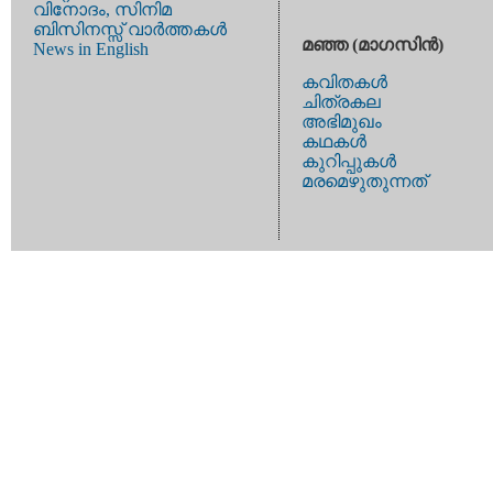
വിനോദം, സിനിമ
ബിസിനസ്സ് വാര്‍ത്തകള്‍
മഞ്ഞ (മാഗസിന്‍)
News in English
കവിതകള്‍
ചിത്രകല
അഭിമുഖം
കഥകള്‍
കുറിപ്പുകള്‍
മരമെഴുതുന്നത്