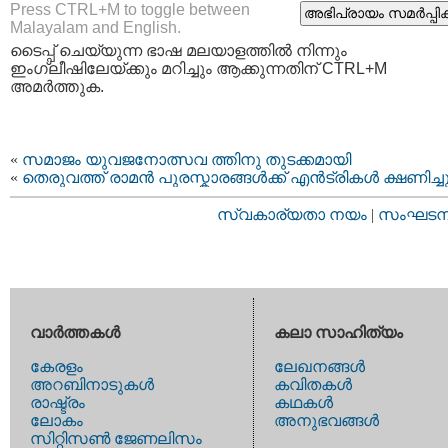
Press CTRL+M to toggle between
Malayalam and English.
ടൈപ്പ്‌ ചെയ്യുന്ന ഭാഷ മലയാളത്തില്‍ നിന്നും
ഇംഗ്ലീഷിലേയ്ക്കും മറിച്ചും ആക്കുന്നതിന് CTRL+M
അമര്‍ത്തുക.
«
സമാജം യുവജനോത്സവ ത്തിനു തുടക്കമായി
«
തെരുവത്ത് രാമന്‍ പുരസ്കാരങ്ങള്‍ക്ക് എന്‍‌ട്രികള്‍ ക്ഷണിച്ച
സ്വകാര്യതാ നയം
|
സംഘടനാ 
വാര്‍ത്തകള്‍
കലാ സാഹിത്യം
കേരളം
ലേഖനങ്ങള്‍
അറബിനാടുകള്‍
കവിതകള്‍
രാഷ്ട്രം
കഥകള്‍
ലോകം
അനുഭവങ്ങള്‍
സിറ്റിസണ്‍ ജേണലിസം