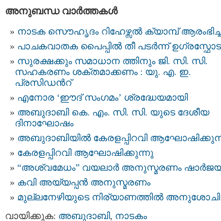
അനുബന്ധ വാര്‍ത്തകള്‍
നാടക സൌഹൃദം റിഹേഴ്സല്‍ ക്യാമ്പ്‌ ആരംഭിച്ച
പാചകവാതക പൈപ്പില്‍ തീ പടര്‍ന്ന്‍ ഉഗ്രസ്ഫോ
സുരക്ഷക്കും സമാധാന ത്തിനും ജി. സി. സി.
സഹകരണം ശക്തമാക്കണം : യു. എ. ഇ.
പ്രസിഡന്‍റ്
എനോര ‘ഈദ് സംഗമം’ ശ്രദ്ധേയമായി
അബുദാബി കെ. എം. സി. സി. യുടെ ദേശീയ
ദിനാഘോഷം
അബുദാബിയില്‍ കേരളപ്പിറവി ആഘോഷിക്കുന്
കേരളപ്പിറവി ആഘോഷിക്കുന്നു
“അശ്വമേധം” വയലാര്‍ അനുസ്മരണം ഷാര്‍ജയി
കവി അയ്യപ്പന്‍ അനുസ്മരണം
മുല്ലനേഴിയുടെ നിര്യാണത്തില്‍ അനുശോചിച്
വായിക്കുക:
അബുദാബി
,
നാടകം