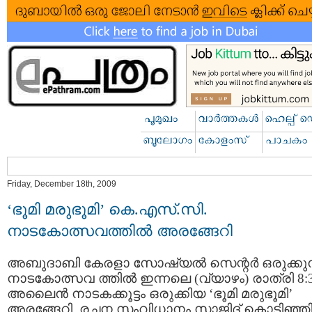
Friday, December 18th, 2009
‘ഭൂമി മരുഭൂമി’ കെ.എസ്.സി.
നാടകോത്സവത്തില്‍ അരങ്ങേറി
അബുദാബി കേരളാ സോഷ്യല്‍ സെന്റര്‍ ഒരുക്കുന
നാടകോത്സവ ത്തില്‍ ഇന്നലെ (വ്യാഴം) രാത്രി 8:
അലൈന്‍ നാടകക്കൂട്ടം ഒരുക്കിയ ‘ഭൂമി മരുഭൂമി’
അരങ്ങേറി. രചന സംവിധാനം സാജിദ് കൊടിഞ്ഞി