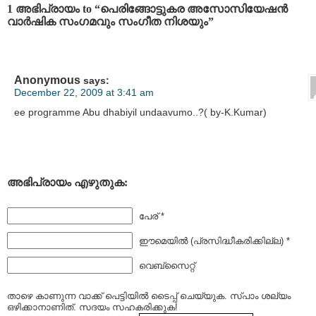
1 അഭിപ്രായം to “പെരിങ്ങോട്ടുകര അസോസിയേഷന്‍
വാര്‍ഷിക സംഗമവും സംഗീത നിശയും”
Anonymous
says:
December 22, 2009 at 3:41 am
ee programme Abu dhabiyil undaavumo..?( by-K.Kumar)
അഭിപ്രായം എഴുതുക:
പേര് *
ഈമെയില്‍ (പ്രസിദ്ധീകരിക്കില്ല) *
വെബ്സൈറ്റ്
താഴെ കാണുന്ന വാക്ക് പെട്ടിയില്‍ ടൈപ്പ്‌ ചെയ്യുക. സ്പാം ശല്യം
ഒഴിക്കാനാണിത്. സദയം സഹകരിക്കുക!