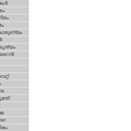
ികള്‍
കം
ീതം
മം
കാരുണ്യം
‍
റകൃത്യം
ൈന്‍
്റ്‌
ം
ma
മതി
t
‍ജ
her
ികം