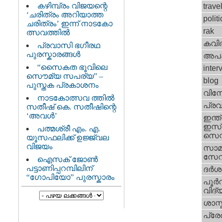
കഴിമ്പ്രം വിജയന്റെ
trave
‘ചരിത്രം അറിയാത്ത
politi
ചരിത്രം’ ഇന്ന് നാടകോ
rak
ത്സവത്തില്‍
കവി
പ്രവാസി ഭഗീരഥ
പുരസ്കാരങ്ങള്‍
അപ
“സൈകത ഭൂവിലെ
inter
സൌമ്യ സപര്യ” –
blog
പുസ്തക പ്രകാശനം
വിന
നാടകോത്സവ ത്തില്‍
പ്ര
സതീഷ്‌ കെ. സതീഷിന്റെ
‘അവള്‍’
ഇന്ത്
ഇസ്
പത്മശ്രീ എം. എ.
സെന്റ
യൂസഫലിക്ക് ഉജ്ജ്വല
വിജയം
സാമ
സേ
ഐസക് ജോണ്‍
പട്ടാണിപ്പറമ്പിലിന്
ദര്‍
“ഗോപിയോ” പുരസ്കാരം
പൂര്‍
വിദ്യ
ശാസ്
പ്ര