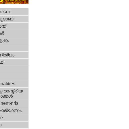
ഘടന
ദാബി
യ്‌
്‍
എ.ഇ.
ിത്യം
്‌
i
nalities
 രാഷ്ട്രീയ
ക്കള്‍
nent-nris
യാഭ്യാസം
re
h