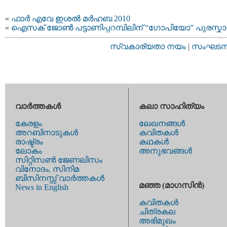
«
ഫാര്‍ എവേ ഇശല്‍ മര്‍ഹബ 2010
«
ഐസക് ജോണ്‍ പട്ടാണിപ്പറമ്പിലിന് “ഗോപിയോ” പുരസ്കാ
സ്വകാര്യതാ നയം
|
സംഘടനാ 
വാര്‍ത്തകള്‍
കലാ സാഹിത്യം
കേരളം
ലേഖനങ്ങള്‍
അറബിനാടുകള്‍
കവിതകള്‍
രാഷ്ട്രം
കഥകള്‍
ലോകം
അനുഭവങ്ങള്‍
സിറ്റിസണ്‍ ജേണലിസം
വിനോദം, സിനിമ
ബിസിനസ്സ് വാര്‍ത്തകള്‍
മഞ്ഞ (മാഗസിന്‍)
News in English
കവിതകള്‍
ചിത്രകല
അഭിമുഖം