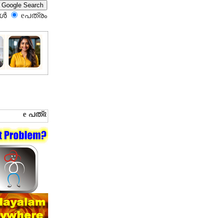
്‍
eപത്രം‍