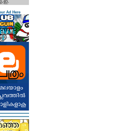
എ.ഇ.
our Ad Here