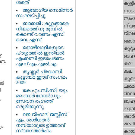
ശരത്
കുട്ട
ആരോഗ്യ സെമിനാര്‍
നാട
സംഘടിപ്പിച്ചു
സംഗ
ബാബരി : കുറ്റക്കാരെ
നിയ
നിയമത്തിനു മുമ്പില്‍
ജീവ
കൊണ്ട് വരണം എസ്.
വൈ. എസ്.
ഒമാന്
തൊഴിലാളികളുടെ
കുറ്
പ്രശ്നത്തില്‍ ഇന്ത്യന്‍
ബഹറ
്
എംബസി ഇടപെടണം
ജന.
കല
എന്ന് എം.എല്‍.എ.
കല
തൃശ്ശൂര്‍ പ്രവാസി
കൂട്ടായ്മ ഈദ് സംഗമം
കുവൈറ
2009
്‍
ചരമ
ു
കെ.എം.സി.സി. യും
cine
മലബാര്‍ ഗോള്‍ഡും
ം
സേവന രംഗത്ത്
ബഹു
ഒരുമിക്കുന്നു
expa
ലൗ ജിഹാദ്: ജസ്റ്റീസ്
ഷാര്
എം. ശശിധരന്‍
weat
നമ്പ്യാരുടെ ഉത്തരവ്
ം
സ്വാഗതാര്‍ഹം
കായ