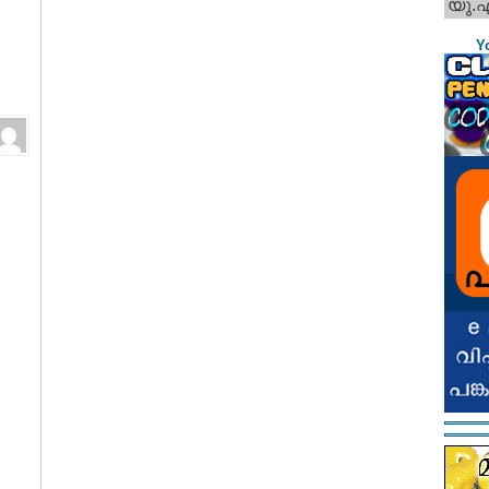
യു.
Y