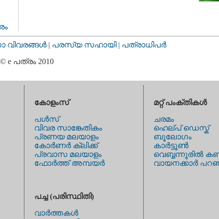
രം
വിവരങ്ങള്‍
|
പരസ്യ സഹായി |
പത്രാധിപര്‍
© e പത്രം 2010
കോളംസ്
മറ്റ് പംക്തികള്‍
പള്‍സ്
ചരമം
വിവര സാങ്കേതികം
ഹെല്പ് ഡെസ്ക്
പ്രണയ മലയാളം
ബൂലോഗം
കോര്‍ണര്‍ ക്ലിക്ക്
കാര്‍ട്ടൂണ്‍
പ്രവാസ മലയാളം
വെബ്ബന്നൂരില്‍ കണ
ഫോര്‍ത്ത് അമ്പയര്‍
വായനക്കാര്‍ പറഞ
പച്ച (പരിസ്ഥിതി)
വാര്‍ത്തകള്‍