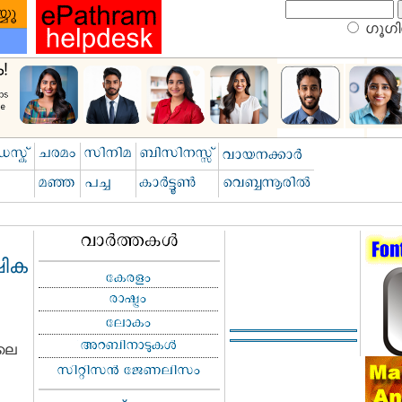
ഗൂഗിള
ഷിക
ിലെ