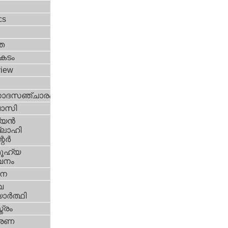
l
cs
ത
കടം
view
ോദസഞ്ചാരം
വാസി
യന്‍
ലാഹി
ര്‍
ൂഹ്യ
വനം
ശന
വ
ാര്‍ത്ഥി
ത്രം
േരണ