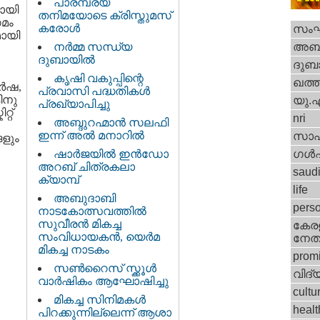
പാരമ്പര്യ
മായി
തനിമയോടെ ക്രിസ്തുമസ്
ഗമം
കരോള്‍
സം
ായി
നര്‍മ്മ സന്ധ്യ
അബു
ദുബായില്‍
ദുബാ
കൃഷി വകുപ്പിന്റെ
ഖത്തര
്‍ഷ,
പ്രവാസി പദ്ധതികള്‍
ടിനു
യു.
പ്രഖ്യാപിച്ചു
്റ്
nri
അബ്ദുറഹ്മാന്‍ സലഫി
ഇന്ന് അല്‍ മനാറില്‍
സാഹ
ങളും
ഷാര്‍ജയില്‍ ഇന്‍ഡോ
ഗള്‍ഫ
അറബ് ചിത്രകലാ
saud
ക്യാമ്പ്
life
അബുദാബി
perso
നാടകോത്സവത്തില്‍
സുവീരന്‍ മികച്ച
കേരള
സംവിധായകന്‍, യെര്‍മ
നേതാ
മികച്ച നാടകം
promi
സണ്‍‌റൈസ് സ്ക്കൂള്‍
വിദ്
വാര്‍ഷികം ആഘോഷിച്ചു
cultu
മികച്ച സിനിമകള്‍
healt
പിറക്കുന്നില്ലെന്ന് ആശാ