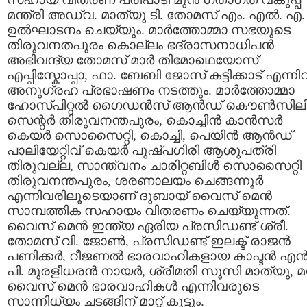
മന്ത്രി അഡ്വ. മാത്യു ടി. തോമസ് എം. എല്‍. എ.
ഉല്‍ഘാടനം ചെയ്യും. മാര്‍ത്തോമ്മാ സഭയുടെ
തിരുവനതപുരം കൊല്ലം ഭദ്രാസനാധിപന്‍
അഭിവന്ദ്യ തോമസ് മാര്‍ തിമോഥെയോസ്
എപ്പിസ്കോപ്പാ, ഫാ. ബേബി ജോസ് കട്ടിക്കാട് എന്നിവ
അനുഗ്രഹ പ്രഭാഷണം നടത്തും. മാര്‍ത്തോമ്മാ
ഹോസ്പിറ്റല്‍ ഗൈഡന്‍സ് ആന്‍ഡ് കൌണ്‍സിലി
സെന്റര്‍ തിരുവനന്തപുരം, കൊച്ചിന്‍ കാന്‍സര്‍
കെയര്‍ സൊസൈറ്റി, കൊച്ചി, പെയിന്‍ ആന്‍ഡ്
പാലിയേറ്റിവ് കെയര്‍ പുഷ്പഗിരി ആശുപത്രി
തിരുവല്ല, സാന്ത്വനം ചാരിറ്റബിള്‍ സൊസൈറ്റി
തിരുവനന്തപുരം, ശരണാലയം ചെങ്ങന്നൂര്‍
എന്നിവരിലൂടെയാണ് ദുബായ് വൈസ് മെന്‍
സാമ്പത്തിക സഹായം വിതരണം ചെയ്യുന്നത്.
വൈസ് മെന്‍ ഇന്ത്യ ഏരിയ പ്രസിഡണ്ട് ശ്രീ.
തോമസ് വി. ജോണ്‍, പ്രസിഡണ്ട് ഇലക്ട് രാജന്‍
പണിക്കര്‍, റീജണല്‍ ഭാരവാഹികളായ കാപ്ടന്‍ എന്‍
പി. മുരളീധരന്‍ നായര്‍, ശ്രീമതി സൂസി മാത്യു, മറ്റ
വൈസ് മെന്‍ ഭാരവാഹികള്‍ എന്നിവരുടെ
സാന്നിധ്യം ചടങ്ങിന് മാറ്റ് കൂട്ടും.