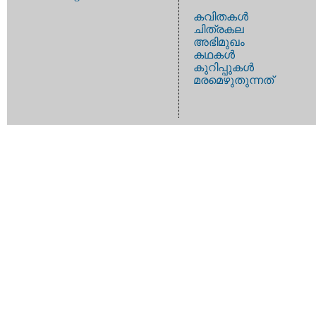
കവിതകള്‍
ചിത്രകല
അഭിമുഖം
കഥകള്‍
കുറിപ്പുകള്‍
മരമെഴുതുന്നത്