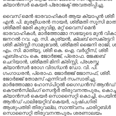
ക്യാന്‍സര്‍ കെയര്‍ പ്രോജക്ട് അവതരിപ്പിച്ചു.
വൈസ് മെന്‍ ഭാരവാഹികള്‍ ആയ ക്യാപ്ടന്‍ ശ്രീ
എന്‍. പി. മുരളീധരന്‍ നായര്‍, ശ്രീമതി സൂസി മാത
ശ്രീമതി മേരി കുരുവിള, മറ്റ് വൈസ് മെന്‍
ഭാരവാഹികള്‍, മാര്‍ത്തോമ്മാ സഭയുടെ മുന്‍ വിക
ജനറല്‍ റവ. എ. സി. കുര്യന്‍, ക്ലബ് സെക്രട്ടറി
ശ്രീ ക്രിസ്റ്റീ സാമുവേല്‍, ശ്രീമതി ജൈനി രാജി, ശ
എം. സി. മാത്യു, ശ്രീ കെ. ഐ. വര്‍ഗ്ഗീസ്, ശ്രീ
എബ്രഹാം കെ. ജോര്‍ജ്ജ്, പ്രൊഫ. ജേക്കബ്
ചെറിയാന്‍, ശ്രീമതി മിനി ക്രിസ്റ്റി, പ്രശസ്ത
ക്യാന്‍സര്‍ രോഗ വിദഗ്ധന്‍ ഡോ. വി. പി.
ഗംഗാധരന്‍, പ്രൊഫ. ജോര്‍ജ്ജ് ജോസഫ്, ശ്രീ.
ജോര്‍ജ്ജ് തോമസ് എന്നിവര്‍ സംസാരിച്ചു.
മാര്‍ത്തോമ്മാ ഹോസ്പിറ്റല്‍ ഗൈഡന്‍സ് ആന്‍ഡ്
കൌണ്‍സിലിംഗ് സെന്റര്‍ തിരുവനന്തപുരം, കൊച്ചി
ക്യാന്‍സര്‍ കെയര്‍ സൊസൈറ്റി കൊച്ചി, പെയിന്
ആന്‍ഡ് പാലിയേറ്റിവ് കെയര്‍, പുഷ്പഗിരി
ആശുപത്രി തിരുവല്ല, സാന്ത്വനം ചാരിറ്റബ്‌ള്‍
സൊസൈറ്റി തിരുവനന്തപുരം ശരണാലയം