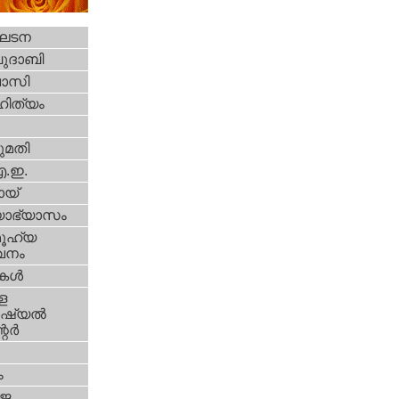
ഘടന
ദാബി
വാസി
ിത്യം
മതി
എ.ഇ.
യ്‌
യാഭ്യാസം
ൂഹ്യ
വനം
ികള്‍
ള
്യല്‍
ര്‍
ം
‍ജ