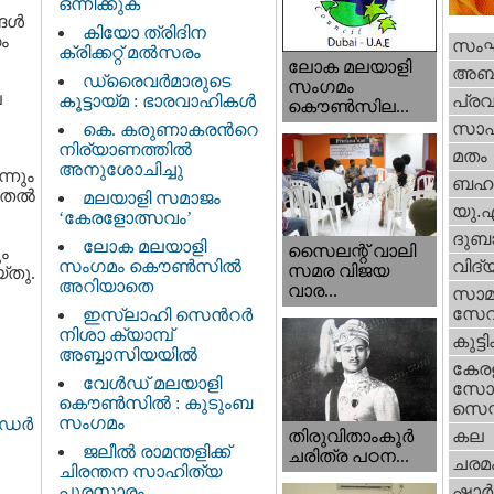
ഒന്നിക്കുക
ള്‍
കിയോ ത്രിദിന
ം
സം
ക്രിക്കറ്റ്‌ മല്‍സരം
ലോക മലയാളി
അബു
ഡ്രൈവര്‍മാരുടെ
സംഗമം
ല
കൂട്ടായ്മ : ഭാരവാഹികള്‍
പ്ര
കൌണ്‍സില...
സാഹ
കെ. കരുണാകരന്‍റെ
നിര്യാണത്തില്‍
മതം
അനുശോചിച്ചു
്നും
ബഹു
തല്‍
മലയാളി സമാജം
യു.
‘കേരളോത്സവം’
ദുബാ
ലോക മലയാളി
സൈലന്റ് വാലി
ം
സംഗമം കൌണ്‍സില്‍
വിദ്
സമര വിജയ
്തു.
അറിയാതെ
വാര...
സാമ
സേ
ഇസ്ലാഹി സെന്‍റര്‍
നിശാ ക്യാമ്പ്
കുട്ട
അബ്ബാസിയയില്‍
കേര
വേള്‍ഡ് മലയാളി
സോഷ
കൌണ്‍സില്‍ : കുടുംബ
സെന്റ
സംഗമം
ഡര്‍
തിരുവിതാംകൂര്‍
കല
ജലീല്‍ രാമന്തളിക്ക്
ചരിത്ര പഠന...
ചരമ
ചിരന്തന സാഹിത്യ
പുരസ്കാരം
ഷാര്