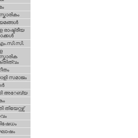
മം
്കാരികം
യമങ്ങള്‍
 രാഷ്ട്രീയ
ക്കള്‍
എം.സി.സി.
ള
്കാരിക
്തിത്വം
ീതം
ാളി സമാജം
്‍
ി അറേബ്യ
കം
 തിയേറ്റഴ്സ്
സവം
തിഷേധം
ോഷം