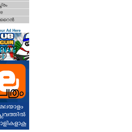
ത്രം
re
ൈന്‍
our Ad Here