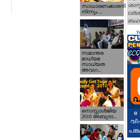
ശാസ്
സാധാരണക്കാരനില്‍
നിന്നും ...
cultu
ബഹറ
Y
സമാന്തര
മാധ്യമ
സാധ്യത
അവഗ...
നൊസ്റ്റാള്‍ജിയ
2010 അബുദാ...