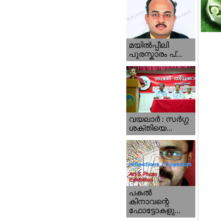
മയില്‍പ്പീലി
പുരസ്കാരം പ്...
വയലാര്‍ : സര്‍ഗ്ഗ
ശക്തിയെ...
പകല്‍
കിനാവന്റെ
ഫോട്ടോകളു...