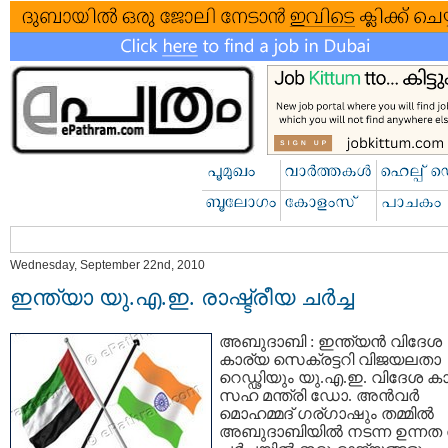
Wednesday, September 22nd, 2010
ഇന്ത്യാ യു.എ.ഇ. രാഷ്ട്രീയ ചര്‍ച്ച
അബുദാബി : ഇന്ത്യന്‍ വിദേശ
കാര്യ സെക്രട്ടറി വിജയലതാ
റെഡ്ഢിയും യു.എ.ഇ. വിദേശ ക
സഹ മന്ത്രി ഡോ. അന്‍വര്‍
മൊഹമ്മദ്‌ ഗര്ഗാഷും തമ്മില്‍
അബുദാബിയില്‍ നടന്ന ഉന്നത