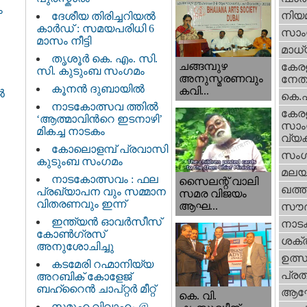
ം
നിയ
ദേശീയ തിരിച്ചറിയല്‍
കാര്‍ഡ്‌ : സമയപരിധി 6
സാംസ
മാസം നീട്ടി
മാധ്
തൃശൂര്‍ കെ. എം. സി.
ചങ്ങമ്പുഴ
കേരള
സി. കുടുംബ സംഗമം
അനുസ്മരണവും
നേതാ
കൂനന്‍ ദുബായില്‍
കവി...
‍
കെ.
നാടകോത്സവ ത്തില്‍
കേര
‘ആത്മാവിന്‍റെ ഇടനാഴി’
സാംസ
മികച്ച നാടകം
വ്യക
കോലൊളമ്പ് പ്രവാസി
സംഗ
കുടുംബ സംഗമം
മലയ
നാടകോത്സവം : ഫല
സൈലന്റ് വാലി
ഖത്തര
പ്രഖ്യാപന വും സമ്മാന
സമര വിജയം
വിതരണവും ഇന്ന്
ആഘ...
സൗദ
ഇന്ത്യന്‍ ഓവര്‍സീസ്
നാട
കോണ്‍ഗ്രസ്‌
ശക്തി
അനുശോചിച്ചു
ഉത്
കടമേരി റഹ്മാനിയ്യ
പ്ര
അറബിക് കോളേജ്
ബഹ്‌റൈന്‍ ചാപ്റ്റര്‍ മീറ്റ്‌
ആഘ
കെ. വി.
സമൂഹ വിവാഹം @