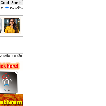
്‍
eപത്രം‍