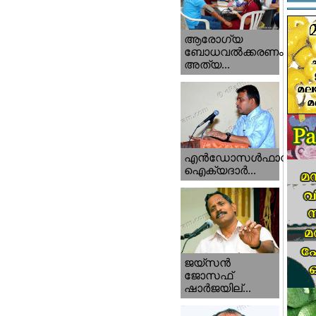
ആരോഗ്യ
ബോധവല്‍ക്കരണം
അത്യ...
എന്‍ഡോസള്‍ഫാന്‍
ഐക്യദാര്‍...
ജയ്സന്‍
ജോസഫ്‌
ഷാര്‍ജയില്...