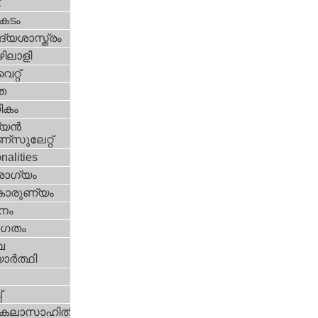
t
കടം
്യശാസ്ത്രം
ിലാളി
്റ്‌
ത
ികം
യന്‍
സുലേറ്റ്
nalities
ോഗ്യം
കാരുണ്യം
നം
ഗതം
വ
ാര്‍ത്ഥി
i
‌
കലാസാഹിതി