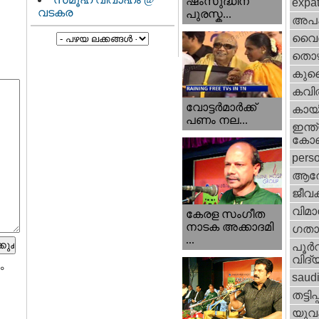
ഷംസുദ്ധീന്
expa
വടകര
പുരസ്ക...
അപ
വൈദ
തൊഴ
കുവൈറ
കവി
വോട്ടര്‍മാര്‍ക്ക്‌
കായ
പണം നല...
ഇന്ത്
കോണ്
perso
ആര
ജീവ
വിമാ
കേരള സംഗീത
നാടക അക്കാദമി
ഗതാ
...
പൂര്‍
വിദ്യ
ം
saud
തട്ടിപ്പ്
യുവ