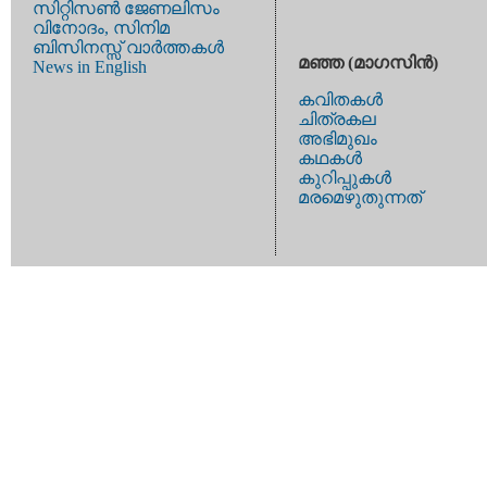
സിറ്റിസണ്‍ ജേണലിസം
വിനോദം, സിനിമ
ബിസിനസ്സ് വാര്‍ത്തകള്‍
മഞ്ഞ (മാഗസിന്‍)
News in English
കവിതകള്‍
ചിത്രകല
അഭിമുഖം
കഥകള്‍
കുറിപ്പുകള്‍
മരമെഴുതുന്നത്