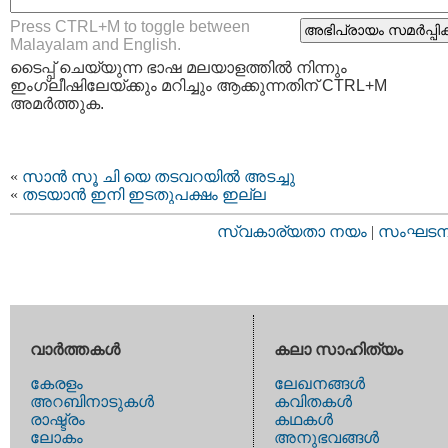
Press CTRL+M to toggle between
Malayalam and English.
ടൈപ്പ്‌ ചെയ്യുന്ന ഭാഷ മലയാളത്തില്‍ നിന്നും
ഇംഗ്ലീഷിലേയ്ക്കും മറിച്ചും ആക്കുന്നതിന് CTRL+M
അമര്‍ത്തുക.
«
സാന്‍ സൂ ചി യെ തടവറയില്‍ അടച്ചു
«
തടയാന്‍ ഇനി ഇടതുപക്ഷം ഇല്ല
സ്വകാര്യതാ നയം
|
സംഘടനാ 
വാര്‍ത്തകള്‍
കലാ സാഹിത്യം
കേരളം
ലേഖനങ്ങള്‍
അറബിനാടുകള്‍
കവിതകള്‍
രാഷ്ട്രം
കഥകള്‍
ലോകം
അനുഭവങ്ങള്‍