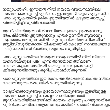
ന്യൂഡൽഹി : ഇന്ത്യൻ നീതി ന്യായ വ്യവസ്ഥയിലെ
അഴിമതിയെക്കുറിച്ച് എൻ. സി. ഇ. ആർ. ടി. യുടെ എട്ടാം ക്ലാസ
പാഠ പുസ്തകത്തിൽ ഉൾപ്പെടുത്തിയതിൽ കടുത്ത അതൃപ്തി
പ്രകടിപ്പിച്ച് സുപ്രീം കോടതി.
ജുഡീഷ്യറിയുടെ വിശ്വാസ്യത കളങ്കപ്പെടുത്തുവാനും
അപകീർത്തിപ്പെടുത്തുവാനും എത്ര ഉന്നതർ ആയാലും
ആരെയും അനുവദിക്കില്ല എന്നും വ്യക്തമാക്കിയ ചീഫ്
ജസ്റ്റിസ് സൂര്യകാന്ത്, വിഷയത്തിൽ കോടതി സ്വമേധയാ (
motu) നടപടി സ്വീകരിക്കും എന്നും സൂചിപ്പിച്ചു.
പാഠ പുസ്തകത്തിലെ ‘നമ്മുടെ സമൂഹത്തിൽ നീതി ന്യായ
വ്യവസ്ഥയുടെ പങ്ക്’ എന്ന അദ്ധ്യായ ത്തിലാണ്
കോടതികളിലെ അഴിമതി യെയും കേസുകൾ കെട്ടി
ക്കിടക്കുന്നതിനെയും കുറിച്ച് പരാമർശിക്കുന്നത്.
പാഠ പുസ്തകത്തിലെ ഈ ഭാഗം, അഭിഭാഷകൻ കപിൽ സി
കോടതിയുടെ ശ്രദ്ധയിൽ പെടുത്തിയിരുന്നു.
രാഷ്ട്രീയക്കാരുടെയും ഉദ്യോഗസ്ഥരുടെയും ഇടയിലുള്ള
അഴിമതിയെക്കുറിച്ച് നിശബ്ദത പാലിക്കുമ്പോൾ
ജുഡീഷ്യറിയിലെ അഴിമതി മാത്രം എടുത്തു പറയുന്നത്
പൂർവ്വമായ നീക്കം ആണെന്നും കപിൽ സിബൽ വിമർശിച്ചു.