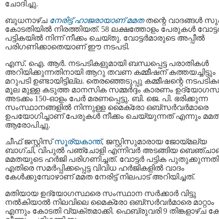
ചോദിച്ചു.
ബുധനാഴ്ച
നേരിട്ട് ഹാജരായാണ് മമത
തന്റെ വാദങ്ങൾ സുപ
കോടതിയിൽ നിരത്തിയത്. 58 ലക്ഷത്തോളം പേരുകൾ വോട്ട
പട്ടികയിൽ നിന്ന് നീക്കം ചെയ്തു. വോട്ടർമാരുടെ അപ്പീൽ
പരിഗണിക്കാതെയാണ് ഈ നടപടി.
എസ്‌. ഐ. ആർ. നടപടികളുമായി ബന്ധപ്പെട്ട പരാതികൾ
അറിയിക്കുന്നതിനായി ആറു തവണ കമ്മീഷന്‌ കത്തയച്ചിട്ടും
മറുപടി ഉണ്ടായിട്ടില്ല. തെരഞ്ഞെടുപ്പു കമ്മീഷന്റെ നടപടി
മൂല മുള്ള കടുത്ത മാനസിക സമ്മർദ്ദം കാരണം ഉദ്യോഗസ
അടക്കം 150-ഓളം പേർ മരണപ്പെട്ടു. ബി. ജെ. പി. ഭരിക്കുന്ന
സംസ്ഥാനങ്ങളിൽ നിന്നുള്ള മൈക്രോ ഒബ്‌സർവർമാരെ
ഉപയോഗിച്ചാണ് പേരുകൾ നീക്കം ചെയ്യുന്നത് എന്നും മമ
ആരോപിച്ചു.
ചീഫ് ജസ്റ്റിസ്
സൂര്യകാന്ത്
, ജസ്റ്റിസുമാരായ ജോയ്മല്യ
ബാഗ്ചി, വിപുൽ പഞ്ചോളി എന്നിവർ അടങ്ങിയ ബെഞ്ചാ
മമതയുടെ ഹർജി പരിഗണിച്ചത്. വോട്ടർ പട്ടിക പുതുക്കുന്നതി
എതിരെ സമർപ്പിക്കപ്പെട്ട വിവിധ ഹർജികളിൽ വാദം
കേൾക്കുമ്പോഴാണ് മമത നേരിട്ട് നിലപാട് അറിയിച്ചത്.
മതിയായ ഉദ്യോഗസ്ഥരെ സംസ്ഥാന സർക്കാർ വിട്ടു
നൽകിയാൽ നിലവിലെ മൈക്രോ ഒബ്‌സർവർമാരെ മാറ്റാം
എന്നും കോടതി വ്യക്തമാക്കി. ഫെബ്രുവരി 9 തിങ്കളാഴ്ച ക