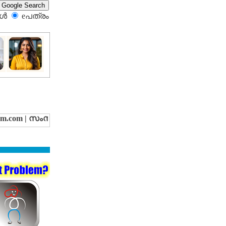
്‍
eപത്രം‍