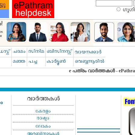
ഗൂഗിള
ം