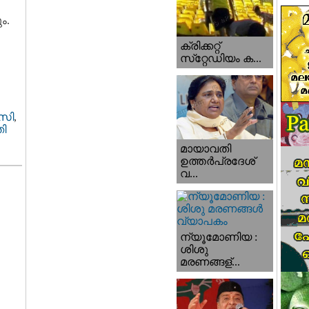
ം.
ക്രിക്കറ്റ്
സ്‌റ്റേഡിയം ക...
സി
,
ി
മായാവതി
ഉത്തര്‍പ്രദേശ്‌
വ...
ന്യൂമോണിയ :
ശിശു
മരണങ്ങള്...