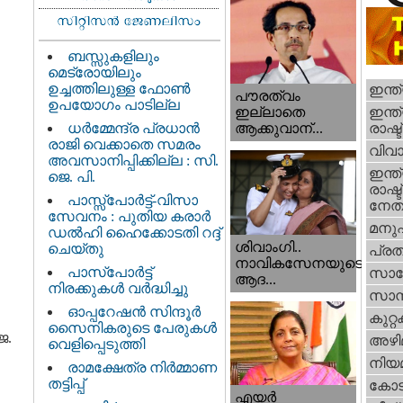
ബസ്സുകളിലും
മെട്രോയിലും
ഉച്ചത്തിലുള്ള ഫോൺ
ഇന്ത
പൗരത്വം
ഉപയോഗം പാടില്ല
ഇന്ത്
ഇല്ലാതെ
ധര്‍മ്മേന്ദ്ര പ്രധാൻ
രാഷ്ട
ആക്കുവാന്...
രാജി വെക്കാതെ സമരം
വിവാ
അവസാനിപ്പിക്കില്ല : സി.
ഇന്ത്
ജെ. പി.
രാഷ്ട
പാസ്സ്പോർട്ട്-വിസാ
നേതാ
സേവനം : പുതിയ കരാർ
മനു
ഡൽഹി ഹൈക്കോടതി റദ്ദ്
ശിവാംഗി..
ചെയ്തു
പ്ര
നാവികസേനയുടെ
പാസ്‌പോർട്ട്
സാങ്
ആദ...
നിരക്കുകൾ വർദ്ധിച്ചു
സാമ്
ഓപ്പറേഷൻ സിന്ദൂർ
കുറ്
സൈനികരുടെ പേരുകൾ
െ.
അഴി
വെളിപ്പെടുത്തി
നിയ
രാമക്ഷേത്ര നിർമ്മാണ
തട്ടിപ്പ്
കോട
എയര്‍