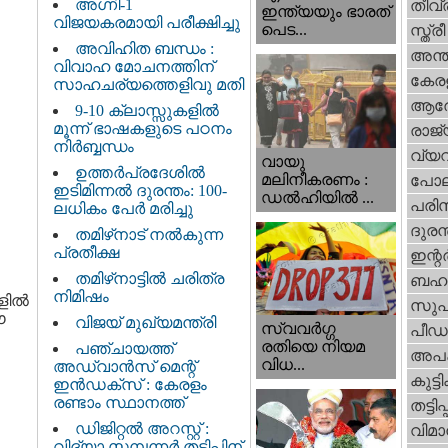
അഗ്നി-1
തീവ്
ഇന്ത്യയും ഭാരത്
വിജയകരമായി പരീക്ഷിച്ചു
പെട...
സ്ത്രീ
അവിഹിത ബന്ധം :
അന്ത
വിവാഹ മോചനത്തിന്
കേര
സാഹചര്യത്തെളിവു മതി
ആര
9-10 ക്ലാസ്സുകളിൽ
മൂന്ന് ഭാഷകളുടെ പഠനം
രാജ്
നിർബ്ബന്ധം
വ്യ
വായു
ഉത്തർപ്രദേശിൽ
മലിനീകരണം :
പോല
ഇടിമിന്നൽ ദുരന്തം: 100-
ഡൽഹിയിൽ ...
പരിസ
ലധികം പേർ മരിച്ചു
ദുരന
തമിഴ്‌നാട് നൽകുന്ന
പ്രതീക്ഷ
ഇന്റര്
തമിഴ്‌നാട്ടില്‍ ചരിത്ര
ബഹു
നിമിഷം
ങളിൽ
സുപ
ഈ
വിജയ് മുഖ്യമന്ത്രി
സ്വവര്‍ഗ്ഗ
പീഡ
രതിയെ നിയമ
പഞ്ചായത്ത്
അപ
വിധ...
അഡ്വാൻസ് മെന്റ്
കുട്ട
ഇൻഡക്സ് : കേരളം
രണ്ടാം സ്ഥാനത്ത്
തട്ടിപ്പ്
ഡിജിറ്റൽ അറസ്റ്റ് :
വിമാ
വിദ്യാ സമ്പന്നർ തട്ടിപ്പിന്‌