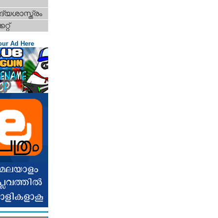
്യശാസ്ത്രം
റ്റ്‌
our Ad Here