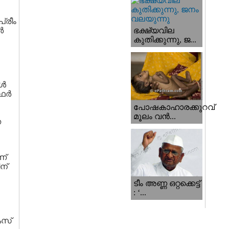
്രീം
ർ
ഭക്ഷ്യവില
കുതിക്കുന്നു, ജ...
കൾ
്ഥർ
പോഷകാഹാരക്കുറവ്
മൂലം വന്‍...
ത
ണ്
ന്
ടീം അണ്ണ ഒറ്റക്കെട്ട്
: ‘...
േസ്