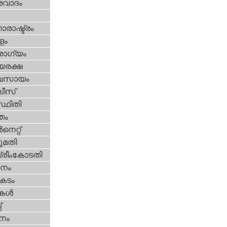
രവാദം
ാരാഷ്ട്രം
ളം
ോഗ്യം
യരക്ഷ
വസായം
ീസ്‌
്ഥിതി
്തം
‍നെറ്റ്‌
മതി
്രീംകോടതി
നം
കടം
ികള്‍
‌
നം