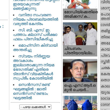
വിദ്
ഇരയാകുന്നത്‌
ശാസ്
ഞെട്ടിക്കുന്നു
മോഡിയ്ക്കെതിരെ
പോല
വനിതാ സംവരണ
അമിക്കസ് ക...
അതി
നിയമം പ്രാബല്യത്തിൽ
വരുത്തി കേന്ദ്രം
covi
 :
സി. ബി. എസ്. ഇ.
തമിഴ്ന
പത്താം ക്ലാസ് പരീക്ഷാ
തിരഞ
ഫലം പ്രസിദ്ധീകരിച്ചു
അമേര
മൊഹ്‌സിന കിദ്വായി
ചിദംബരം
കായ
അന്തരിച്ചു
പ്രതിയായില്ല...
പ്ര
സ്വയം നിർണ്ണയ
അവകാശം
സ്ത്
ഇല്ലാതാക്കുന്ന നിയമ
ചരമ
ഭേദഗതിക്ക് എതിരെ
ട്രാൻസ് വ്യക്തികൾ
കേരള
സുപ്രീം കോടതിയിൽ
തൊഴ
സെന്‍സസ് രണ്ട്
ഐ.എസ്.ആര്‍.ഒ
കാല
ഘട്ടങ്ങളിൽ : ജാതി
മുന്‍ ചെയര്‍...
യുദ്
സെന്‍സസ് രണ്ടാം
ഘട്ടത്തിൽ
socia
coron