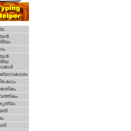
്യ
യന്‍
്രീയം
ദം
യന്‍
്രീയ
ക്കള്‍
ഷ്യാവകാശം
തിഷേധം
കേതികം
പത്തികം
റകൃത്യം
മതി
മം
തി