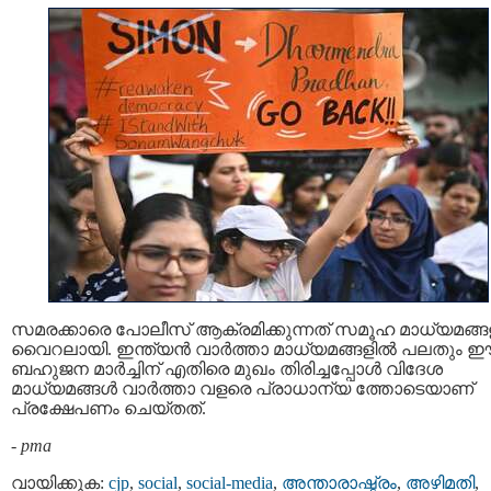
സമരക്കാരെ പോലീസ് ആക്രമിക്കുന്നത് സമൂഹ മാധ്യമങ്
വൈറലായി. ഇന്ത്യൻ വാർത്താ മാധ്യമങ്ങളിൽ പലതും 
ബഹുജന മാർച്ചിന് എതിരെ മുഖം തിരിച്ചപ്പോൾ വിദേശ
മാധ്യമങ്ങൾ വാർത്താ വളരെ പ്രാധാന്യ ത്തോടെയാണ്
പ്രക്ഷേപണം ചെയ്തത്.
-
pma
വായിക്കുക:
cjp
,
social
,
social-media
,
അന്താരാഷ്ട്രം
,
അഴിമതി
,