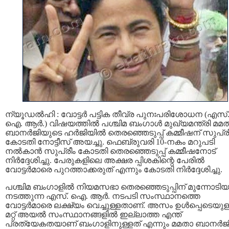
ന്യ‍ൂഡൽഹി : വോട്ടർ പട്ടിക തീവ്ര പുനഃപരിശോധന (എസ്‌
ഐ. ആർ.) വിഷയത്തിൽ പശ്ചിമ ബംഗാൾ മുഖ്യമന്ത്രി മമ
ബാനർജിയുടെ ഹർജിയിൽ തെരഞ്ഞെടുപ്പ്‌ കമ്മീഷന്‌ സുപ്ര
കോടതി നോട്ടീസ് അയച്ചു. ഫെബ്രുവരി 10-നകം മറുപടി
നൽകാൻ സുപ്രീം കോടതി തെരഞ്ഞെടുപ്പ് കമ്മീഷനോട്
നിർദ്ദേശിച്ചു. പേരുകളിലെ അക്ഷര പ്പിശകിന്റെ പേരിൽ
വോട്ടർമാരെ പുറത്താക്കരുത് എന്നും കോടതി നിർദ്ദേശിച്ചു.
പശ്ചിമ ബംഗാളിൽ നിയമസഭാ തെരഞ്ഞെടുപ്പിന് മുന്നോടിയ
നടത്തുന്ന എസ്‌. ഐ. ആർ. നടപടി സംസ്ഥാനത്തെ
വോട്ടർമാരെ ലക്ഷ്യം വെച്ചുള്ളതാണ്‌. അസം ഉൾപ്പെടെയുള
മറ്റ് അയൽ സംസ്ഥാനങ്ങളിൽ ഇല്ലാത്ത എന്ത്
പ്രത്യേകതയാണ് ബംഗാളിനുള്ളത് എന്നും മമതാ ബാനർജ