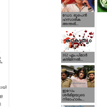
ഡോ. ഭൂപെന്‍
ഹസാരിക
അന്തരി...
.
162 എം.പിമാര്‍
ത
ക്രിമിനല്‍...
ീം
ായി
ഇറോം
ശര്‍മിളയുടെ
്ള
നിരാഹാരം...
ി