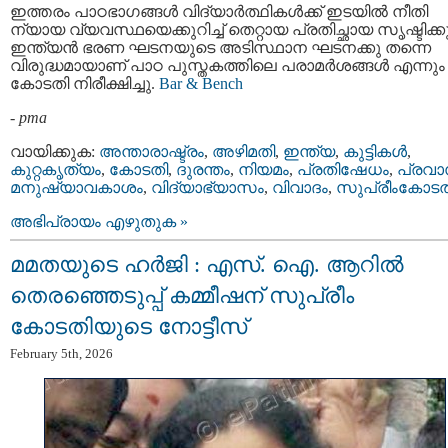
ഇത്തരം പാഠഭാഗങ്ങൾ വിദ്യാർത്ഥികൾക്ക് ഇടയിൽ നീതി
ന്യായ വ്യവസ്ഥയെക്കുറിച്ച് തെറ്റായ പ്രതിച്ഛായ സൃഷ്ടിക്കു
ഇന്ത്യൻ ഭരണ ഘടനയുടെ അടിസ്ഥാന ഘടനക്കു തന്നെ
വിരുദ്ധമായാണ് പാഠ പുസ്തകത്തിലെ പരാമർശങ്ങൾ എന്നും
കോടതി നിരീക്ഷിച്ചു.
Bar & Bench
-
pma
വായിക്കുക:
അന്താരാഷ്ട്രം
,
അഴിമതി
,
ഇന്ത്യ
,
കുട്ടികള്‍
,
കുറ്റകൃത്യം
,
കോടതി
,
ദുരന്തം
,
നിയമം
,
പ്രതിഷേധം
,
പ്രവാ
മനുഷ്യാവകാശം
,
വിദ്യാഭ്യാസം
,
വിവാദം
,
സുപ്രീംകോടത
അഭിപ്രായം എഴുതുക »
മമതയുടെ ഹർജി : എസ്. ഐ. ആറില്‍
തെരഞ്ഞെടുപ്പ്‌ കമ്മീഷന്‌ സുപ്രീം
കോടതിയുടെ നോട്ടീസ്‌
February 5th, 2026