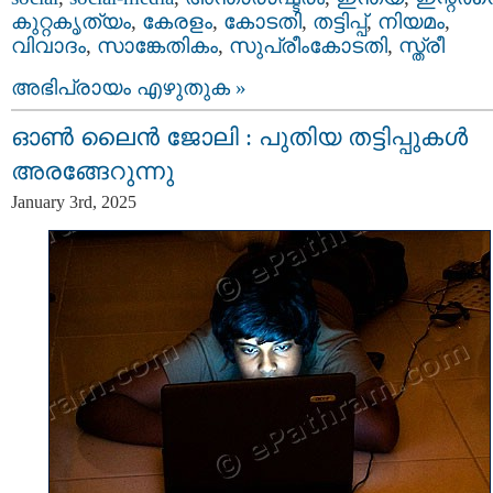
കുറ്റകൃത്യം
,
കേരളം
,
കോടതി
,
തട്ടിപ്പ്‌
,
നിയമം
,
വിവാദം
,
സാങ്കേതികം
,
സുപ്രീംകോടതി
,
സ്ത്രീ
അഭിപ്രായം എഴുതുക »
ഓണ്‍ ലൈന്‍ ജോലി : പുതിയ തട്ടിപ്പുകൾ
അരങ്ങേറുന്നു
January 3rd, 2025