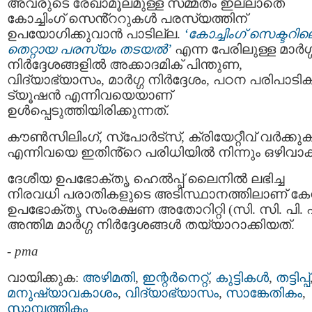
അവരുടെ രേഖാമൂലമുള്ള സമ്മതം ഇല്ലാതെ
കോച്ചിംഗ് സെൻ്ററുകൾ പരസ്യത്തിന്
ഉപയോഗിക്കുവാൻ പാടില്ല.
‘കോച്ചിംഗ് സെക്ടറില
തെറ്റായ പരസ്യം തടയൽ’
എന്ന പേരിലുള്ള മാർഗ്
നിർദ്ദേശങ്ങളിൽ അക്കാദമിക് പിന്തുണ,
വിദ്യാഭ്യാസം, മാർഗ്ഗ നിർദ്ദേശം, പഠന പരിപാടി
ട്യൂഷൻ എന്നിവയെയാണ്
ഉൾപ്പെടുത്തിയിരിക്കുന്നത്.
കൗൺസിലിംഗ്, സ്പോർട്സ്, ക്രിയേറ്റീവ് വർക്ക
എന്നിവയെ ഇതിൻ്റെ പരിധിയിൽ നിന്നും ഒഴിവാക്ക
ദേശീയ ഉപഭോക്തൃ ഹെൽപ്പ് ലൈനിൽ ലഭിച്ച
നിരവധി പരാതികളുടെ അടിസ്ഥാനത്തിലാണ് കേന്
ഉപഭോക്തൃ സംരക്ഷണ അതോറിറ്റി (സി. സി. പി. 
അന്തിമ മാർഗ്ഗ നിർദ്ദേശങ്ങൾ തയ്യാറാക്കിയത്.
-
pma
വായിക്കുക:
അഴിമതി
,
ഇന്റര്‍നെറ്റ്‌
,
കുട്ടികള്‍
,
തട്ടിപ്പ്‌
മനുഷ്യാവകാശം
,
വിദ്യാഭ്യാസം
,
സാങ്കേതികം
,
സാമ്പത്തികം