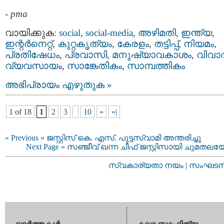
-
pma
വായിക്കുക:
social
,
social-media
,
അഴിമതി
,
ഇന്ത്യ
,
ഇന്റര്‍നെറ്റ്‌
,
കുറ്റകൃത്യം
,
കേരളം
,
തട്ടിപ്പ്‌
,
നിയമം
,
പ്രതിഷേധം
,
പ്രവാസി
,
മനുഷ്യാവകാശം
,
വിവാ
വ്യവസായം
,
സാങ്കേതികം
,
സാമ്പത്തികം
അഭിപ്രായം എഴുതുക »
1 of 18
1
2
3
10
»
»|
« Previous
«
ജസ്റ്റിസ് കെ. എസ്. പുട്ടസ്വാമി അന്തരിച്ചു
Next Page »
സഞ്ജീവ് ഖന്ന ചീഫ് ജസ്റ്റിസായി ചുമതലയേറ
സ്വകാര്യതാ നയം
|
സംഘടനാ 