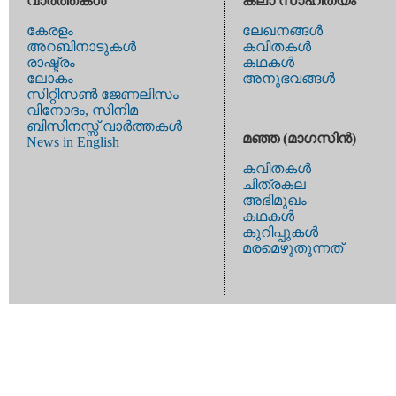
വാര്‍ത്തകള്‍
കലാ സാഹിത്യം
കേരളം
ലേഖനങ്ങള്‍
അറബിനാടുകള്‍
കവിതകള്‍
രാഷ്ട്രം
കഥകള്‍
ലോകം
അനുഭവങ്ങള്‍
സിറ്റിസണ്‍ ജേണലിസം
വിനോദം, സിനിമ
ബിസിനസ്സ് വാര്‍ത്തകള്‍
മഞ്ഞ (മാഗസിന്‍)
News in English
കവിതകള്‍
ചിത്രകല
അഭിമുഖം
കഥകള്‍
കുറിപ്പുകള്‍
മരമെഴുതുന്നത്