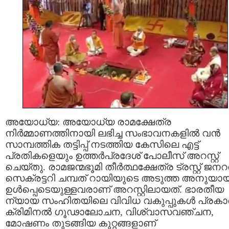
അയോധ്യ: അയോധ്യ രാമക്ഷേത്ര
നിർമ്മാണത്തിനായി ലഭിച്ച സംഭാവനകളിൽ വൻ
സാമ്പത്തിക തട്ടിപ്പ് നടത്തിയ കേസിലെ എട്ട്
പ്രതികളെയും ഉത്തർപ്രദേശ് പോലീസ് അറസ്റ്റ്
ചെയ്തു. രാമജന്മഭൂമി തീർത്ഥക്ഷേത്ര ട്രസ്റ്റ് ജന
സെക്രട്ടറി ചമ്പത് റായിയുടെ അടുത്ത അനുയായ
ഉൾപ്പെടെയുള്ളവരാണ് അറസ്റ്റിലായത്. ഭാരതീയ
ന്യായ സംഹിതയിലെ വിവിധ വകുപ്പുകൾ പ്രകാ
ക്രിമിനൽ ഗൂഢാലോചന, വിശ്വാസവഞ്ചന,
മോഷണം തുടങ്ങിയ കുറ്റങ്ങളാണ്