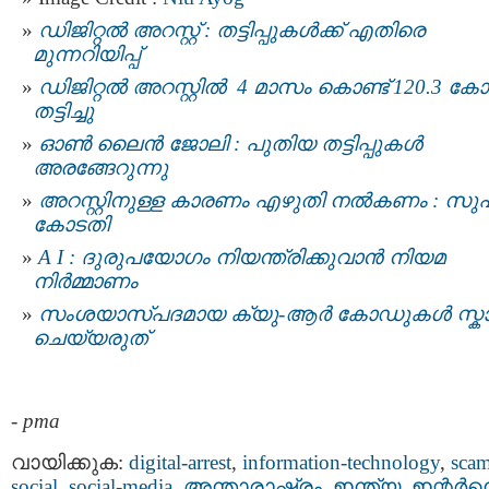
ഡിജിറ്റല്‍ അറസ്റ്റ് : തട്ടിപ്പുകള്‍ക്ക് എതിരെ
മുന്നറിയിപ്പ്
ഡിജിറ്റല്‍ അറസ്റ്റില്‍ 4 മാസം കൊണ്ട് 120.3 കോ
തട്ടിച്ചു
ഓണ്‍ ലൈന്‍ ജോലി : പുതിയ തട്ടിപ്പുകൾ
അരങ്ങേറുന്നു
അറസ്റ്റിനുള്ള കാരണം എഴുതി നൽകണം : സുപ്
കോടതി
A I : ദുരുപയോഗം നിയന്ത്രിക്കുവാൻ നിയമ
നിര്‍മ്മാണം
സംശയാസ്പദമായ ക്യു-ആർ കോഡുകൾ സ്
ചെയ്യരുത്
-
pma
വായിക്കുക:
digital-arrest
,
information-technology
,
sca
social
,
social-media
,
അന്താരാഷ്ട്രം
,
ഇന്ത്യ
,
ഇന്റര്‍നെറ