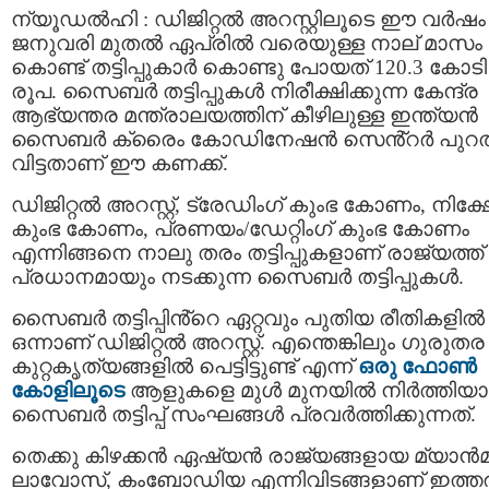
ന്യൂഡല്‍ഹി : ഡിജിറ്റല്‍ അറസ്റ്റിലൂടെ ഈ വര്‍ഷം
ജനുവരി മുതൽ ഏപ്രിൽ വരെയുള്ള നാല് മാസം
കൊണ്ട് തട്ടിപ്പുകാർ കൊണ്ടു പോയത് 120.3 കോടി
രൂപ. സൈബര്‍ തട്ടിപ്പുകള്‍ നിരീക്ഷിക്കുന്ന കേന്ദ്ര
ആഭ്യന്തര മന്ത്രാലയത്തിന് കീഴിലുള്ള ഇന്ത്യന്‍
സൈബര്‍ ക്രൈം കോഡിനേഷന്‍ സെൻ്റര്‍ പുറത
വിട്ടതാണ് ഈ കണക്ക്.
ഡിജിറ്റല്‍ അറസ്റ്റ്, ട്രേഡിംഗ് കുംഭ കോണം, നിക്
കുംഭ കോണം, പ്രണയം/ഡേറ്റിംഗ് കുംഭ കോണം
എന്നിങ്ങനെ നാലു തരം തട്ടിപ്പുകളാണ് രാജ്യത്ത്
പ്രധാനമായും നടക്കുന്ന സൈബര്‍ തട്ടിപ്പുകള്‍.
സൈബര്‍ തട്ടിപ്പിൻ്റെ ഏറ്റവും പുതിയ രീതികളിൽ
ഒന്നാണ് ഡിജിറ്റല്‍ അറസ്റ്റ്. എന്തെങ്കിലും ഗുരുതര
കുറ്റകൃത്യങ്ങളില്‍ പെട്ടിട്ടുണ്ട് എന്ന്
ഒരു ഫോണ്‍
കോളിലൂടെ
ആളുകളെ മുള്‍ മുനയില്‍ നിര്‍ത്തിയ
സൈബര്‍ തട്ടിപ്പ് സംഘങ്ങള്‍ പ്രവര്‍ത്തിക്കുന്നത്.
തെക്കു കിഴക്കന്‍ ഏഷ്യന്‍ രാജ്യങ്ങളായ മ്യാന്‍മര
ലാവോസ്, കംബോഡിയ എന്നിവിടങ്ങളാണ് ഇത്ത