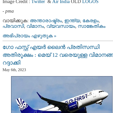
Image Credit :
Twitter
&
Air India
OLD
LOGOS
-
pma
വായിക്കുക:
അന്താരാഷ്ട്രം
,
ഇന്ത്യ
,
കേരളം
,
പ്രവാസി
,
വിമാനം
,
വ്യവസായം
,
സാങ്കേതികം
അഭിപ്രായം എഴുതുക »
ഗോ ഫസ്റ്റ് എയർ ലൈൻ പ്രതിസന്ധി
അതിരൂക്ഷം : മെയ് 12 വരെയുള്ള വിമാനങ
റദ്ദാക്കി
May 6th, 2023