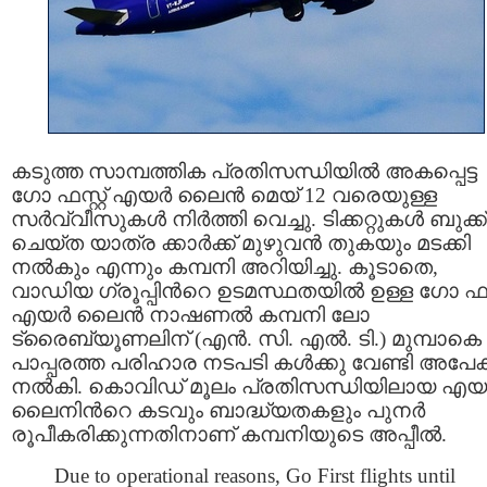
കടുത്ത സാമ്പത്തിക പ്രതിസന്ധിയില്‍ അകപ്പെട്ട
ഗോ ഫസ്റ്റ് എയർ ലൈൻ മെയ് 12 വരെയുള്ള
സർവ്വീസുകൾ നിർത്തി വെച്ചു. ടിക്കറ്റുകൾ ബുക്ക്
ചെയ്ത യാത്ര ക്കാർക്ക് മുഴുവൻ തുകയും മടക്കി
നൽകും എന്നും കമ്പനി അറിയിച്ചു. കൂടാതെ,
വാഡിയ ഗ്രൂപ്പിന്‍റെ ഉടമസ്ഥതയില്‍ ഉള്ള ഗോ ഫസ്റ
എയർ ലൈൻ നാഷണൽ കമ്പനി ലോ
ട്രൈബ്യൂണലിന് (എൻ‌. സി‌. എൽ‌. ടി.) മുമ്പാകെ
പാപ്പരത്ത പരിഹാര നടപടി കൾക്കു വേണ്ടി അപേക
നൽകി. കൊവിഡ് മൂലം പ്രതിസന്ധിയിലായ എ
ലൈനിന്‍റെ കടവും ബാദ്ധ്യതകളും പുനർ
രൂപീകരിക്കുന്നതിനാണ് കമ്പനിയുടെ അപ്പീൽ.
Due to operational reasons, Go First flights until