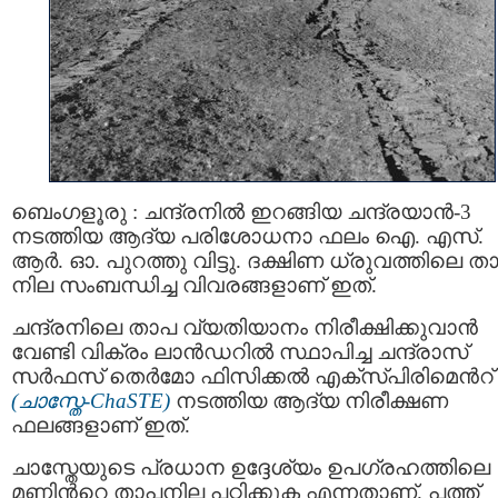
ബെംഗളൂരു : ചന്ദ്രനില്‍ ഇറങ്ങിയ ചന്ദ്രയാന്‍-3
നടത്തിയ ആദ്യ പരിശോധനാ ഫലം ഐ. എസ്.
ആര്‍. ഓ. പുറത്തു വിട്ടു. ദക്ഷിണ ധ്രുവത്തിലെ ത
നില സംബന്ധിച്ച വിവരങ്ങളാണ് ഇത്.
ചന്ദ്രനിലെ താപ വ്യതിയാനം നിരീക്ഷിക്കുവാന്‍
വേണ്ടി വിക്രം ലാന്‍ഡറില്‍ സ്ഥാപിച്ച ചന്ദ്രാസ്
സര്‍ഫസ് തെര്‍മോ ഫിസിക്കല്‍ എക്സ്പിരിമെന്‍റ്
(ചാസ്തേ-ChaSTE)
നടത്തിയ ആദ്യ നിരീക്ഷണ
ഫലങ്ങളാണ് ഇത്.
ചാസ്തേയുടെ പ്രധാന ഉദ്ദേശ്യം ഉപഗ്രഹത്തിലെ
മണ്ണിന്‍റെ താപനില പഠിക്കുക എന്നതാണ്. പത്ത്