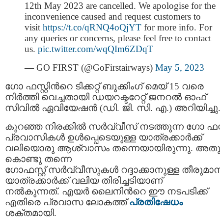
12th May 2023 are cancelled. We apologise for the
inconvenience caused and request customers to
visit
https://t.co/qRNQ4oQjYT
for more info. For
any queries or concerns, please feel free to contact
us.
pic.twitter.com/wqQIm6ZDqT
— GO FIRST (@GoFirstairways)
May 5, 2023
ഗോ ഫസ്റ്റിന്‍റെ ടിക്കറ്റ് ബുക്കിംഗ് മെയ് 15 വരെ
നിർത്തി വെച്ചതായി ഡയറക്ടറേറ്റ് ജനറൽ ഓഫ്
സിവിൽ ഏവിയേഷൻ (ഡി. ജി. സി. എ.) അറിയിച്ചു
കുറഞ്ഞ നിരക്കിൽ സർവ്വീസ് നടത്തുന്ന ഗോ ഫസ്റ്
പ്രവാസികൾ ഉൾപ്പെടെയുള്ള യാത്രക്കാർക്ക്
വലിയൊരു ആശ്വാസം തന്നെയായിരുന്നു. അത
കൊണ്ടു തന്നെ
ഗോഫസ്റ്റ് സർവ്വീസുകൾ റദ്ദാക്കാനുള്ള തീരുമാ
യാത്രക്കാർക്ക് വലിയ തിരിച്ചടിയാണ്
നൽകുന്നത്. എയര്‍ ലൈനിന്‍റെ ഈ നടപടിക്ക്
എതിരെ പ്രവാസ ലോകത്ത്
പ്രതിഷേധം
ശക്തമായി.