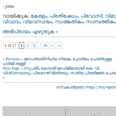
-
pma
വായിക്കുക:
കേരളം
,
പ്രതിഷേധം
,
പ്രവാസി
,
വിമ
വിവാദം
,
വ്യവസായം
,
സാങ്കേതികം
,
സാമ്പത്തികം
അഭിപ്രായം എഴുതുക »
1 of 17
1
2
3
10
»
»|
« Previous
«
ജനപ്രാതിനിധ്യ നിയമം ചോദ്യം ചെയ്തുള്ള
ഹർജി തള്ളി
Next Page »
സുപ്രീം കോടതി ജഡ്ജിമാരായി കെ. വി.
വിശ്വനാഥനും പ്രശാന്ത് മിശ്രയും സത്യ പ്രതിജ്ഞ ചെയ
»
സ്വകാര്യതാ നയം
|
സംഘടനാ 