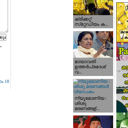
ക്രിക്കറ്റ്
സ്‌റ്റേഡിയം ക...
ം
മായാവതി
ഉത്തര്‍പ്രദേശ്‌
വ...
ം 18
ന്യൂമോണിയ :
ശിശു
മരണങ്ങള്...