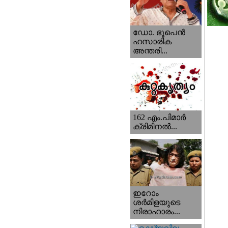
ഡോ. ഭൂപെന്‍
ഹസാരിക
അന്തരി...
162 എം.പിമാര്‍
ക്രിമിനല്‍...
ഇറോം
ശര്‍മിളയുടെ
നിരാഹാരം...