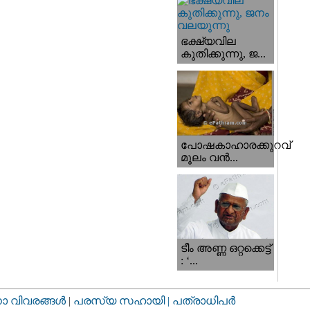
ഭക്ഷ്യവില
കുതിക്കുന്നു, ജ...
പോഷകാഹാരക്കുറവ്
മൂലം വന്‍...
ടീം അണ്ണ ഒറ്റക്കെട്ട്
: ‘...
വിവരങ്ങള്‍
|
പരസ്യ സഹായി |
പത്രാധിപര്‍