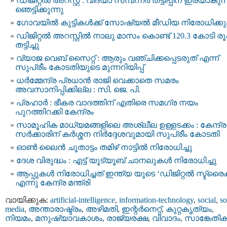
ഡിജിറ്റൽ അറസ്റ്റ് : വിദ്യാ സമ്പന്നർ തട്ടിപ്പിന്‌ ഇരയാകുന്
ഞെട്ടിക്കുന്നു
ഗോവയിൽ കുട്ടികൾക്ക് സോഷ്യൽ മീഡിയ നിരോധിക്കു
ഡിജിറ്റല്‍ അറസ്റ്റില്‍ നാലു മാസം കൊണ്ട് 120.3 കോടി ര
തട്ടിച്ചു
വ്യാജ വെബ് സൈറ്റ് : ആരും വഞ്ചിക്കപ്പെടരുത് എന്ന്
സുപ്രീം കോടതിയുടെ മുന്നറിയിപ്പ്
ധര്‍മ്മേന്ദ്ര പ്രധാൻ രാജി വെക്കാതെ സമരം
അവസാനിപ്പിക്കില്ല : സി. ജെ. പി.
പ്രഹാർ : ഭീകര വാദത്തിന് എതിരെ സമഗ്ര നയം
പുറത്തിറക്കി കേന്ദ്രം
സാമൂഹിക മാധ്യമങ്ങളിലെ അശ്ലീല ഉള്ളടക്കം : കേന്ദ്ര
സർക്കാരിന് കർശ്ശന നിർദ്ദേശവുമായി സുപ്രീം കോടതി
ഓണ്‍ ലൈന്‍ ചൂതാട്ടം തമിഴ് നാട്ടില്‍ നിരോധിച്ചു
ദേശ വിരുദ്ധം : എട്ട് യൂട്യൂബ് ചാനലുകൾ നിരോധിച്ചു
ആപ്പുകൾ നിരോധിച്ചത് ഇന്ത്യ യുടെ ‘ഡിജിറ്റൽ സ്ട്രൈക്
എന്നു കേന്ദ്ര മന്ത്രി
വായിക്കുക:
artificial-intelligence
,
information-technology
,
social
,
so
media
,
അന്താരാഷ്ട്രം
,
അഴിമതി
,
ഇന്റര്‍നെറ്റ്‌
,
കുറ്റകൃത്യം
,
നിയമം
,
മനുഷ്യാവകാശം
,
രാജ്യരക്ഷ
,
വിവാദം
,
സാങ്കേതിക