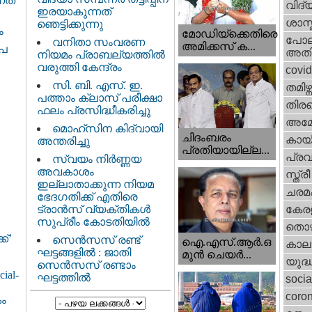
നത്‌
വിദ്
ഇരയാകുന്നത്‌
ശാസ്
ഞെട്ടിക്കുന്നു
ം
മോഡിയ്ക്കെതിരെ
പോല
വനിതാ സംവരണ
അമിക്കസ് ക...
ൂപ
അതി
നിയമം പ്രാബല്യത്തിൽ
വരുത്തി കേന്ദ്രം
covi
സി. ബി. എസ്. ഇ.
തമിഴ്ന
പത്താം ക്ലാസ് പരീക്ഷാ
തിരഞ
ഫലം പ്രസിദ്ധീകരിച്ചു
അമേര
മൊഹ്‌സിന കിദ്വായി
ചിദംബരം
കായ
അന്തരിച്ചു
പ്രതിയായില്ല...
പ്ര
സ്വയം നിർണ്ണയ
അവകാശം
സ്ത്
ഇല്ലാതാക്കുന്ന നിയമ
ചരമ
ഭേദഗതിക്ക് എതിരെ
ട്രാൻസ് വ്യക്തികൾ
കേരള
സുപ്രീം കോടതിയിൽ
തൊഴ
ക്’
സെന്‍സസ് രണ്ട്
ഐ.എസ്.ആര്‍.ഒ
കാല
ഘട്ടങ്ങളിൽ : ജാതി
മുന്‍ ചെയര്‍...
യുദ്
സെന്‍സസ് രണ്ടാം
cial-
ഘട്ടത്തിൽ
socia
coron
ം