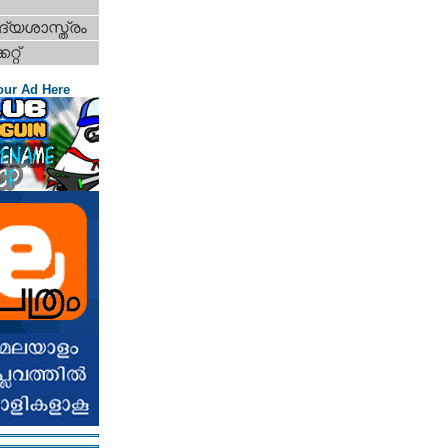
്യശാസ്ത്രം
റ്റ്‌
our Ad Here