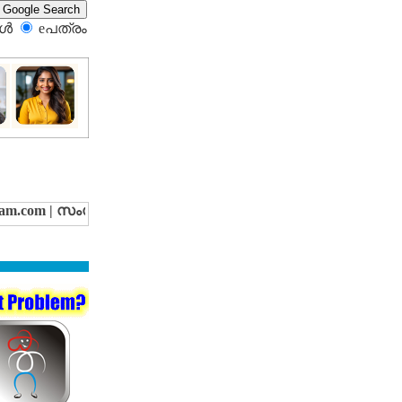
്‍
eപത്രം‍