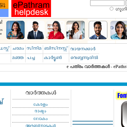
ഗൂഗിള
്