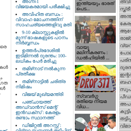
അഗ്നി-1
തീവ്
ഇന്ത്യയും ഭാരത്
വിജയകരമായി പരീക്ഷിച്ചു
പെട...
സ്ത്രീ
അവിഹിത ബന്ധം :
അന്ത
വിവാഹ മോചനത്തിന്
കേര
സാഹചര്യത്തെളിവു മതി
ആര
9-10 ക്ലാസ്സുകളിൽ
മൂന്ന് ഭാഷകളുടെ പഠനം
രാജ്
നിർബ്ബന്ധം
വ്യ
ിരെ
വായു
ഉത്തർപ്രദേശിൽ
മലിനീകരണം :
പോല
ഇടിമിന്നൽ ദുരന്തം: 100-
ഡൽഹിയിൽ ...
പരിസ
ലധികം പേർ മരിച്ചു
ുകൾ
ദുരന
തമിഴ്‌നാട് നൽകുന്ന
പ്രതീക്ഷ
ഇന്റര്
ും
തമിഴ്‌നാട്ടില്‍ ചരിത്ര
ബഹു
ിഗത
നിമിഷം
ങൾ
സുപ
ൽ
വിജയ് മുഖ്യമന്ത്രി
സ്വവര്‍ഗ്ഗ
പീഡ
രതിയെ നിയമ
പഞ്ചായത്ത്
അപ
വിധ...
അഡ്വാൻസ് മെന്റ്
കുട്ട
ഇൻഡക്സ് : കേരളം
രണ്ടാം സ്ഥാനത്ത്
തട്ടിപ്പ്
ഡിജിറ്റൽ അറസ്റ്റ് :
വിമാ
വിദ്യാ സമ്പന്നർ തട്ടിപ്പിന്‌