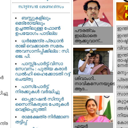
ബസ്സുകളിലും
മെട്രോയിലും
ഉച്ചത്തിലുള്ള ഫോൺ
ഇന്ത
പൗരത്വം
ഉപയോഗം പാടില്ല
ഇന്ത്
ഇല്ലാതെ
ധര്‍മ്മേന്ദ്ര പ്രധാൻ
രാഷ്ട
ആക്കുവാന്...
രാജി വെക്കാതെ സമരം
വിവാ
അവസാനിപ്പിക്കില്ല : സി.
ഇന്ത്
ജെ. പി.
രാഷ്ട
പാസ്സ്പോർട്ട്-വിസാ
നേതാ
സേവനം : പുതിയ കരാർ
മനു
ഡൽഹി ഹൈക്കോടതി റദ്ദ്
ാർ
ശിവാംഗി..
ചെയ്തു
പ്ര
നാവികസേനയുടെ
പാസ്‌പോർട്ട്
സാങ്
ആദ...
നിരക്കുകൾ വർദ്ധിച്ചു
ച്ചു
സാമ്
ഓപ്പറേഷൻ സിന്ദൂർ
കുറ്
സൈനികരുടെ പേരുകൾ
അഴി
വെളിപ്പെടുത്തി
നിയ
രാമക്ഷേത്ര നിർമ്മാണ
തട്ടിപ്പ്
കോട
്ദ്ര
എയര്‍