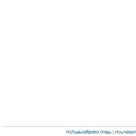
സ്വകാര്യതാ നയം
|
സംഘടനാ 