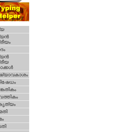
്യ
യന്‍
്രീയം
ദം
യന്‍
്രീയ
ക്കള്‍
ഷ്യാവകാശം
തിഷേധം
കേതികം
പത്തികം
റകൃത്യം
മതി
മം
തി