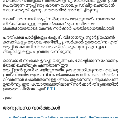
സർക്കാർ നിർദ്ദേശം നൽകിയിരുന്നു. മാത്രമല്ല ഇൻസ്റ്റാൾ
ചെയ്യുന്ന ആപ്പ് ഒരു കാരണ വശാലും ഡിലീറ്റ് ചെയ്യാൻ
സാധിക്കരുത് എന്നും ഉത്തരവിൽ അറിയിച്ചിരുന്നു.
സഞ്ചാര്‍ സാഥി ആപ്പ്‌ നിർബ്ബന്ധം ആക്കുന്നത് പ‍ൗരന്മാരെ
നിരീക്ഷിക്കാനുള്ള കുതന്ത്രമാണ് എന്നു വിമർശം
ശക്തമായതോടെ കേന്ദ്ര സർക്കാർ പ്രതിരോധത്തിലായി.
പ്രതിപക്ഷ പാർട്ടികളും ഐ. ടി. വിദഗ്‌ധരും സ്മാർട്ട് ഫോൺ
കമ്പനികളും ആശങ്ക അറിയിച്ചു. സർക്കാർ ഉത്തരവിന്ന് എത
ആപ്പിൾ കമ്പനി നിയമ നടപടിക്ക് ഒരുങ്ങുന്നു എന്നുള്ള
റിപ്പോർട്ടുകളും പുറത്തു വന്നിരുന്നു.
സൈബർ സുരക്ഷ ഉറപ്പു വരുത്തുക, മോഷ്ടിക്കുന്ന ഫോണ
ട്രാക്ക് ചെയ്യുക എന്നതാണ് ഈ
ആപ്പ് ഇൻസ്റ്റാൾ ചെയ്യുന്നതിലൂടെ ഉദ്ദേശിക്കുന്നത് എങ്കില
ഇത് പൗരൻമാരുടെ സ്വകാര്യതയെ മാനിക്കാതെ വ്യക്ത
വിവരങ്ങൾ ചോർത്താനുള്ള ശ്രമം ആണെന്നും ആക്ഷേപങ്
ഉയർന്നു. ഈ പശ്ചാത്തലത്തിലാണ് സർക്കാർ തിടുക്കത്തി
ഉത്തരവ് പിൻവലിച്ചത്.
P T I
-
pma
അനുബന്ധ വാര്‍ത്തകള്‍