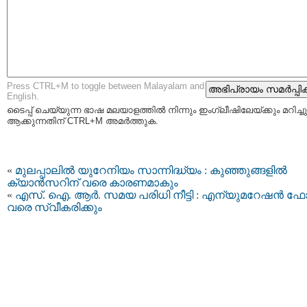
Press CTRL+M to toggle between Malayalam and
English.
ടൈപ്പ്‌ ചെയ്യുന്ന ഭാഷ മലയാളത്തില്‍ നിന്നും ഇംഗ്ലീഷിലേയ്ക്കും മറിച്ചു
ആക്കുന്നതിന് CTRL+M അമര്‍ത്തുക.
«
മുലപ്പാലിൽ യുറേനിയം സാന്നിദ്ധ്യം : കുഞ്ഞുങ്ങളിൽ
ക്യാൻസറിന് വരെ കാരണമാകും
«
എസ്. ഐ. ആര്‍. സമയ പരിധി നീട്ടി : എന്യുമറേഷന്‍ ഫോ
വരെ സ്വീകരിക്കും