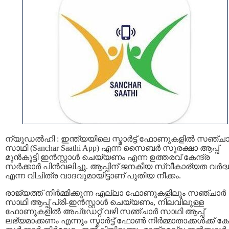
ന്യൂഡൽഹി : ഇന്ത്യയിലെ സ്മാർട്ട്‌ ഫോണുകളിൽ സഞ്ച
സാഥി (Sanchar Saathi App) എന്ന സൈബർ സുരക്ഷാ ആപ്പ്
മുൻകൂട്ടി ഇൻസ്റ്റാൾ ചെയ്യണം എന്ന ഉത്തരവ് കേന്ദ്ര
സർക്കാർ പിൻവലിച്ചു. ആപ്പിന് ജനകീയ സ്വീകാര്യത വർദ്ധി
എന്ന വിചിത്ര വാദവുമായിട്ടാണ് പുതിയ നീക്കം.
രാജ്യത്ത് നിർമ്മിക്കുന്ന എല്ലാ ഫോണുകളിലും സഞ്ചാർ
സാഥി ആപ്പ് പ്രി-ഇൻസ്റ്റാൾ ചെയ്യണം, നിലവിലുള്ള
ഫോണുകളിൽ അപ്ഡേറ്റ് വഴി സഞ്ചാർ സാഥി ആപ്പ്
ലഭ്യമാക്കണം എന്നും സ്മാർട്ട് ഫോൺ നിർമ്മാതാക്കൾക്ക് കേന