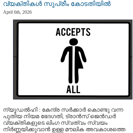
വ്യക്തികൾ സുപ്രീം കോടതിയിൽ
April 6th, 2026
ന്യൂഡൽഹി : കേന്ദ്ര സർക്കാർ കൊണ്ടു വന്ന
പുതിയ നിയമ ഭേദഗതി, ട്രാൻസ് ജെൻഡർ
വ്യക്തികളുടെ ലിംഗ സ്വത്വം സ്വയം
നിർണ്ണയിക്കുവാൻ ഉള്ള മൗലിക അവകാശത്തെ