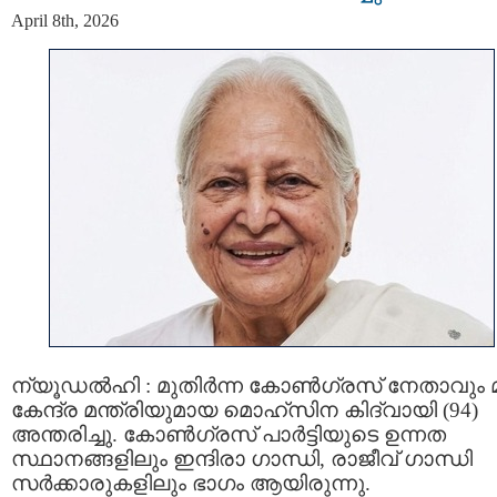
April 8th, 2026
ന്യൂഡൽഹി : മുതിർന്ന കോൺഗ്രസ് നേതാവും 
കേന്ദ്ര മന്ത്രിയുമായ മൊഹ്‌സിന കിദ്വായി (94)
അന്തരിച്ചു. കോൺഗ്രസ് പാർട്ടിയുടെ ഉന്നത
സ്ഥാനങ്ങളിലും ഇന്ദിരാ ഗാന്ധി, രാജീവ് ഗാന്ധി
സർക്കാരുകളിലും ഭാഗം ആയിരുന്നു.