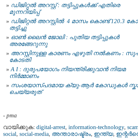
ഡിജിറ്റല്‍ അറസ്റ്റ് : തട്ടിപ്പുകള്‍ക്ക് എതിരെ
മുന്നറിയിപ്പ്
ഡിജിറ്റല്‍ അറസ്റ്റില്‍ 4 മാസം കൊണ്ട് 120.3 കോ
തട്ടിച്ചു
ഓണ്‍ ലൈന്‍ ജോലി : പുതിയ തട്ടിപ്പുകൾ
അരങ്ങേറുന്നു
അറസ്റ്റിനുള്ള കാരണം എഴുതി നൽകണം : സുപ്
കോടതി
A I : ദുരുപയോഗം നിയന്ത്രിക്കുവാൻ നിയമ
നിര്‍മ്മാണം
സംശയാസ്പദമായ ക്യു-ആർ കോഡുകൾ സ്
ചെയ്യരുത്
-
pma
വായിക്കുക:
digital-arrest
,
information-technology
,
sca
social
,
social-media
,
അന്താരാഷ്ട്രം
,
ഇന്ത്യ
,
ഇന്റര്‍നെറ