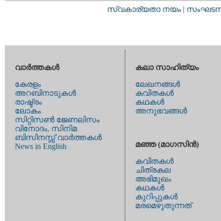
സ്വകാര്യതാ നയം
|
സംഘടനാ 
വാര്‍ത്തകള്‍
കലാ സാഹിത്യം
കേരളം
ലേഖനങ്ങള്‍
അറബിനാടുകള്‍
കവിതകള്‍
രാഷ്ട്രം
കഥകള്‍
ലോകം
അനുഭവങ്ങള്‍
സിറ്റിസണ്‍ ജേണലിസം
വിനോദം, സിനിമ
ബിസിനസ്സ് വാര്‍ത്തകള്‍
മഞ്ഞ (മാഗസിന്‍)
News in English
കവിതകള്‍
ചിത്രകല
അഭിമുഖം
കഥകള്‍
കുറിപ്പുകള്‍
മരമെഴുതുന്നത്