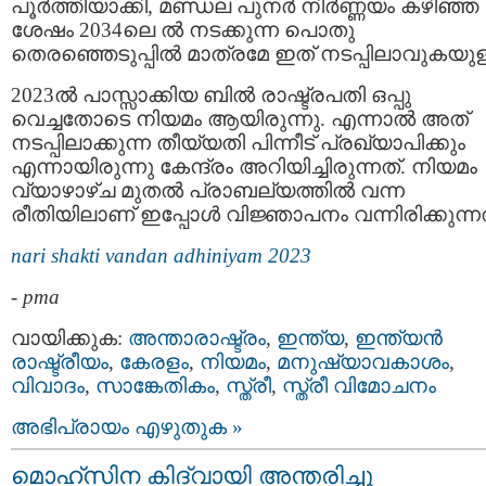
പൂർത്തിയാക്കി, മണ്ഡല പുനർ നിർണ്ണയം കഴിഞ്ഞ
ശേഷം 2034ലെ ൽ നടക്കുന്ന പൊതു
തെരഞ്ഞെടുപ്പിൽ മാത്രമേ ഇത് നടപ്പിലാവുകയുള്
2023ൽ പാസ്സാക്കിയ ബിൽ രാഷ്ട്രപതി ഒപ്പു
വെച്ചതോടെ നിയമം ആയിരുന്നു. എന്നാൽ അത്
നടപ്പിലാക്കുന്ന തീയ്യതി പിന്നീട് പ്രഖ്യാപിക്കും
എന്നായിരുന്നു കേന്ദ്രം അറിയിച്ചിരുന്നത്. നിയമം
വ്യാഴാഴ്ച മുതൽ പ്രാബല്യത്തില്‍ വന്ന
രീതിയിലാണ് ഇപ്പോൾ വിജ്ഞാപനം വന്നിരിക്കുന്നത
nari shakti vandan adhiniyam 2023
-
pma
വായിക്കുക:
അന്താരാഷ്ട്രം
,
ഇന്ത്യ
,
ഇന്ത്യന്‍
രാഷ്ട്രീയം
,
കേരളം
,
നിയമം
,
മനുഷ്യാവകാശം
,
വിവാദം
,
സാങ്കേതികം
,
സ്ത്രീ
,
സ്ത്രീ വിമോചനം
അഭിപ്രായം എഴുതുക »
മൊഹ്‌സിന കിദ്വായി അന്തരിച്ചു