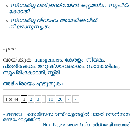
സ്വവർഗ്ഗ രതി ഇന്ത്യയിൽ കുറ്റമല്ല : സുപ്രീം
കോടതി
സ്വവര്‍ഗ്ഗ വിവാഹം അമേരിക്കയില്‍
നിയമാനുസൃതം
-
pma
വായിക്കുക:
transgenders
,
കേരളം
,
നിയമം
,
പ്രതിഷേധം
,
മനുഷ്യാവകാശം
,
സാങ്കേതികം
,
സുപ്രീംകോടതി
,
സ്ത്രീ
അഭിപ്രായം എഴുതുക »
1 of 44
1
2
3
10
20
»
»|
« Previous
«
സെന്‍സസ് രണ്ട് ഘട്ടങ്ങളിൽ : ജാതി സെന്‍സസ
രണ്ടാം ഘട്ടത്തിൽ
Next Page »
മൊഹ്‌സിന കിദ്വായി അന്തരിച