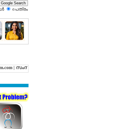
്‍
eപത്രം‍