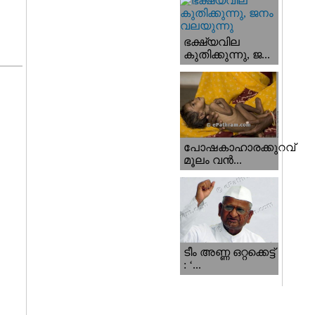
ഭക്ഷ്യവില
കുതിക്കുന്നു, ജ...
പോഷകാഹാരക്കുറവ്
മൂലം വന്‍...
ടീം അണ്ണ ഒറ്റക്കെട്ട്
: ‘...