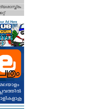
്യശാസ്ത്രം
റ്റ്‌
our Ad Here