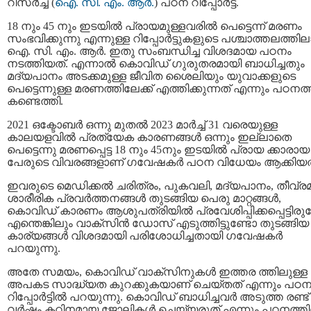
റിസർച്ച് (
ഐ. സി. എം. ആർ.
) പഠന റിപ്പോർട്ട്.
18 നും 45 നും ഇടയില്‍ പ്രായമുള്ളവരില്‍ പെട്ടെന്ന് മരണം
സംഭവിക്കുന്നു എന്നുള്ള റിപ്പോര്‍ട്ടുകളുടെ പശ്ചാത്തലത്തി
ഐ. സി. എം. ആർ. ഇതു സംബന്ധിച്ച വിശദമായ പഠനം
നടത്തിയത്. എന്നാല്‍ കൊവിഡ് ഗുരുതരമായി ബാധിച്ചതും
മദ്യപാനം അടക്കമുള്ള ജീവിത ശൈലിയും യുവാക്കളുടെ
പെട്ടെന്നുള്ള മരണത്തിലേക്ക് എത്തിക്കുന്നത് എന്നും പഠനത
കണ്ടെത്തി.
2021 ഒക്ടോബര്‍ ഒന്നു മുതല്‍ 2023 മാര്‍ച്ച് 31 വരെയുള്ള
കാലയളവിൽ പ്രത്യേക കാരണങ്ങള്‍ ഒന്നും ഇല്ലാതെ
പെട്ടെന്നു മരണപ്പെട്ട 18 നും 45നും ഇടയിൽ പ്രായ ക്കാരായ
പേരുടെ വിവരങ്ങളാണ് ഗവേഷകർ പഠന വിധേയം ആക്കിയത
ഇവരുടെ മെഡിക്കൽ ചരിത്രം, പുകവലി, മദ്യപാനം, തീവ്ര
ശാരീരിക പ്രവർത്തനങ്ങൾ തുടങ്ങിയ പെരു മാറ്റങ്ങൾ,
കൊവിഡ് കാരണം ആശുപത്രിയിൽ പ്രവേശിപ്പിക്കപ്പെട്ടിരുന
എന്തെങ്കിലും വാക്സിൻ ഡോസ് എടുത്തിട്ടുണ്ടോ തുടങ്ങിയ
കാര്യങ്ങൾ വിശദമായി പരിശോധിച്ചതായി ഗവേഷകർ
പറയുന്നു.
അതേ സമയം, കൊവിഡ് വാക്സിനുകൾ ഇത്തര ത്തിലുള്ള
അപകട സാദ്ധ്യത കുറക്കുകയാണ് ചെയ്തത് എന്നും പഠ
റിപ്പോര്‍ട്ടില്‍ പറയുന്നു. കൊവിഡ് ബാധിച്ചവര്‍ അടുത്ത രണ്ട്
വർഷം കഠിനമായ ജോലികൾ ചെയ്യരുത് എന്നും പഠനത്ത