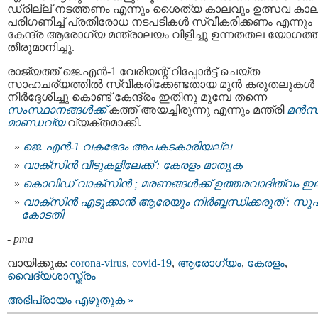
ഡ്രില്ല് നടത്തണം എന്നും ശൈത്യ കാലവും ഉത്സവ കാ
പരിഗണിച്ച് പ്രതിരോധ നടപടികൾ സ്വീകരിക്കണം എന്നും
കേന്ദ്ര ആരോഗ്യ മന്ത്രാലയം വിളിച്ചു ഉന്നതതല യോഗത്
തീരുമാനിച്ചു.
രാജ്യത്ത് ജെ.എൻ-1 വേരിയന്റ് റിപ്പോർട്ട് ചെയ്ത
സാഹചര്യത്തിൽ സ്വീകരിക്കേണ്ടതായ മുൻ കരുതലുകൾ
നിർദ്ദേശിച്ചു കൊണ്ട് കേന്ദ്രം ഇതിനു മുമ്പേ തന്നെ
സംസ്ഥാനങ്ങൾക്ക്
കത്ത് അയച്ചിരുന്നു എന്നും മന്ത്രി
മൻസ
മാണ്ഡവ്യ
വ്യക്തമാക്കി.
ജെ. എൻ-1 വകഭേദം അപകടകാരിയല്ല
വാക്സിന്‍ വീടുകളിലേക്ക് : കേരളം മാതൃക
കൊവിഡ് വാക്‌സിന്‍ ; മരണങ്ങള്‍ക്ക് ഉത്തരവാദിത്വം ഇ
വാക്‌സിന്‍ എടുക്കാന്‍ ആരേയും നിര്‍ബ്ബന്ധിക്കരുത് : സുപ
കോടതി
-
pma
വായിക്കുക:
corona-virus
,
covid-19
,
ആരോഗ്യം
,
കേരളം
,
വൈദ്യശാസ്ത്രം
അഭിപ്രായം എഴുതുക »