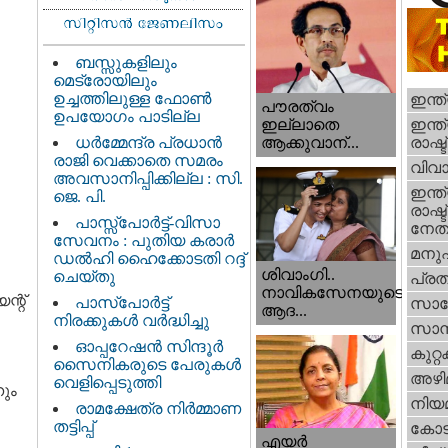
ബസ്സുകളിലും
മെട്രോയിലും
ഉച്ചത്തിലുള്ള ഫോൺ
ഇന്ത
പൗരത്വം
ഉപയോഗം പാടില്ല
ഇന്ത്
ഇല്ലാതെ
ധര്‍മ്മേന്ദ്ര പ്രധാൻ
രാഷ്ട
ആക്കുവാന്...
രാജി വെക്കാതെ സമരം
വിവാ
അവസാനിപ്പിക്കില്ല : സി.
ഇന്ത്
ജെ. പി.
രാഷ്ട
പാസ്സ്പോർട്ട്-വിസാ
നേതാ
സേവനം : പുതിയ കരാർ
മനു
ഡൽഹി ഹൈക്കോടതി റദ്ദ്
ശിവാംഗി..
ചെയ്തു
പ്ര
നാവികസേനയുടെ
്റ്
പാസ്‌പോർട്ട്
സാങ്
ആദ...
നിരക്കുകൾ വർദ്ധിച്ചു
സാമ്
ഓപ്പറേഷൻ സിന്ദൂർ
കുറ്
സൈനികരുടെ പേരുകൾ
അഴി
വെളിപ്പെടുത്തി
നും
നിയ
രാമക്ഷേത്ര നിർമ്മാണ
തട്ടിപ്പ്
കോട
എയര്‍