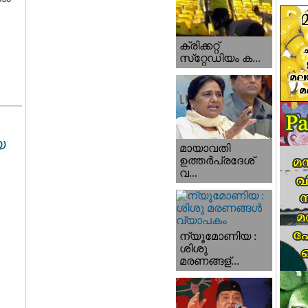
ക്രിക്കറ്റ്
സ്‌റ്റേഡിയം ക...
യ
മായാവതി
ഉത്തര്‍പ്രദേശ്‌
വ...
ന്യൂമോണിയ :
ശിശു
മരണങ്ങള്...