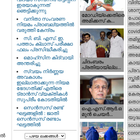
വിദ്
ഇരയാകുന്നത്‌
ശാസ്
ഞെട്ടിക്കുന്നു
മോഡിയ്ക്കെതിരെ
പോല
വനിതാ സംവരണ
അമിക്കസ് ക...
അതി
നിയമം പ്രാബല്യത്തിൽ
വരുത്തി കേന്ദ്രം
covi
സി. ബി. എസ്. ഇ.
തമിഴ്ന
പത്താം ക്ലാസ് പരീക്ഷാ
തിരഞ
ഫലം പ്രസിദ്ധീകരിച്ചു
അമേര
മൊഹ്‌സിന കിദ്വായി
ചിദംബരം
കായ
അന്തരിച്ചു
പ്രതിയായില്ല...
പ്ര
സ്വയം നിർണ്ണയ
അവകാശം
സ്ത്
ഇല്ലാതാക്കുന്ന നിയമ
ചരമ
ഭേദഗതിക്ക് എതിരെ
ട്രാൻസ് വ്യക്തികൾ
കേരള
സുപ്രീം കോടതിയിൽ
തൊഴ
സെന്‍സസ് രണ്ട്
ഐ.എസ്.ആര്‍.ഒ
കാല
ഘട്ടങ്ങളിൽ : ജാതി
മുന്‍ ചെയര്‍...
യുദ്
സെന്‍സസ് രണ്ടാം
ഘട്ടത്തിൽ
socia
coron
കൽ