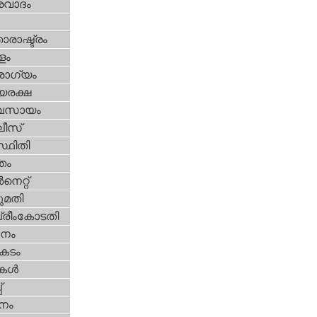
രവാദം
ാരാഷ്ട്രം
ളം
ോഗ്യം
യരക്ഷ
വസായം
ീസ്‌
്ഥിതി
്തം
‍നെറ്റ്‌
മതി
്രീംകോടതി
നം
കടം
ികള്‍
‌
നം