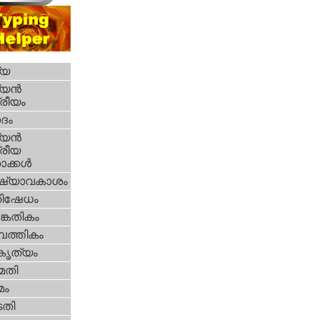
്യ
യന്‍
്രീയം
ദം
യന്‍
്രീയ
ക്കള്‍
ഷ്യാവകാശം
തിഷേധം
കേതികം
പത്തികം
റകൃത്യം
മതി
മം
തി