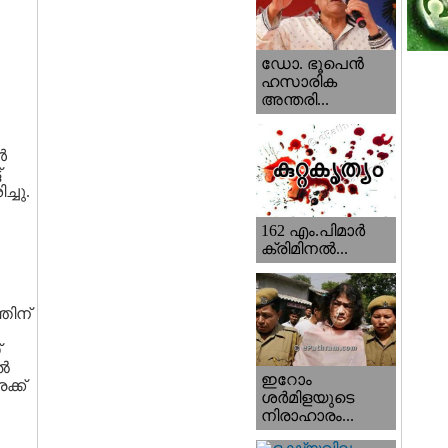
ഡോ. ഭൂപെന്‍
ഹസാരിക
അന്തരി...
‍
്
്ചു.
162 എം.പിമാര്‍
ക്രിമിനല്‍...
തിന്
്
്‍
ഇറോം
ക്ക്
ശര്‍മിളയുടെ
നിരാഹാരം...