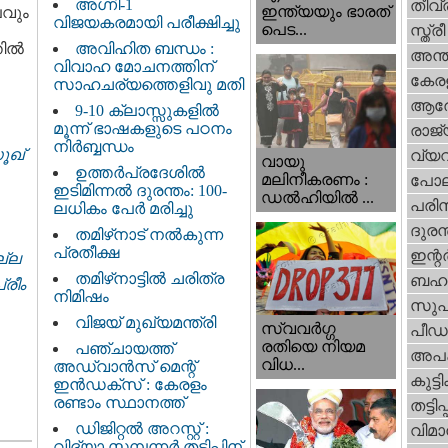
അഗ്നി-1
തീവ്
ഇന്ത്യയും ഭാരത്
ലവും
വിജയകരമായി പരീക്ഷിച്ചു
പെട...
സ്ത്രീ
തിൽ
അവിഹിത ബന്ധം :
അന്ത
വിവാഹ മോചനത്തിന്
കേര
സാഹചര്യത്തെളിവു മതി
ആര
9-10 ക്ലാസ്സുകളിൽ
മൂന്ന് ഭാഷകളുടെ പഠനം
രാജ്
നിർബ്ബന്ധം
ൂഖ്
വ്യ
വായു
ഉത്തർപ്രദേശിൽ
മലിനീകരണം :
പോല
ഇടിമിന്നൽ ദുരന്തം: 100-
ഡൽഹിയിൽ ...
പരിസ
ലധികം പേർ മരിച്ചു
ദുരന
തമിഴ്‌നാട് നൽകുന്ന
പ്രതീക്ഷ
ഇന്റര്
ല്ല
തമിഴ്‌നാട്ടില്‍ ചരിത്ര
ബഹു
്രീം
നിമിഷം
സുപ
വിജയ് മുഖ്യമന്ത്രി
സ്വവര്‍ഗ്ഗ
പീഡ
രതിയെ നിയമ
പഞ്ചായത്ത്
അപ
വിധ...
അഡ്വാൻസ് മെന്റ്
കുട്ട
ഇൻഡക്സ് : കേരളം
രണ്ടാം സ്ഥാനത്ത്
തട്ടിപ്പ്
ഡിജിറ്റൽ അറസ്റ്റ് :
വിമാ
വിദ്യാ സമ്പന്നർ തട്ടിപ്പിന്‌