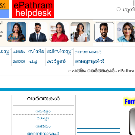
ഗൂഗിള