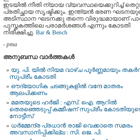
ഇടയിൽ നീതി ന്യായ വ്യവസ്ഥയെക്കുറിച്ച് തെറ്
പ്രതിച്ഛായ സൃഷ്ടിക്കും. ഇന്ത്യൻ ഭരണ ഘടനയു
അടിസ്ഥാന ഘടനക്കു തന്നെ വിരുദ്ധമായാണ് പാ
പുസ്തകത്തിലെ പരാമർശങ്ങൾ എന്നും കോടതി
നിരീക്ഷിച്ചു.
Bar & Bench
-
pma
അനുബന്ധ വാര്‍ത്തകള്‍
യു. പി. യിൽ നിയമ വാഴ്ച പൂർണ്ണമായും തകർന്
സുപ്രീം കോടതി
ഔദ്യോഗിക ചടങ്ങുകളില്‍ വന്ദേ മാതരം
ആലപിക്കണം
മമതയുടെ ഹർജി : എസ്. ഐ. ആറില്‍
തെരഞ്ഞെടുപ്പ്‌ കമ്മീഷന്‌ സുപ്രീം കോടതിയുട
നോട്ടീസ്‌
ധര്‍മ്മേന്ദ്ര പ്രധാൻ രാജി വെക്കാതെ സമരം
അവസാനിപ്പിക്കില്ല : സി. ജെ. പി.