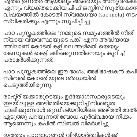
എത്ര ഉന്നതർ ആയാലും ആരെയും അനുവദിക്കി
എന്നും വ്യക്തമാക്കിയ ചീഫ് ജസ്റ്റിസ് സൂര്യകാന്ത
വിഷയത്തിൽ കോടതി സ്വമേധയാ (suo motu) നട
സ്വീകരിക്കും എന്നും സൂചിപ്പിച്ചു.
പാഠ പുസ്തകത്തിലെ ‘നമ്മുടെ സമൂഹത്തിൽ നീതി
ന്യായ വ്യവസ്ഥയുടെ പങ്ക്’ എന്ന അദ്ധ്യായ
ത്തിലാണ് കോടതികളിലെ അഴിമതി യെയും
കേസുകൾ കെട്ടി ക്കിടക്കുന്നതിനെയും കുറിച്ച്
പരാമർശിക്കുന്നത്.
പാഠ പുസ്തകത്തിലെ ഈ ഭാഗം, അഭിഭാഷകൻ കപ
സിബൽ കോടതിയുടെ ശ്രദ്ധയിൽ
പെടുത്തിയിരുന്നു.
രാഷ്ട്രീയക്കാരുടെയും ഉദ്യോഗസ്ഥരുടെയും
ഇടയിലുള്ള അഴിമതിയെക്കുറിച്ച് നിശബ്ദത
പാലിക്കുമ്പോൾ ജുഡീഷ്യറിയിലെ അഴിമതി മാത്
എടുത്തു പറയുന്നത് ബോധ പൂർവ്വമായ നീക്കം
ആണെന്നും കപിൽ സിബൽ വിമർശിച്ചു.
ഇത്തരം പാഠഭാഗങ്ങൾ വിദ്യാർത്ഥികൾക്ക്