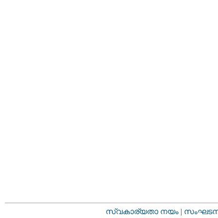
സ്വകാര്യതാ നയം
|
സംഘടനാ 