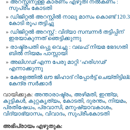
അറസ്റ്റിനുള്ള കാരണം എഴുതി നൽകണം :
സുപ്രീം കോടതി
ഡിജിറ്റല്‍ അറസ്റ്റില്‍ നാലു മാസം കൊണ്ട് 120.3
കോടി രൂപ തട്ടിച്ചു
ഡിജിറ്റൽ അറസ്റ്റ് : വിദ്യാ സമ്പന്നർ തട്ടിപ്പിന്‌
ഇരയാകുന്നത്‌ ഞെട്ടിക്കുന്നു
രാഷ്ട്രപതി ഒപ്പു വെച്ചു : വഖഫ് നിയമ ഭേദഗതി
ബില്‍ നിയമം പാസ്സായി
അലിഗഢ് എന്ന പേരു മാറ്റി ‘ഹരിഗഢ്’
എന്നാക്കുന്നു
കേരളത്തില്‍ ലൗ ജിഹാദ് റിപ്പോര്‍ട്ട് ചെയ്തിട്ടില്
കേന്ദ്ര സര്‍ക്കാര്‍
വായിക്കുക:
അന്താരാഷ്ട്രം
,
അഴിമതി
,
ഇന്ത്യ
,
കുട്ടികള്‍
,
കുറ്റകൃത്യം
,
കോടതി
,
ദുരന്തം
,
നിയമം
,
പ്രതിഷേധം
,
പ്രവാസി
,
മനുഷ്യാവകാശം
,
വിദ്യാഭ്യാസം
,
വിവാദം
,
സുപ്രീംകോടതി
അഭിപ്രായം എഴുതുക: