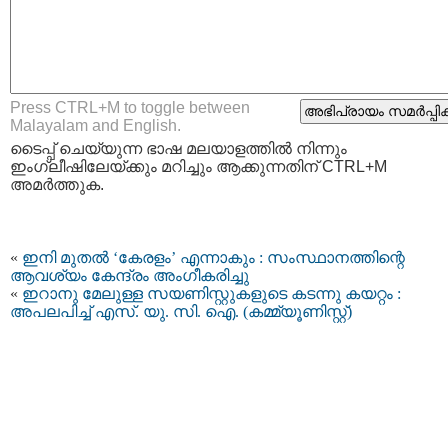
Press CTRL+M to toggle between
Malayalam and English.
ടൈപ്പ്‌ ചെയ്യുന്ന ഭാഷ മലയാളത്തില്‍ നിന്നും
ഇംഗ്ലീഷിലേയ്ക്കും മറിച്ചും ആക്കുന്നതിന് CTRL+M
അമര്‍ത്തുക.
«
ഇനി മുതൽ ‘കേരളം’ എന്നാകും : സംസ്ഥാനത്തിന്റെ
ആവശ്യം കേന്ദ്രം അം​ഗീകരിച്ചു
«
ഇറാനു മേലുള്ള സയണിസ്റ്റുകളുടെ കടന്നു കയറ്റം :
അപലപിച്ച് എസ്‌. യു. സി. ഐ. (കമ്മ്യൂണിസ്റ്റ്)