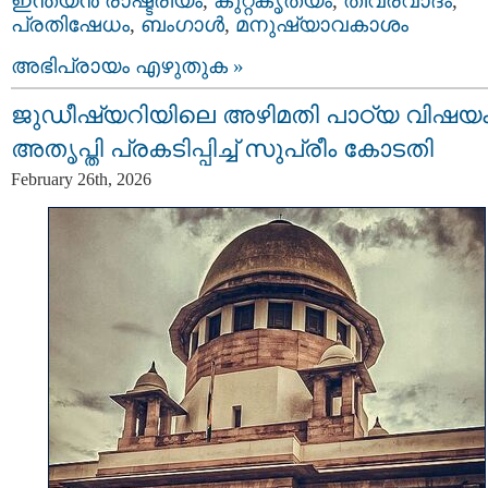
ഇന്ത്യന്‍ രാഷ്ട്രീയം
,
കുറ്റകൃത്യം
,
തീവ്രവാദം
,
പ്രതിഷേധം
,
ബംഗാള്‍
,
മനുഷ്യാവകാശം
അഭിപ്രായം എഴുതുക »
ജുഡീഷ്യറിയിലെ അഴിമതി പാഠ്യ വിഷയം
അതൃപ്തി പ്രകടിപ്പിച്ച് സുപ്രീം കോടതി
February 26th, 2026