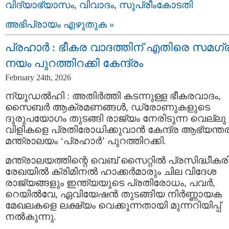
വിദ്യാഭ്യാസം
,
വിവാദം
,
സുപ്രീംകോടതി
അഭിപ്രായം എഴുതുക »
പ്രഹാർ : ഭീകര വാദത്തിന് എതിരെ സമഗ്
നയം പുറത്തിറക്കി കേന്ദ്രം
February 24th, 2026
ന്യൂഡൽഹി : അതിർത്തി കടന്നുള്ള ഭീകരവാദം,
സൈബർ ആക്രമണങ്ങൾ, ഡ്രോണുകളുടെ
ദുരുപയോഗം തുടങ്ങി രാജ്യം നേരിടുന്ന വെല്ലു
വിളികളെ പ്രതിരോധിക്കുവാൻ കേന്ദ്ര ആഭ്യന്ത
മന്ത്രാലയം ‘പ്രഹാർ’ പുറത്തിറക്കി.
മന്ത്രാലയത്തിന്റെ വെബ്‌ സൈറ്റിൽ പ്രസിദ്ധീകരിച
രേഖയിൽ ക്രിമിനൽ ഹാക്കർമാരും ചില വിദേശ
രാജ്യങ്ങളും ഇന്ത്യയുടെ പ്രതിരോധം, പവർ,
റെയിൽവേ, ഏവിയേഷൻ തുടങ്ങിയ നിർണ്ണായക
മേഖലകളെ ലക്ഷ്യം വെക്കുന്നതായി മുന്നറിയിപ്പ്
നൽകുന്നു.