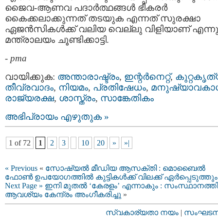
ജൈവ-ആണവ പദാർത്ഥങ്ങൾ ഭീകരർ
കൈക്കലാക്കുന്നത് തടയുക എന്നത് സുരക്ഷാ
ഏജൻസികൾക്ക് വലിയ വെല്ലു വിളിയാണ്‌ എന്നു
മന്ത്രാലയം ചൂണ്ടിക്കാട്ടി.
-
pma
വായിക്കുക:
അന്താരാഷ്ട്രം
,
ഇന്റര്‍നെറ്റ്‌
,
കുറ്റകൃത
തീവ്രവാദം
,
നിയമം
,
പ്രതിഷേധം
,
മനുഷ്യാവകാ
രാജ്യരക്ഷ
,
ശാസ്ത്രം
,
സാങ്കേതികം
അഭിപ്രായം എഴുതുക »
1 of 72
1
2
3
10
20
»
»|
« Previous
«
സോഷ്യൽ മീഡിയ ആസക്തി : മൊബൈൽ
ഫോൺ ഉപയോഗത്തിൽ കുട്ടികൾക്ക് വിലക്ക് ഏർപ്പെടുത്തും
Next Page »
ഇനി മുതൽ ‘കേരളം’ എന്നാകും : സംസ്ഥാനത്തി
ആവശ്യം കേന്ദ്രം അം​ഗീകരിച്ചു
»
സ്വകാര്യതാ നയം
|
സംഘടനാ 