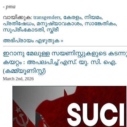
-
pma
വായിക്കുക:
transgenders
,
കേരളം
,
നിയമം
,
പ്രതിഷേധം
,
മനുഷ്യാവകാശം
,
സാങ്കേതികം
,
സുപ്രീംകോടതി
,
സ്ത്രീ
അഭിപ്രായം എഴുതുക »
ഇറാനു മേലുള്ള സയണിസ്റ്റുകളുടെ കടന്ന
കയറ്റം : അപലപിച്ച് എസ്‌. യു. സി. ഐ.
(കമ്മ്യൂണിസ്റ്റ്)
March 2nd, 2026