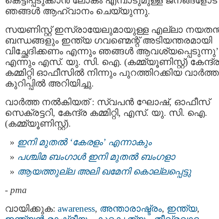
കെട്ടിപ്പടുക്കാൻ ലോകം എമ്പാടുമുള്ള ജനങ്ങളോട്
ഞങ്ങൾ ആഹ്വാനം ചെയ്യുന്നു.
സയണിസ്റ്റ് ഇസ്രായേലുമായുള്ള എല്ലാ നയതന്
ബന്ധങ്ങളും ഇന്ത്യ ഗവണ്മെന്റ് അടിയന്തരമായി
വിച്ഛേദിക്കണം എന്നും ഞങ്ങൾ ആവശ്യപ്പെടുന്നു’
എന്നും എസ്‌. യു. സി. ഐ. (കമ്മ്യൂണിസ്റ്റ്) കേന്ദ്
കമ്മിറ്റി ഓഫീസിൽ നിന്നും പുറത്തിറക്കിയ വാർത്ത
കുറിപ്പിൽ അറിയിച്ചു.
വാർത്ത നൽകിയത് : സ്വപൻ ഘോഷ്, ഓഫീസ്
സെക്രട്ടറി, കേന്ദ്ര കമ്മിറ്റി, എസ്‌. യു. സി. ഐ.
(കമ്മ്യൂണിസ്റ്റ്).
ഇനി മുതൽ ‘കേരളം’ എന്നാകും
പശ്ചിമ ബംഗാൾ ഇനി മുതല്‍ ബംഗളാ
ആയത്തുല്ല അലി ഖമേനി കൊല്ലപ്പെട്ടു
-
pma
വായിക്കുക:
awareness
,
അന്താരാഷ്ട്രം
,
ഇന്ത്യ
,