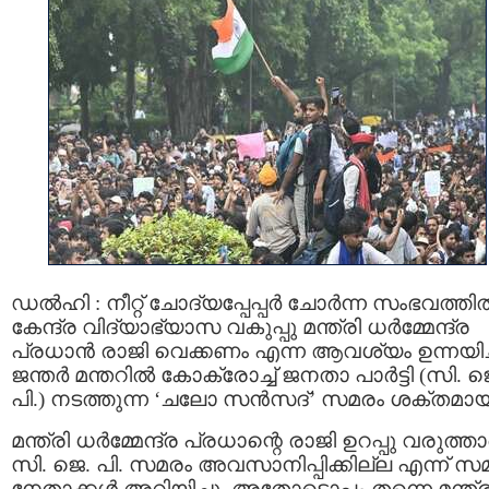
ഡല്‍ഹി : നീറ്റ് ചോദ്യപ്പേപ്പര്‍ ചോർന്ന സംഭവത്തി
കേന്ദ്ര വിദ്യാഭ്യാസ വകുപ്പു മന്ത്രി ധര്‍മ്മേന്ദ്ര
പ്രധാൻ രാജി വെക്കണം എന്ന ആവശ്യം ഉന്നയിച്
ജന്തർ മന്തറിൽ കോക്രോച്ച് ജനതാ പാർട്ടി (സി. ജ
പി.) നടത്തുന്ന ‘ചലോ സൻസദ്’ സമരം ശക്തമായ
മന്ത്രി ധര്‍മ്മേന്ദ്ര പ്രധാന്റെ രാജി ഉറപ്പു വരുത്
സി. ജെ. പി. സമരം അവസാനിപ്പിക്കില്ല എന്ന് സ
നേതാക്കൾ അറിയിച്ചു. അതോടൊപ്പം തന്നെ മന്ത്ര