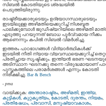
സിബൽ കോടതിയുടെ ശ്രദ്ധയിൽ
പെടുത്തിയിരുന്നു.
രാഷ്ട്രീയക്കാരുടെയും ഉദ്യോഗസ്ഥരുടെയും
ഇടയിലുള്ള അഴിമതിയെക്കുറിച്ച് നിശബ്ദത
പാലിക്കുമ്പോൾ ജുഡീഷ്യറിയിലെ അഴിമതി മാത്
എടുത്തു പറയുന്നത് ബോധ പൂർവ്വമായ നീക്കം
ആണെന്നും കപിൽ സിബൽ വിമർശിച്ചു.
ഇത്തരം പാഠഭാഗങ്ങൾ വിദ്യാർത്ഥികൾക്ക്
ഇടയിൽ നീതി ന്യായ വ്യവസ്ഥയെക്കുറിച്ച് തെറ്
പ്രതിച്ഛായ സൃഷ്ടിക്കും. ഇന്ത്യൻ ഭരണ ഘടനയു
അടിസ്ഥാന ഘടനക്കു തന്നെ വിരുദ്ധമായാണ് പാ
പുസ്തകത്തിലെ പരാമർശങ്ങൾ എന്നും കോടതി
നിരീക്ഷിച്ചു.
Bar & Bench
-
pma
വായിക്കുക:
അന്താരാഷ്ട്രം
,
അഴിമതി
,
ഇന്ത്യ
,
കുട്ടികള്‍
,
കുറ്റകൃത്യം
,
കോടതി
,
ദുരന്തം
,
നിയമം
,
പ്രതിഷേധം
,
പ്രവാസി
,
മനുഷ്യാവകാശം
,