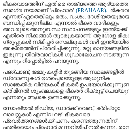
ഭീകരവാദത്തിന് എതിരെ രാജ്യത്തെ ആദ്യത്തെ
സമഗ്ര നയമാണ് ‘പ്രഹാർ’
(PRAHAAR).
ഭീകരവ
എന്നത് ഏതെങ്കിലും മതം, വംശം, ദേശീയതയുമായ
ബന്ധിപ്പിക്കുന്നില്ല. എന്നാൽ ഭീകര വാദികളും
അവരുടെ അനുബന്ധ സ്ഥാപനങ്ങളും ഇന്ത്യക്ക്
എതിരെ നീക്കങ്ങൾ തുടരുകയാണ്. ആഗോള ഭീക
ഗ്രൂപ്പുകൾ സ്ലീപ്പർ സെല്ലുകൾ വഴി ഇന്ത്യയി
അക്രമത്തിന് പ്രേരിപ്പിക്കുന്നു. മറ്റു രാജ്യങ്ങളിൽ
ഇരുന്നു തീവ്രവാദികൾ ഗൂഢാലോചന നടത്തുന്ന
എന്നും റിപ്പോർട്ടിൽ പറയുന്നു.
പഞ്ചാബ്, ജമ്മു-കശ്മീർ തുടങ്ങിയ സ്ഥലങ്ങളിൽ
ഡ്രോണുകൾ ഉൾപ്പെടെയുള്ള ആധുനിക
സാങ്കേതിക വിദ്യകൾ ഭീകരർ ഉപയോഗിക്കുന്നുണ്ട
ക്രിമിനൽ ശൃംഖലകളെ ഭീകരർ റിക്രൂട്ട് ചെയ്യുന
എന്നതും ആശങ്ക ഉണ്ടാക്കുന്നു.
സോഷ്യൽ മീഡിയ, ഡാർക്ക് വെബ്, ക്രിപ്റ്റോ
വാലറ്റുകൾ എന്നിവ വഴി ഭീകരവാദ
പ്രവർത്തനങ്ങൾക്ക് പണം കണ്ടെത്തുന്നതിന്
എതിരെയും പ്രഹാർ മുന്നറിയിപ്പ് നൽകുന്നു. രാ