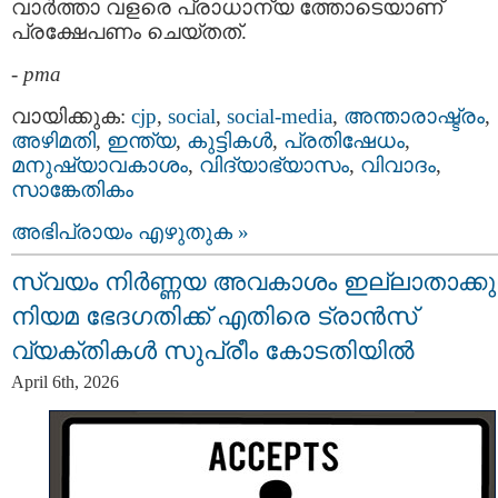
വാർത്താ വളരെ പ്രാധാന്യ ത്തോടെയാണ്
പ്രക്ഷേപണം ചെയ്തത്.
-
pma
വായിക്കുക:
cjp
,
social
,
social-media
,
അന്താരാഷ്ട്രം
,
അഴിമതി
,
ഇന്ത്യ
,
കുട്ടികള്‍
,
പ്രതിഷേധം
,
മനുഷ്യാവകാശം
,
വിദ്യാഭ്യാസം
,
വിവാദം
,
സാങ്കേതികം
അഭിപ്രായം എഴുതുക »
സ്വയം നിർണ്ണയ അവകാശം ഇല്ലാതാക്കുന
നിയമ ഭേദഗതിക്ക് എതിരെ ട്രാൻസ്
വ്യക്തികൾ സുപ്രീം കോടതിയിൽ
April 6th, 2026