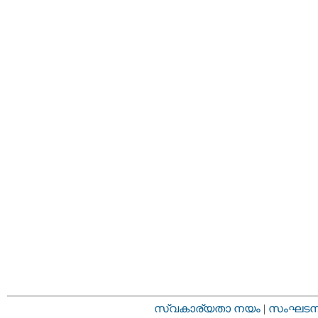
സ്വകാര്യതാ നയം
|
സംഘടനാ 