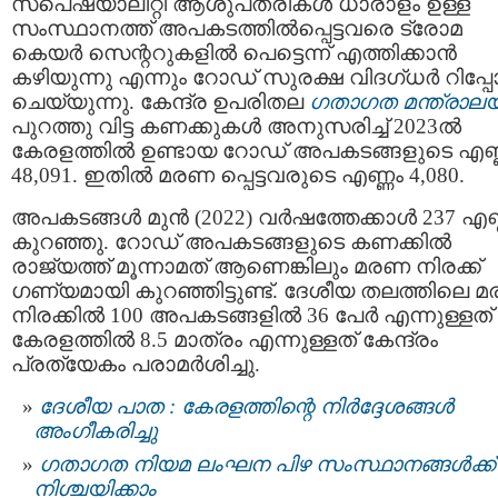
സ്‌പെഷ്യാലിറ്റി ആശുപത്രികൾ ധാരാളം ഉള്ള
സംസ്ഥാനത്ത് അപകടത്തിൽപ്പെട്ടവരെ ട്രോമ
കെയർ സെന്ററുകളിൽ പെട്ടെന്ന്‌ എത്തിക്കാൻ
കഴിയുന്നു എന്നും റോഡ്‌ സുരക്ഷ വിദഗ്‌ധർ റിപ്പോർ
ചെയ്യുന്നു. കേന്ദ്ര ഉപരിതല
ഗതാഗത മന്ത്രാല
പുറത്തു വിട്ട കണക്കുകൾ അനുസരിച്ച് 2023ൽ
കേരളത്തിൽ ഉണ്ടായ റോഡ് അപകടങ്ങളുടെ എണ്
48,091. ഇതിൽ മരണ പ്പെട്ടവരുടെ എണ്ണം 4,080.
അപകടങ്ങള്‍ മുൻ (2022) വർഷത്തേക്കാൾ 237 എണ
കുറഞ്ഞു. റോഡ് അപകടങ്ങളുടെ കണക്കിൽ
രാജ്യത്ത്‌ മൂന്നാമത് ആണെങ്കിലും മരണ നിരക്ക്‌
ഗണ്യമായി കുറഞ്ഞിട്ടുണ്ട്. ദേശീയ തലത്തിലെ 
നിരക്കിൽ 100 അപകടങ്ങളിൽ 36 പേർ എന്നുള്ളത്
കേരളത്തിൽ 8.5 മാത്രം എന്നുള്ളത് കേന്ദ്രം
പ്രത്യേകം പരാമർശിച്ചു.
ദേശീയ പാത : കേരളത്തിന്റെ നിര്‍ദ്ദേശങ്ങള്‍
അംഗീകരിച്ചു
ഗതാഗത നിയമ ലംഘന പിഴ സംസ്ഥാനങ്ങൾക്ക്
നിശ്ചയിക്കാം