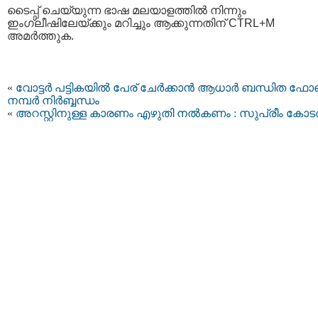
ടൈപ്പ്‌ ചെയ്യുന്ന ഭാഷ മലയാളത്തില്‍ നിന്നും
ഇംഗ്ലീഷിലേയ്ക്കും മറിച്ചും ആക്കുന്നതിന് CTRL+M
അമര്‍ത്തുക.
«
വോട്ടർ പട്ടികയിൽ പേര് ചേർക്കാൻ ആധാർ ബന്ധിത ഫ
നമ്പർ നിർബ്ബന്ധം
«
അറസ്റ്റിനുള്ള കാരണം എഴുതി നൽകണം : സുപ്രീം കോട