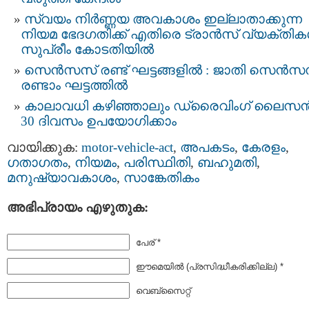
സ്വയം നിർണ്ണയ അവകാശം ഇല്ലാതാക്കുന്ന
നിയമ ഭേദഗതിക്ക് എതിരെ ട്രാൻസ് വ്യക്തി
സുപ്രീം കോടതിയിൽ
സെന്‍സസ് രണ്ട് ഘട്ടങ്ങളിൽ : ജാതി സെന്‍സ
രണ്ടാം ഘട്ടത്തിൽ
കാലാവധി കഴിഞ്ഞാലും ഡ്രൈവിംഗ് ലൈസ
30 ദിവസം ഉപയോഗിക്കാം
വായിക്കുക:
motor-vehicle-act
,
അപകടം
,
കേരളം
,
ഗതാഗതം
,
നിയമം
,
പരിസ്ഥിതി
,
ബഹുമതി
,
മനുഷ്യാവകാശം
,
സാങ്കേതികം
അഭിപ്രായം എഴുതുക:
പേര് *
ഈമെയില്‍ (പ്രസിദ്ധീകരിക്കില്ല) *
വെബ്സൈറ്റ്