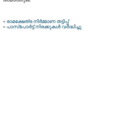
«
രാമക്ഷേത്ര നിർമ്മാണ തട്ടിപ്പ്
«
പാസ്‌പോർട്ട് നിരക്കുകൾ വർദ്ധിച്ചു