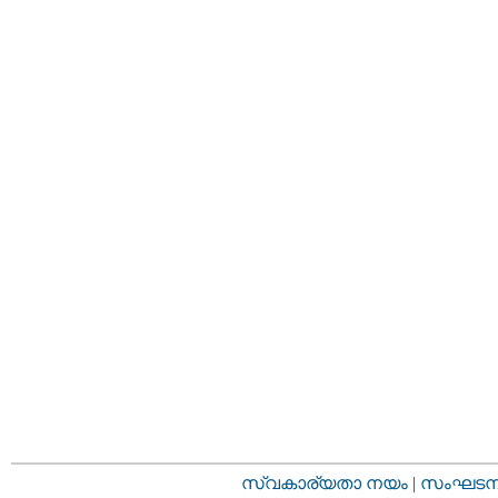
സ്വകാര്യതാ നയം
|
സംഘടനാ 